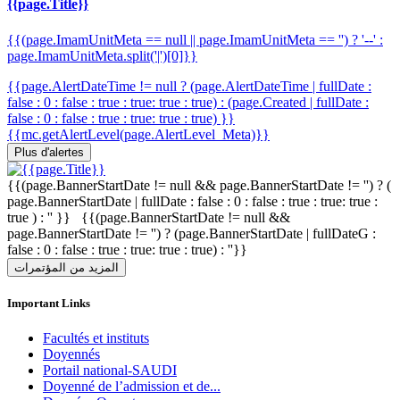
{{page.Title}}
{{(page.ImamUnitMeta == null || page.ImamUnitMeta == '') ? '--' :
page.ImamUnitMeta.split('|')[0]}}
{{page.AlertDateTime != null ? (page.AlertDateTime | fullDate :
false : 0 : false : true : true: true : true) : (page.Created | fullDate :
false : 0 : false : true : true: true : true) }}
{{mc.getAlertLevel(page.AlertLevel_Meta)}}
Plus d'alertes
{{(page.BannerStartDate != null && page.BannerStartDate != '') ? (
page.BannerStartDate | fullDate : false : 0 : false : true : true: true :
true ) : '' }} {{(page.BannerStartDate != null &&
page.BannerStartDate != '') ? (page.BannerStartDate | fullDateG :
false : 0 : false : true : true: true : true) : ''}}
المزيد من المؤتمرات
Important Links
Facultés et instituts
Doyennés
Portail national-SAUDI
Doyenné de l’admission et de...