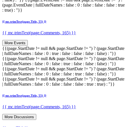
(page.EventDate | fullDateNames : false : 0 : false : false : false : true
: true) : ''}}
{{ mc.trimText(page.Title, 55) }}
{{ mc.trimText(page.Comments, 165) }}
More Events
{{(page.StartDate != null && page.StartDate != '') ? (page.StartDate
| fullDateNames : false : 0 : true : false : false : false : false) : ''}}
{{(page.StartDate != null && page.StartDate != '') ? (page.StartDate
| fullDateNames : false : 0 : false : true : false : false : false) : ''}}
{{(page.StartDate != null && page.StartDate != '') ? (page.StartDate
| fullDateNames : false : 0 : false : false : true : false : false) : ''}}
{{(page.StartDate != null && page.StartDate != '') ? (page.StartDate
| fullDateNames : false : 0 : false : false : false : true : true) : ''}}
{{ mc.trimText(page.Title, 55) }}
{{ mc.trimText(page.Comments, 165) }}
More Discussions