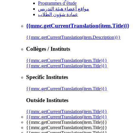
Programmes d’étude
مواقع أعضاء هيئة التدريس
عمادة شؤون الطلاب
{{mmc.getCurrentTranslation(item.Title)}}
{{mmc.getCurrentTranslation(item.Description)}}
Collèges / Instituts
{{mmc.getCurrentTranslation(item.Title)}}
{{mmc.getCurrentTranslation(item.Title)}}
Specific Institutes
{{mmc.getCurrentTranslation(item.Title)}}
Outside Institutes
{{mmc.getCurrentTranslation(item.Title)}}
{{mmc.getCurrentTranslation(item.Title)}}
{{mmc.getCurrentTranslation(item.Title)}}
{{mmc.getCurrentTranslation(item.Title)}}
{{mmc.getCurrentTranslation(item.Title)}}