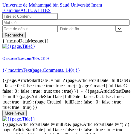
Université de Muhammad bin Saud Université Imam
islamique
ACTUALITÉS
Recherche
{{mc.noDataMessage}}
{{ mc.trimText(page.Title, 85) }}
{{ mc.trimText(page.Comments, 140) }}
{{page.ArticleStartDate != null ? (page.ArticleStartDate | fullDateG
: false : 0 : false : true : true: true : true) : (page.Created | fullDateG :
false : 0 : false : true : true: true : true) }} - {{page.ArticleStartDate
!= null ? (page.ArticleStartDate | fullDate : false : 0 : false : true :
true: true : true) : (page.Created | fullDate : false : 0 : false : true :
true: true : true) }}
More News
{{(page.ArticleStartDate != null && page.ArticleStartDate != '') ? (
page.ArticleStartDate | fullDate : false : 0 : false : true : true: true :