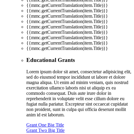
{{mmc.getCurrentTranslation(item.Title)}}
{{mmc.getCurrentTranslation(item.Title)}}
{{mmc.getCurrentTranslation(item.Title)}}
{{mmc.getCurrentTranslation(item.Title)}}
{{mmc.getCurrentTranslation(item.Title)}}
{{mmc.getCurrentTranslation(item.Title)}}
{{mmc.getCurrentTranslation(item.Title)}}
{{mmc.getCurrentTranslation(item.Title)}}
{{mmc.getCurrentTranslation(item.Title)}}
Educational Grants
Lorem ipsum dolor sit amet, consectetur adipisicing elit,
sed do eiusmod tempor incididunt ut labore et dolore
magna aliqua. Ut enim ad minim veniam, quis nostrud
exercitation ullamco laboris nisi ut aliquip ex ea
commodo consequat. Duis aute irure dolor in
reprehenderit in voluptate velit esse cillum dolore eu
fugiat nulla pariatur. Excepteur sint occaecat cupidatat
non proident, sunt in culpa qui officia deserunt mollit
anim id est laborum.
Grant One Big Title
Grant Two Big Title