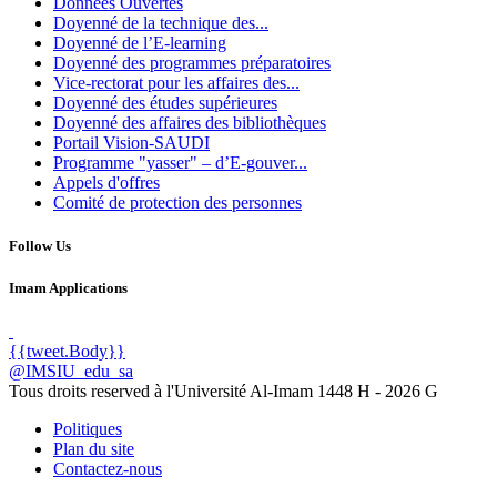
Données Ouvertes
Doyenné de la technique des...
Doyenné de l’E-learning
Doyenné des programmes préparatoires
Vice-rectorat pour les affaires des...
Doyenné des études supérieures
Doyenné des affaires des bibliothèques
Portail Vision-SAUDI
Programme "yasser" – d’E-gouver...
Appels d'offres
Comité de protection des personnes
Follow Us
Imam Applications
{{tweet.Body}}
@IMSIU_edu_sa
Tous droits reserved à l'Université Al-Imam
1448 H -
2026 G
Politiques
Plan du site
Contactez-nous