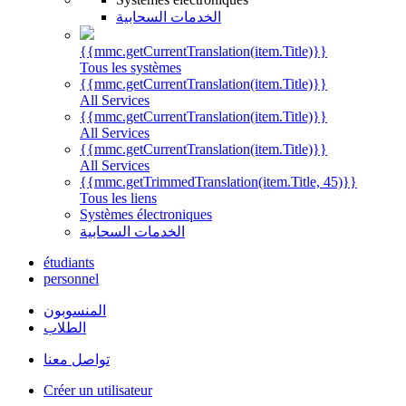
الخدمات السحابية
{{mmc.getCurrentTranslation(item.Title)}}
Tous les systèmes
{{mmc.getCurrentTranslation(item.Title)}}
All Services
{{mmc.getCurrentTranslation(item.Title)}}
All Services
{{mmc.getCurrentTranslation(item.Title)}}
All Services
{{mmc.getTrimmedTranslation(item.Title, 45)}}
Tous les liens
Systèmes électroniques
الخدمات السحابية
étudiants
personnel
المنسوبون
الطلاب
تواصل معنا
Créer un utilisateur