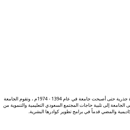
تأسست جامعة الإمام محمد بن سعود الإسلامية ممثلة في كلية الشريعة في سنة 1373هـ 1953م، وتطورت منذ ذلك الحين بصورة جذرية حتى أصبحت جامعة في عام 1394 - 1974م ، وتقوم الجامعة
ى الجامعة إلى تلبية حاجات المجتمع السعودي التعليمية والتنموية من
أكاديمية والمضي قدماً في برامج تطوير كوادرها البشرية.