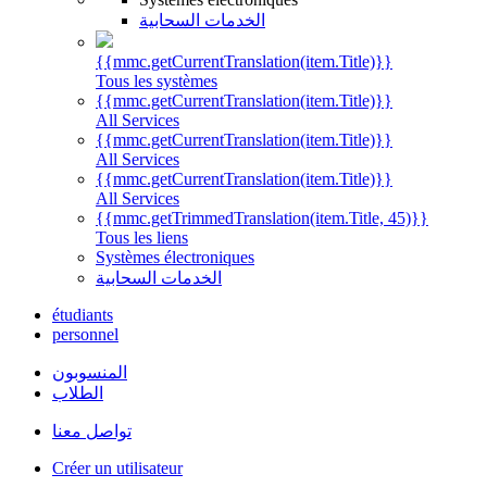
الخدمات السحابية
{{mmc.getCurrentTranslation(item.Title)}}
Tous les systèmes
{{mmc.getCurrentTranslation(item.Title)}}
All Services
{{mmc.getCurrentTranslation(item.Title)}}
All Services
{{mmc.getCurrentTranslation(item.Title)}}
All Services
{{mmc.getTrimmedTranslation(item.Title, 45)}}
Tous les liens
Systèmes électroniques
الخدمات السحابية
étudiants
personnel
المنسوبون
الطلاب
تواصل معنا
Créer un utilisateur