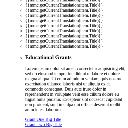
{{mmc.getCurrentTranslation(item.Title)}}
{{mmc.getCurrentTranslation(item.Title)}}
{{mmc.getCurrentTranslation(item.Title)}}
{{mmc.getCurrentTranslation(item.Title)}}
{{mmc.getCurrentTranslation(item.Title)}}
{{mmc.getCurrentTranslation(item.Title)}}
{{mmc.getCurrentTranslation(item.Title)}}
{{mmc.getCurrentTranslation(item.Title)}}
{{mmc.getCurrentTranslation(item.Title)}}
Educational Grants
Lorem ipsum dolor sit amet, consectetur adipisicing elit,
sed do eiusmod tempor incididunt ut labore et dolore
magna aliqua. Ut enim ad minim veniam, quis nostrud
exercitation ullamco laboris nisi ut aliquip ex ea
commodo consequat. Duis aute irure dolor in
reprehenderit in voluptate velit esse cillum dolore eu
fugiat nulla pariatur. Excepteur sint occaecat cupidatat
non proident, sunt in culpa qui officia deserunt mollit
anim id est laborum.
Grant One Big Title
Grant Two Big Title