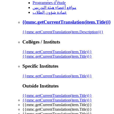
Programmes d’étude
مواقع أعضاء هيئة التدريس
عمادة شؤون الطلاب
{{mmc.getCurrentTranslation(item.Title)}}
{{mmc.getCurrentTranslation(item.Description)}}
Collèges / Instituts
{{mmc.getCurrentTranslation(item.Title)}}
{{mmc.getCurrentTranslation(item.Title)}}
Specific Institutes
{{mmc.getCurrentTranslation(item.Title)}}
Outside Institutes
{{mmc.getCurrentTranslation(item.Title)}}
{{mmc.getCurrentTranslation(item.Title)}}
{{mmc.getCurrentTranslation(item.Title)}}
{{mmc.getCurrentTranslation(item.Title)}}
{{mmc.getCurrentTranslation(item.Title)}}