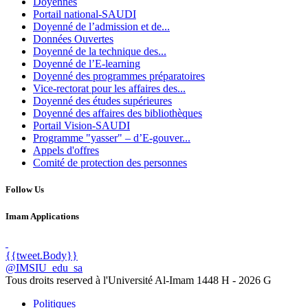
Doyennés
Portail national-SAUDI
Doyenné de l’admission et de...
Données Ouvertes
Doyenné de la technique des...
Doyenné de l’E-learning
Doyenné des programmes préparatoires
Vice-rectorat pour les affaires des...
Doyenné des études supérieures
Doyenné des affaires des bibliothèques
Portail Vision-SAUDI
Programme "yasser" – d’E-gouver...
Appels d'offres
Comité de protection des personnes
Follow Us
Imam Applications
{{tweet.Body}}
@IMSIU_edu_sa
Tous droits reserved à l'Université Al-Imam
1448 H -
2026 G
Politiques