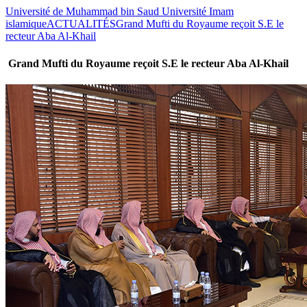
Université de Muhammad bin Saud Université Imam
islamique
ACTUALITÉS
Grand Mufti du Royaume reçoit S.E le
recteur Aba Al-Khail
Grand Mufti du Royaume reçoit S.E le recteur Aba Al-Khail