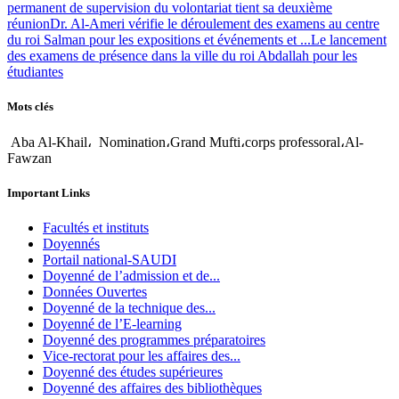
permanent de supervision du volontariat tient sa deuxième
réunion
Dr. Al-Ameri vérifie le déroulement des examens au centre
du roi Salman pour les expositions et événements et ...
Le lancement
des examens de présence dans la ville du roi Abdallah pour les
étudiantes
Mots clés
Aba Al-Khail، Nomination،Grand Mufti،corps professoral،Al-
Fawzan
Important Links
Facultés et instituts
Doyennés
Portail national-SAUDI
Doyenné de l’admission et de...
Données Ouvertes
Doyenné de la technique des...
Doyenné de l’E-learning
Doyenné des programmes préparatoires
Vice-rectorat pour les affaires des...
Doyenné des études supérieures
Doyenné des affaires des bibliothèques