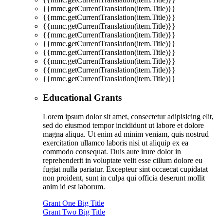
{{mmc.getCurrentTranslation(item.Title)}}
{{mmc.getCurrentTranslation(item.Title)}}
{{mmc.getCurrentTranslation(item.Title)}}
{{mmc.getCurrentTranslation(item.Title)}}
{{mmc.getCurrentTranslation(item.Title)}}
{{mmc.getCurrentTranslation(item.Title)}}
{{mmc.getCurrentTranslation(item.Title)}}
{{mmc.getCurrentTranslation(item.Title)}}
{{mmc.getCurrentTranslation(item.Title)}}
Educational Grants
Lorem ipsum dolor sit amet, consectetur adipisicing elit,
sed do eiusmod tempor incididunt ut labore et dolore
magna aliqua. Ut enim ad minim veniam, quis nostrud
exercitation ullamco laboris nisi ut aliquip ex ea
commodo consequat. Duis aute irure dolor in
reprehenderit in voluptate velit esse cillum dolore eu
fugiat nulla pariatur. Excepteur sint occaecat cupidatat
non proident, sunt in culpa qui officia deserunt mollit
anim id est laborum.
Grant One Big Title
Grant Two Big Title