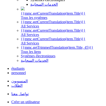
الخدمات السحابية
{{mmc.getCurrentTranslation(item.Title)}}
Tous les systèmes
{{mmc.getCurrentTranslation(item.Title)}}
All Services
{{mmc.getCurrentTranslation(item.Title)}}
All Services
{{mmc.getCurrentTranslation(item.Title)}}
All Services
{{mmc.getTrimmedTranslation(item.Title, 45)}}
Tous les liens
Systèmes électroniques
الخدمات السحابية
étudiants
personnel
المنسوبون
الطلاب
تواصل معنا
Créer un utilisateur