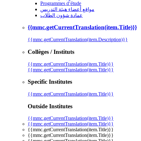
Programmes d’étude
مواقع أعضاء هيئة التدريس
عمادة شؤون الطلاب
{{mmc.getCurrentTranslation(item.Title)}}
{{mmc.getCurrentTranslation(item.Description)}}
Collèges / Instituts
{{mmc.getCurrentTranslation(item.Title)}}
{{mmc.getCurrentTranslation(item.Title)}}
Specific Institutes
{{mmc.getCurrentTranslation(item.Title)}}
Outside Institutes
{{mmc.getCurrentTranslation(item.Title)}}
{{mmc.getCurrentTranslation(item.Title)}}
{{mmc.getCurrentTranslation(item.Title)}}
{{mmc.getCurrentTranslation(item.Title)}}
{{mmc.getCurrentTranslation(item.Title)}}