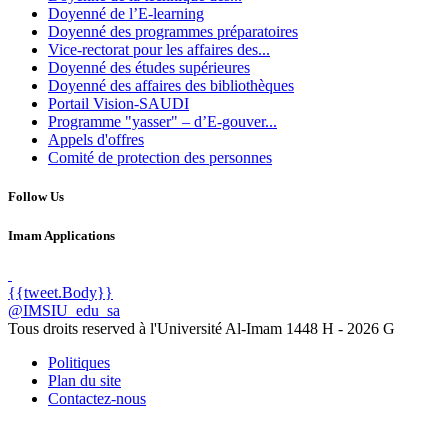
Doyenné de l’E-learning
Doyenné des programmes préparatoires
Vice-rectorat pour les affaires des...
Doyenné des études supérieures
Doyenné des affaires des bibliothèques
Portail Vision-SAUDI
Programme "yasser" – d’E-gouver...
Appels d'offres
Comité de protection des personnes
Follow Us
Imam Applications
{{tweet.Body}}
@IMSIU_edu_sa
Tous droits reserved à l'Université Al-Imam
1448 H -
2026 G
Politiques
Plan du site
Contactez-nous