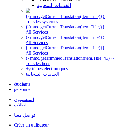
الخدمات السحابية
{{mmc.getCurrentTranslation(item.Title)}}
Tous les systèmes
{{mmc.getCurrentTranslation(item.Title)}}
All Services
{{mmc.getCurrentTranslation(item.Title)}}
All Services
{{mmc.getCurrentTranslation(item.Title)}}
All Services
{{mmc.getTrimmedTranslation(item.Title, 45)}}
Tous les liens
Systèmes électroniques
الخدمات السحابية
étudiants
personnel
المنسوبون
الطلاب
تواصل معنا
Créer un utilisateur