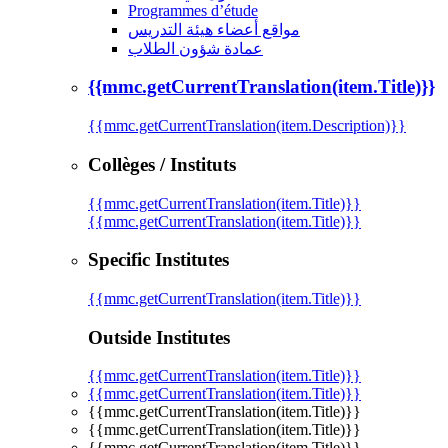
Programmes d’étude
مواقع أعضاء هيئة التدريس
عمادة شؤون الطلاب
{{mmc.getCurrentTranslation(item.Title)}}
{{mmc.getCurrentTranslation(item.Description)}}
Collèges / Instituts
{{mmc.getCurrentTranslation(item.Title)}}
{{mmc.getCurrentTranslation(item.Title)}}
Specific Institutes
{{mmc.getCurrentTranslation(item.Title)}}
Outside Institutes
{{mmc.getCurrentTranslation(item.Title)}}
{{mmc.getCurrentTranslation(item.Title)}}
{{mmc.getCurrentTranslation(item.Title)}}
{{mmc.getCurrentTranslation(item.Title)}}
{{mmc.getCurrentTranslation(item.Title)}}