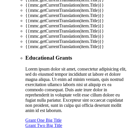
{{mmc.getCurrentTranslation(item.Title)}}
{{mmc.getCurrentTranslation(item.Title)}}
{{mmc.getCurrentTranslation(item.Title)}}
{{mmc.getCurrentTranslation(item.Title)}}
{{mmc.getCurrentTranslation(item.Title)}}
{{mmc.getCurrentTranslation(item.Title)}}
{{mmc.getCurrentTranslation(item.Title)}}
{{mmc.getCurrentTranslation(item.Title)}}
{{mmc.getCurrentTranslation(item.Title)}}
Educational Grants
Lorem ipsum dolor sit amet, consectetur adipisicing elit,
sed do eiusmod tempor incididunt ut labore et dolore
magna aliqua. Ut enim ad minim veniam, quis nostrud
exercitation ullamco laboris nisi ut aliquip ex ea
commodo consequat. Duis aute irure dolor in
reprehenderit in voluptate velit esse cillum dolore eu
fugiat nulla pariatur. Excepteur sint occaecat cupidatat
non proident, sunt in culpa qui officia deserunt mollit
anim id est laborum.
Grant One Big Title
Grant Two Big Title