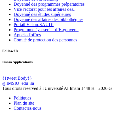
Doyenné des programmes préparatoires
Vice-rectorat pour les affaires des...
Doyenné des études supérieures
Doyenné des affaires des bibliothèques
Portail Vision-SAUDI
Programme "yasser" – d’E-gouver...
Appels d'offres
Comité de protection des personnes
Follow Us
Imam Applications
{{tweet.Body}}
@IMSIU_edu_sa
Tous droits reserved à l'Université Al-Imam
1448 H -
2026 G
Politiques
Plan du site
Contactez-nous