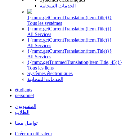
الخدمات السحابية
{{mmc.getCurrentTranslation(item.Title)}}
Tous les systèmes
{{mmc.getCurrentTranslation(item.Title)}}
All Services
{{mmc.getCurrentTranslation(item.Title)}}
All Services
{{mmc.getCurrentTranslation(item.Title)}}
All Services
{{mmc.getTrimmedTranslation(item.Title, 45)}}
Tous les liens
Systèmes électroniques
الخدمات السحابية
étudiants
personnel
المنسوبون
الطلاب
تواصل معنا
Créer un utilisateur