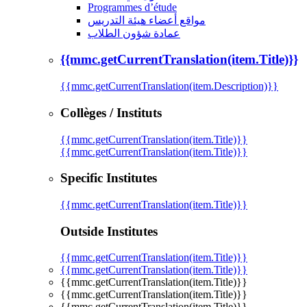
Programmes d’étude
مواقع أعضاء هيئة التدريس
عمادة شؤون الطلاب
{{mmc.getCurrentTranslation(item.Title)}}
{{mmc.getCurrentTranslation(item.Description)}}
Collèges / Instituts
{{mmc.getCurrentTranslation(item.Title)}}
{{mmc.getCurrentTranslation(item.Title)}}
Specific Institutes
{{mmc.getCurrentTranslation(item.Title)}}
Outside Institutes
{{mmc.getCurrentTranslation(item.Title)}}
{{mmc.getCurrentTranslation(item.Title)}}
{{mmc.getCurrentTranslation(item.Title)}}
{{mmc.getCurrentTranslation(item.Title)}}
{{mmc.getCurrentTranslation(item.Title)}}