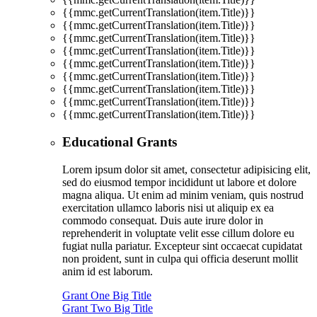
{{mmc.getCurrentTranslation(item.Title)}}
{{mmc.getCurrentTranslation(item.Title)}}
{{mmc.getCurrentTranslation(item.Title)}}
{{mmc.getCurrentTranslation(item.Title)}}
{{mmc.getCurrentTranslation(item.Title)}}
{{mmc.getCurrentTranslation(item.Title)}}
{{mmc.getCurrentTranslation(item.Title)}}
{{mmc.getCurrentTranslation(item.Title)}}
{{mmc.getCurrentTranslation(item.Title)}}
Educational Grants
Lorem ipsum dolor sit amet, consectetur adipisicing elit,
sed do eiusmod tempor incididunt ut labore et dolore
magna aliqua. Ut enim ad minim veniam, quis nostrud
exercitation ullamco laboris nisi ut aliquip ex ea
commodo consequat. Duis aute irure dolor in
reprehenderit in voluptate velit esse cillum dolore eu
fugiat nulla pariatur. Excepteur sint occaecat cupidatat
non proident, sunt in culpa qui officia deserunt mollit
anim id est laborum.
Grant One Big Title
Grant Two Big Title