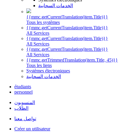
الخدمات السحابية
{{mmc.getCurrentTranslation(item.Title)}}
Tous les systèmes
{{mmc.getCurrentTranslation(item.Title)}}
All Services
{{mmc.getCurrentTranslation(item.Title)}}
All Services
{{mmc.getCurrentTranslation(item.Title)}}
All Services
{{mmc.getTrimmedTranslation(item.Title, 45)}}
Tous les liens
Systèmes électroniques
الخدمات السحابية
étudiants
personnel
المنسوبون
الطلاب
تواصل معنا
Créer un utilisateur