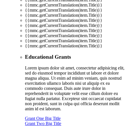
{{mmc.getCurrentTranslation(item.Title)}}
{{mmc.getCurrentTranslation(item.Title)}}
{{mmc.getCurrentTranslation(item.Title)}}
{{mmc.getCurrentTranslation(item.Title)}}
{{mmc.getCurrentTranslation(item.Title)}}
{{mmc.getCurrentTranslation(item.Title)}}
{{mmc.getCurrentTranslation(item.Title)}}
{{mmc.getCurrentTranslation(item.Title)}}
{{mmc.getCurrentTranslation(item.Title)}}
Educational Grants
Lorem ipsum dolor sit amet, consectetur adipisicing elit,
sed do eiusmod tempor incididunt ut labore et dolore
magna aliqua. Ut enim ad minim veniam, quis nostrud
exercitation ullamco laboris nisi ut aliquip ex ea
commodo consequat. Duis aute irure dolor in
reprehenderit in voluptate velit esse cillum dolore eu
fugiat nulla pariatur. Excepteur sint occaecat cupidatat
non proident, sunt in culpa qui officia deserunt mollit
anim id est laborum.
Grant One Big Title
Grant Two Big Title