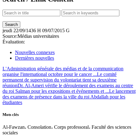
jeudi
22/09/1436 H
09/07/2015 G
Source:
Médias universitaires
Évaluation:
Nouvelles connexes
Dernières nouvelles
L'Administration générale des médias et de la communication
organise l'international octobre pour le cancer ...
Le comité
permanent de supervision du volontariat tient sa deuxième
réunion
Dr. Al-Ameri vérifie le déroulement des examens au centre
du roi Salman pour les expositions et événements et ...
Le lancement
des examens de présence dans la ville du roi Abdallah pour les
étudiantes
Mots clés
Al-Fawzan، Consolation، Corps professoral، Faculté des sciences
sociales