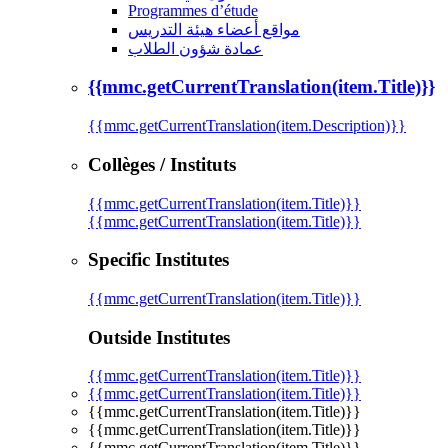
Programmes d’étude
مواقع أعضاء هيئة التدريس
عمادة شؤون الطلاب
{{mmc.getCurrentTranslation(item.Title)}}
{{mmc.getCurrentTranslation(item.Description)}}
Collèges / Instituts
{{mmc.getCurrentTranslation(item.Title)}}
{{mmc.getCurrentTranslation(item.Title)}}
Specific Institutes
{{mmc.getCurrentTranslation(item.Title)}}
Outside Institutes
{{mmc.getCurrentTranslation(item.Title)}}
{{mmc.getCurrentTranslation(item.Title)}}
{{mmc.getCurrentTranslation(item.Title)}}
{{mmc.getCurrentTranslation(item.Title)}}
{{mmc.getCurrentTranslation(item.Title)}}