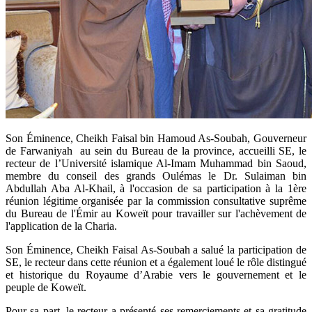
​Son Éminence, Cheikh Faisal bin Hamoud As-Soubah, Gouverneur
de Farwaniyah au sein du Bureau de la province, accueilli SE, le
recteur de l’Université islamique Al-Imam Muhammad bin Saoud,
membre du conseil des grands Oulémas le Dr. Sulaiman bin
Abdullah Aba Al-Khail, à l'occasion de sa participation à la 1ère
réunion légitime organisée par la commission consultative suprême
du Bureau de l'Émir au Koweït pour travailler sur l'achèvement de
l'application de la Charia.
Son Éminence, Cheikh Faisal As-Soubah a salué la participation de
SE, le recteur dans cette réunion et a également loué le rôle distingué
et historique du Royaume d’Arabie vers le gouvernement et le
peuple de Koweït.
Pour sa part, le recteur a présenté ses remerciements et sa gratitude