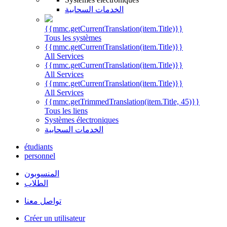
الخدمات السحابية
{{mmc.getCurrentTranslation(item.Title)}}
Tous les systèmes
{{mmc.getCurrentTranslation(item.Title)}}
All Services
{{mmc.getCurrentTranslation(item.Title)}}
All Services
{{mmc.getCurrentTranslation(item.Title)}}
All Services
{{mmc.getTrimmedTranslation(item.Title, 45)}}
Tous les liens
Systèmes électroniques
الخدمات السحابية
étudiants
personnel
المنسوبون
الطلاب
تواصل معنا
Créer un utilisateur