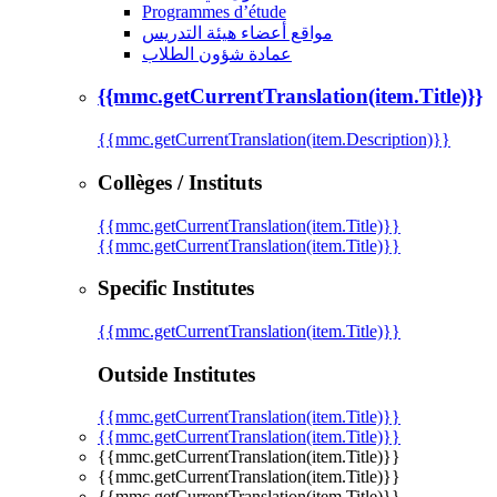
Programmes d’étude
مواقع أعضاء هيئة التدريس
عمادة شؤون الطلاب
{{mmc.getCurrentTranslation(item.Title)}}
{{mmc.getCurrentTranslation(item.Description)}}
Collèges / Instituts
{{mmc.getCurrentTranslation(item.Title)}}
{{mmc.getCurrentTranslation(item.Title)}}
Specific Institutes
{{mmc.getCurrentTranslation(item.Title)}}
Outside Institutes
{{mmc.getCurrentTranslation(item.Title)}}
{{mmc.getCurrentTranslation(item.Title)}}
{{mmc.getCurrentTranslation(item.Title)}}
{{mmc.getCurrentTranslation(item.Title)}}
{{mmc.getCurrentTranslation(item.Title)}}