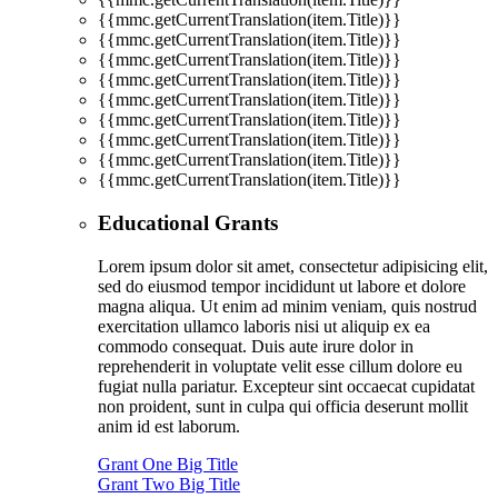
{{mmc.getCurrentTranslation(item.Title)}}
{{mmc.getCurrentTranslation(item.Title)}}
{{mmc.getCurrentTranslation(item.Title)}}
{{mmc.getCurrentTranslation(item.Title)}}
{{mmc.getCurrentTranslation(item.Title)}}
{{mmc.getCurrentTranslation(item.Title)}}
{{mmc.getCurrentTranslation(item.Title)}}
{{mmc.getCurrentTranslation(item.Title)}}
{{mmc.getCurrentTranslation(item.Title)}}
Educational Grants
Lorem ipsum dolor sit amet, consectetur adipisicing elit,
sed do eiusmod tempor incididunt ut labore et dolore
magna aliqua. Ut enim ad minim veniam, quis nostrud
exercitation ullamco laboris nisi ut aliquip ex ea
commodo consequat. Duis aute irure dolor in
reprehenderit in voluptate velit esse cillum dolore eu
fugiat nulla pariatur. Excepteur sint occaecat cupidatat
non proident, sunt in culpa qui officia deserunt mollit
anim id est laborum.
Grant One Big Title
Grant Two Big Title