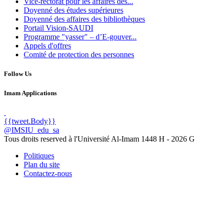
Vice-rectorat pour les affaires des...
Doyenné des études supérieures
Doyenné des affaires des bibliothèques
Portail Vision-SAUDI
Programme "yasser" – d’E-gouver...
Appels d'offres
Comité de protection des personnes
Follow Us
Imam Applications
{{tweet.Body}}
@IMSIU_edu_sa
Tous droits reserved à l'Université Al-Imam
1448 H -
2026 G
Politiques
Plan du site
Contactez-nous