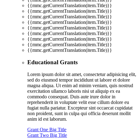
{{mmc.getCurrentTranslation(item.Title)}}
{{mmc.getCurrentTranslation(item.Title)}}
{{mmc.getCurrentTranslation(item.Title)}}
{{mmc.getCurrentTranslation(item.Title)}}
{{mmc.getCurrentTranslation(item.Title)}}
{{mmc.getCurrentTranslation(item.Title)}}
{{mmc.getCurrentTranslation(item.Title)}}
{{mmc.getCurrentTranslation(item.Title)}}
{{mmc.getCurrentTranslation(item.Title)}}
Educational Grants
Lorem ipsum dolor sit amet, consectetur adipisicing elit,
sed do eiusmod tempor incididunt ut labore et dolore
magna aliqua. Ut enim ad minim veniam, quis nostrud
exercitation ullamco laboris nisi ut aliquip ex ea
commodo consequat. Duis aute irure dolor in
reprehenderit in voluptate velit esse cillum dolore eu
fugiat nulla pariatur. Excepteur sint occaecat cupidatat
non proident, sunt in culpa qui officia deserunt mollit
anim id est laborum.
Grant One Big Title
Grant Two Big Title