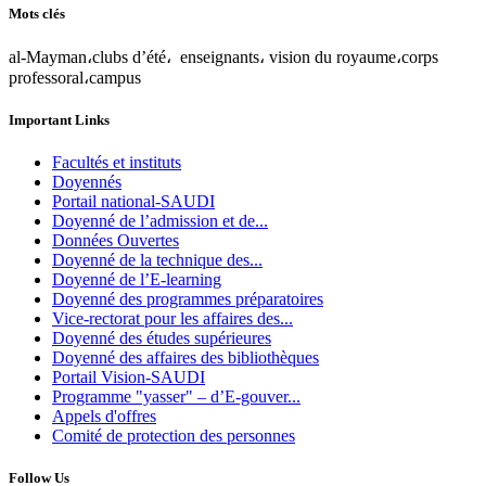
Mots clés
al-Mayman،clubs d’été، enseignants، vision du royaume،corps
professoral،campus
Important Links
Facultés et instituts
Doyennés
Portail national-SAUDI
Doyenné de l’admission et de...
Données Ouvertes
Doyenné de la technique des...
Doyenné de l’E-learning
Doyenné des programmes préparatoires
Vice-rectorat pour les affaires des...
Doyenné des études supérieures
Doyenné des affaires des bibliothèques
Portail Vision-SAUDI
Programme "yasser" – d’E-gouver...
Appels d'offres
Comité de protection des personnes
Follow Us