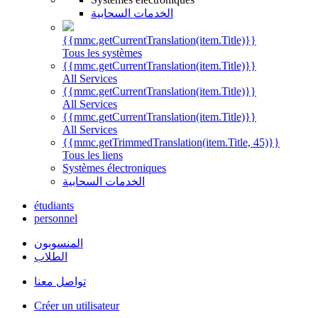
الخدمات السحابية
{{mmc.getCurrentTranslation(item.Title)}}
Tous les systèmes
{{mmc.getCurrentTranslation(item.Title)}}
All Services
{{mmc.getCurrentTranslation(item.Title)}}
All Services
{{mmc.getCurrentTranslation(item.Title)}}
All Services
{{mmc.getTrimmedTranslation(item.Title, 45)}}
Tous les liens
Systèmes électroniques
الخدمات السحابية
étudiants
personnel
المنسوبون
الطلاب
تواصل معنا
Créer un utilisateur