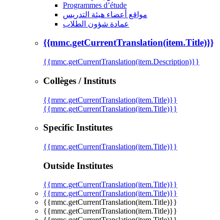
Programmes d’étude
مواقع أعضاء هيئة التدريس
عمادة شؤون الطلاب
{{mmc.getCurrentTranslation(item.Title)}}
{{mmc.getCurrentTranslation(item.Description)}}
Collèges / Instituts
{{mmc.getCurrentTranslation(item.Title)}}
{{mmc.getCurrentTranslation(item.Title)}}
Specific Institutes
{{mmc.getCurrentTranslation(item.Title)}}
Outside Institutes
{{mmc.getCurrentTranslation(item.Title)}}
{{mmc.getCurrentTranslation(item.Title)}}
{{mmc.getCurrentTranslation(item.Title)}}
{{mmc.getCurrentTranslation(item.Title)}}
{{mmc.getCurrentTranslation(item.Title)}}