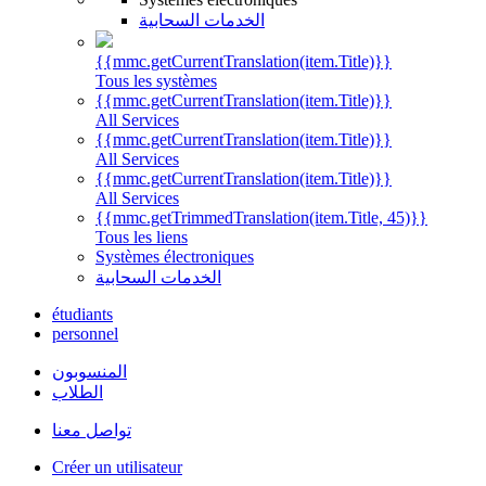
الخدمات السحابية
{{mmc.getCurrentTranslation(item.Title)}}
Tous les systèmes
{{mmc.getCurrentTranslation(item.Title)}}
All Services
{{mmc.getCurrentTranslation(item.Title)}}
All Services
{{mmc.getCurrentTranslation(item.Title)}}
All Services
{{mmc.getTrimmedTranslation(item.Title, 45)}}
Tous les liens
Systèmes électroniques
الخدمات السحابية
étudiants
personnel
المنسوبون
الطلاب
تواصل معنا
Créer un utilisateur