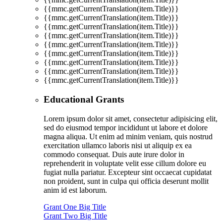
{{mmc.getCurrentTranslation(item.Title)}}
{{mmc.getCurrentTranslation(item.Title)}}
{{mmc.getCurrentTranslation(item.Title)}}
{{mmc.getCurrentTranslation(item.Title)}}
{{mmc.getCurrentTranslation(item.Title)}}
{{mmc.getCurrentTranslation(item.Title)}}
{{mmc.getCurrentTranslation(item.Title)}}
{{mmc.getCurrentTranslation(item.Title)}}
{{mmc.getCurrentTranslation(item.Title)}}
Educational Grants
Lorem ipsum dolor sit amet, consectetur adipisicing elit,
sed do eiusmod tempor incididunt ut labore et dolore
magna aliqua. Ut enim ad minim veniam, quis nostrud
exercitation ullamco laboris nisi ut aliquip ex ea
commodo consequat. Duis aute irure dolor in
reprehenderit in voluptate velit esse cillum dolore eu
fugiat nulla pariatur. Excepteur sint occaecat cupidatat
non proident, sunt in culpa qui officia deserunt mollit
anim id est laborum.
Grant One Big Title
Grant Two Big Title