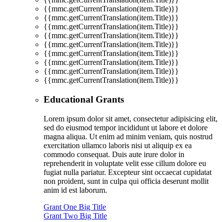
{{mmc.getCurrentTranslation(item.Title)}}
{{mmc.getCurrentTranslation(item.Title)}}
{{mmc.getCurrentTranslation(item.Title)}}
{{mmc.getCurrentTranslation(item.Title)}}
{{mmc.getCurrentTranslation(item.Title)}}
{{mmc.getCurrentTranslation(item.Title)}}
{{mmc.getCurrentTranslation(item.Title)}}
{{mmc.getCurrentTranslation(item.Title)}}
{{mmc.getCurrentTranslation(item.Title)}}
Educational Grants
Lorem ipsum dolor sit amet, consectetur adipisicing elit,
sed do eiusmod tempor incididunt ut labore et dolore
magna aliqua. Ut enim ad minim veniam, quis nostrud
exercitation ullamco laboris nisi ut aliquip ex ea
commodo consequat. Duis aute irure dolor in
reprehenderit in voluptate velit esse cillum dolore eu
fugiat nulla pariatur. Excepteur sint occaecat cupidatat
non proident, sunt in culpa qui officia deserunt mollit
anim id est laborum.
Grant One Big Title
Grant Two Big Title