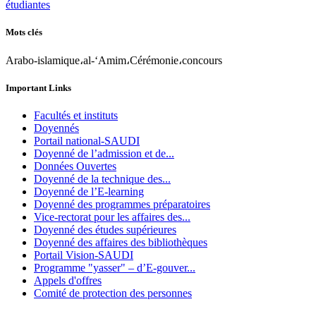
étudiantes
Mots clés
Arabo-islamique،al-‘Amim،Cérémonie،concours
Important Links
Facultés et instituts
Doyennés
Portail national-SAUDI
Doyenné de l’admission et de...
Données Ouvertes
Doyenné de la technique des...
Doyenné de l’E-learning
Doyenné des programmes préparatoires
Vice-rectorat pour les affaires des...
Doyenné des études supérieures
Doyenné des affaires des bibliothèques
Portail Vision-SAUDI
Programme "yasser" – d’E-gouver...
Appels d'offres
Comité de protection des personnes