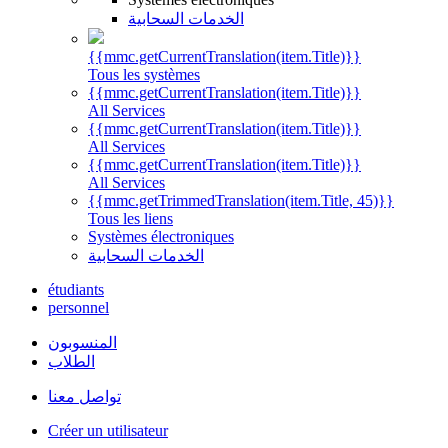
الخدمات السحابية
{{mmc.getCurrentTranslation(item.Title)}}
Tous les systèmes
{{mmc.getCurrentTranslation(item.Title)}}
All Services
{{mmc.getCurrentTranslation(item.Title)}}
All Services
{{mmc.getCurrentTranslation(item.Title)}}
All Services
{{mmc.getTrimmedTranslation(item.Title, 45)}}
Tous les liens
Systèmes électroniques
الخدمات السحابية
étudiants
personnel
المنسوبون
الطلاب
تواصل معنا
Créer un utilisateur