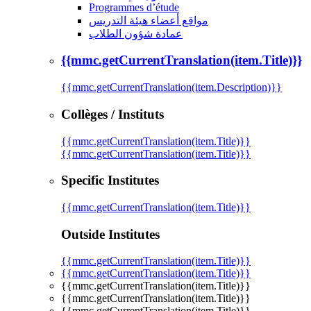
Programmes d’étude
مواقع أعضاء هيئة التدريس
عمادة شؤون الطلاب
{{mmc.getCurrentTranslation(item.Title)}}
{{mmc.getCurrentTranslation(item.Description)}}
Collèges / Instituts
{{mmc.getCurrentTranslation(item.Title)}}
{{mmc.getCurrentTranslation(item.Title)}}
Specific Institutes
{{mmc.getCurrentTranslation(item.Title)}}
Outside Institutes
{{mmc.getCurrentTranslation(item.Title)}}
{{mmc.getCurrentTranslation(item.Title)}}
{{mmc.getCurrentTranslation(item.Title)}}
{{mmc.getCurrentTranslation(item.Title)}}
{{mmc.getCurrentTranslation(item.Title)}}