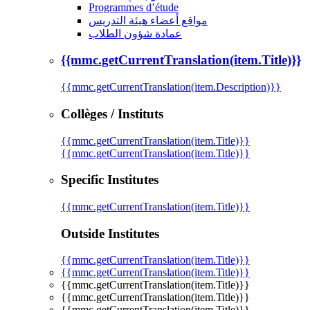
Programmes d’étude
مواقع أعضاء هيئة التدريس
عمادة شؤون الطلاب
{{mmc.getCurrentTranslation(item.Title)}}
{{mmc.getCurrentTranslation(item.Description)}}
Collèges / Instituts
{{mmc.getCurrentTranslation(item.Title)}}
{{mmc.getCurrentTranslation(item.Title)}}
Specific Institutes
{{mmc.getCurrentTranslation(item.Title)}}
Outside Institutes
{{mmc.getCurrentTranslation(item.Title)}}
{{mmc.getCurrentTranslation(item.Title)}}
{{mmc.getCurrentTranslation(item.Title)}}
{{mmc.getCurrentTranslation(item.Title)}}
{{mmc.getCurrentTranslation(item.Title)}}