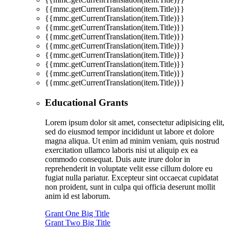
{{mmc.getCurrentTranslation(item.Title)}}
{{mmc.getCurrentTranslation(item.Title)}}
{{mmc.getCurrentTranslation(item.Title)}}
{{mmc.getCurrentTranslation(item.Title)}}
{{mmc.getCurrentTranslation(item.Title)}}
{{mmc.getCurrentTranslation(item.Title)}}
{{mmc.getCurrentTranslation(item.Title)}}
{{mmc.getCurrentTranslation(item.Title)}}
{{mmc.getCurrentTranslation(item.Title)}}
Educational Grants
Lorem ipsum dolor sit amet, consectetur adipisicing elit,
sed do eiusmod tempor incididunt ut labore et dolore
magna aliqua. Ut enim ad minim veniam, quis nostrud
exercitation ullamco laboris nisi ut aliquip ex ea
commodo consequat. Duis aute irure dolor in
reprehenderit in voluptate velit esse cillum dolore eu
fugiat nulla pariatur. Excepteur sint occaecat cupidatat
non proident, sunt in culpa qui officia deserunt mollit
anim id est laborum.
Grant One Big Title
Grant Two Big Title