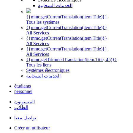
الخدمات السحابية
{{mmc.getCurrentTranslation(item.Title)}}
Tous les systèmes
{{mmc.getCurrentTranslation(item.Title)}}
All Services
{{mmc.getCurrentTranslation(item.Title)}}
All Services
{{mmc.getCurrentTranslation(item.Title)}}
All Services
{{mmc.getTrimmedTranslation(item.Title, 45)}}
Tous les liens
Systèmes électroniques
الخدمات السحابية
étudiants
personnel
المنسوبون
الطلاب
تواصل معنا
Créer un utilisateur