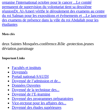
organise l'international octobre pour le cancer ...
Le comité
permanent de supervision du volontariat tient sa deuxième
réunion
Dr. Al-Ameri vérifie le déroulement des examens au centre
du roi Salman pour les expositions et événements et ...
Le lancement
des examens de présence dans la ville du roi Abdallah pour les
étudiantes
Mots clés
deux Saintes Mosquées،conférence،Rôle ،protection،jeunes
déviation،parrainage
Important Links
Facultés et instituts
Doyennés
Portail national-SAUDI
Doyenné de l’admission et de...
Données Ouvertes
Doyenné de la technique des...
Doyenné de l’E-learning
Doyenné des programmes préparatoires
Vice-rectorat pour les affaires des...
Doyenné des études supérieures