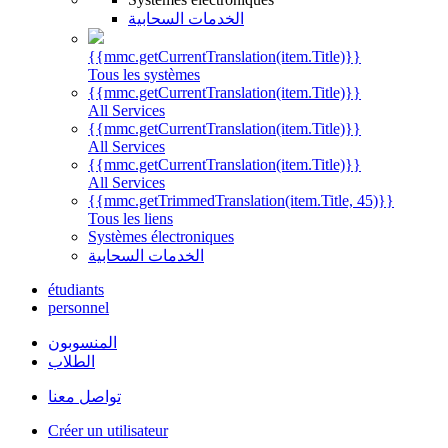
الخدمات السحابية
{{mmc.getCurrentTranslation(item.Title)}}
Tous les systèmes
{{mmc.getCurrentTranslation(item.Title)}}
All Services
{{mmc.getCurrentTranslation(item.Title)}}
All Services
{{mmc.getCurrentTranslation(item.Title)}}
All Services
{{mmc.getTrimmedTranslation(item.Title, 45)}}
Tous les liens
Systèmes électroniques
الخدمات السحابية
étudiants
personnel
المنسوبون
الطلاب
تواصل معنا
Créer un utilisateur