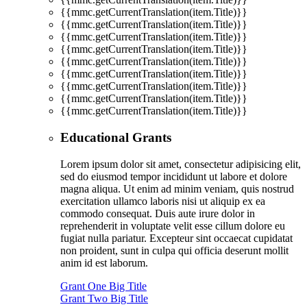
{{mmc.getCurrentTranslation(item.Title)}}
{{mmc.getCurrentTranslation(item.Title)}}
{{mmc.getCurrentTranslation(item.Title)}}
{{mmc.getCurrentTranslation(item.Title)}}
{{mmc.getCurrentTranslation(item.Title)}}
{{mmc.getCurrentTranslation(item.Title)}}
{{mmc.getCurrentTranslation(item.Title)}}
{{mmc.getCurrentTranslation(item.Title)}}
{{mmc.getCurrentTranslation(item.Title)}}
Educational Grants
Lorem ipsum dolor sit amet, consectetur adipisicing elit,
sed do eiusmod tempor incididunt ut labore et dolore
magna aliqua. Ut enim ad minim veniam, quis nostrud
exercitation ullamco laboris nisi ut aliquip ex ea
commodo consequat. Duis aute irure dolor in
reprehenderit in voluptate velit esse cillum dolore eu
fugiat nulla pariatur. Excepteur sint occaecat cupidatat
non proident, sunt in culpa qui officia deserunt mollit
anim id est laborum.
Grant One Big Title
Grant Two Big Title