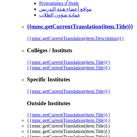
Programmes d’étude
مواقع أعضاء هيئة التدريس
عمادة شؤون الطلاب
{{mmc.getCurrentTranslation(item.Title)}}
{{mmc.getCurrentTranslation(item.Description)}}
Collèges / Instituts
{{mmc.getCurrentTranslation(item.Title)}}
{{mmc.getCurrentTranslation(item.Title)}}
Specific Institutes
{{mmc.getCurrentTranslation(item.Title)}}
Outside Institutes
{{mmc.getCurrentTranslation(item.Title)}}
{{mmc.getCurrentTranslation(item.Title)}}
{{mmc.getCurrentTranslation(item.Title)}}
{{mmc.getCurrentTranslation(item.Title)}}
{{mmc.getCurrentTranslation(item.Title)}}