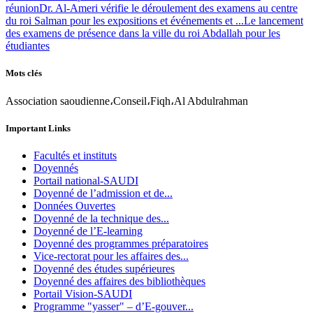
réunion
Dr. Al-Ameri vérifie le déroulement des examens au centre
du roi Salman pour les expositions et événements et ...
Le lancement
des examens de présence dans la ville du roi Abdallah pour les
étudiantes
Mots clés
Association saoudienne،Conseil،Fiqh،Al Abdulrahman
Important Links
Facultés et instituts
Doyennés
Portail national-SAUDI
Doyenné de l’admission et de...
Données Ouvertes
Doyenné de la technique des...
Doyenné de l’E-learning
Doyenné des programmes préparatoires
Vice-rectorat pour les affaires des...
Doyenné des études supérieures
Doyenné des affaires des bibliothèques
Portail Vision-SAUDI
Programme "yasser" – d’E-gouver...