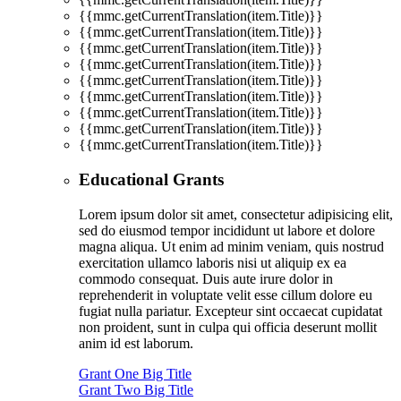
{{mmc.getCurrentTranslation(item.Title)}}
{{mmc.getCurrentTranslation(item.Title)}}
{{mmc.getCurrentTranslation(item.Title)}}
{{mmc.getCurrentTranslation(item.Title)}}
{{mmc.getCurrentTranslation(item.Title)}}
{{mmc.getCurrentTranslation(item.Title)}}
{{mmc.getCurrentTranslation(item.Title)}}
{{mmc.getCurrentTranslation(item.Title)}}
{{mmc.getCurrentTranslation(item.Title)}}
Educational Grants
Lorem ipsum dolor sit amet, consectetur adipisicing elit,
sed do eiusmod tempor incididunt ut labore et dolore
magna aliqua. Ut enim ad minim veniam, quis nostrud
exercitation ullamco laboris nisi ut aliquip ex ea
commodo consequat. Duis aute irure dolor in
reprehenderit in voluptate velit esse cillum dolore eu
fugiat nulla pariatur. Excepteur sint occaecat cupidatat
non proident, sunt in culpa qui officia deserunt mollit
anim id est laborum.
Grant One Big Title
Grant Two Big Title