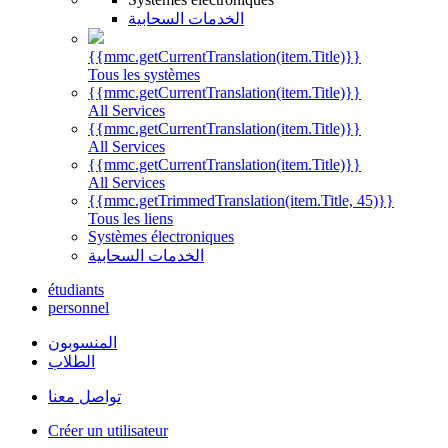
الخدمات السحابية
{{mmc.getCurrentTranslation(item.Title)}}
Tous les systèmes
{{mmc.getCurrentTranslation(item.Title)}}
All Services
{{mmc.getCurrentTranslation(item.Title)}}
All Services
{{mmc.getCurrentTranslation(item.Title)}}
All Services
{{mmc.getTrimmedTranslation(item.Title, 45)}}
Tous les liens
Systèmes électroniques
الخدمات السحابية
étudiants
personnel
المنسوبون
الطلاب
تواصل معنا
Créer un utilisateur