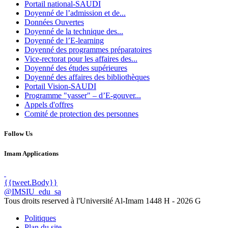
Portail national-SAUDI
Doyenné de l’admission et de...
Données Ouvertes
Doyenné de la technique des...
Doyenné de l’E-learning
Doyenné des programmes préparatoires
Vice-rectorat pour les affaires des...
Doyenné des études supérieures
Doyenné des affaires des bibliothèques
Portail Vision-SAUDI
Programme "yasser" – d’E-gouver...
Appels d'offres
Comité de protection des personnes
Follow Us
Imam Applications
{{tweet.Body}}
@IMSIU_edu_sa
Tous droits reserved à l'Université Al-Imam
1448 H -
2026 G
Politiques
Plan du site