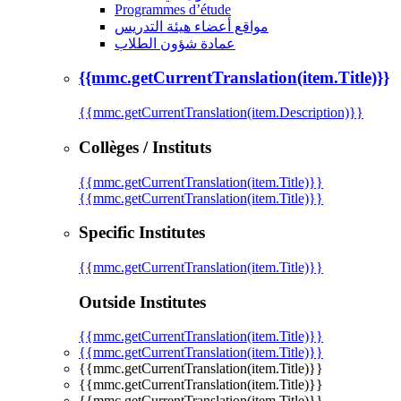
Programmes d’étude
مواقع أعضاء هيئة التدريس
عمادة شؤون الطلاب
{{mmc.getCurrentTranslation(item.Title)}}
{{mmc.getCurrentTranslation(item.Description)}}
Collèges / Instituts
{{mmc.getCurrentTranslation(item.Title)}}
{{mmc.getCurrentTranslation(item.Title)}}
Specific Institutes
{{mmc.getCurrentTranslation(item.Title)}}
Outside Institutes
{{mmc.getCurrentTranslation(item.Title)}}
{{mmc.getCurrentTranslation(item.Title)}}
{{mmc.getCurrentTranslation(item.Title)}}
{{mmc.getCurrentTranslation(item.Title)}}
{{mmc.getCurrentTranslation(item.Title)}}