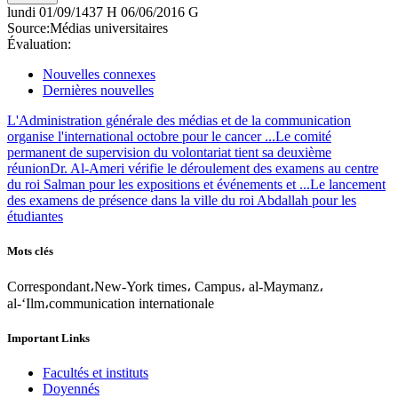
lundi
01/09/1437 H
06/06/2016 G
Source:
Médias universitaires
Évaluation:
Nouvelles connexes
Dernières nouvelles
L'Administration générale des médias et de la communication
organise l'international octobre pour le cancer ...
Le comité
permanent de supervision du volontariat tient sa deuxième
réunion
Dr. Al-Ameri vérifie le déroulement des examens au centre
du roi Salman pour les expositions et événements et ...
Le lancement
des examens de présence dans la ville du roi Abdallah pour les
étudiantes
Mots clés
Correspondant،New-York times، Campus، al-Maymanz،
al-‘Ilm،communication internationale
Important Links
Facultés et instituts
Doyennés