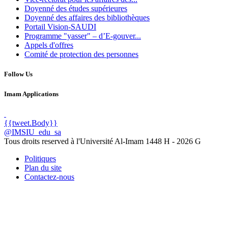
Doyenné des études supérieures
Doyenné des affaires des bibliothèques
Portail Vision-SAUDI
Programme "yasser" – d’E-gouver...
Appels d'offres
Comité de protection des personnes
Follow Us
Imam Applications
{{tweet.Body}}
@IMSIU_edu_sa
Tous droits reserved à l'Université Al-Imam
1448 H -
2026 G
Politiques
Plan du site
Contactez-nous