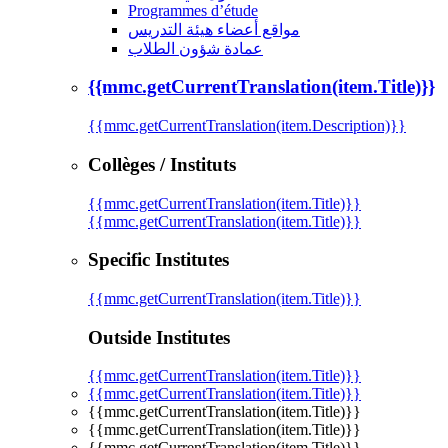
Programmes d’étude
مواقع أعضاء هيئة التدريس
عمادة شؤون الطلاب
{{mmc.getCurrentTranslation(item.Title)}}
{{mmc.getCurrentTranslation(item.Description)}}
Collèges / Instituts
{{mmc.getCurrentTranslation(item.Title)}}
{{mmc.getCurrentTranslation(item.Title)}}
Specific Institutes
{{mmc.getCurrentTranslation(item.Title)}}
Outside Institutes
{{mmc.getCurrentTranslation(item.Title)}}
{{mmc.getCurrentTranslation(item.Title)}}
{{mmc.getCurrentTranslation(item.Title)}}
{{mmc.getCurrentTranslation(item.Title)}}
{{mmc.getCurrentTranslation(item.Title)}}