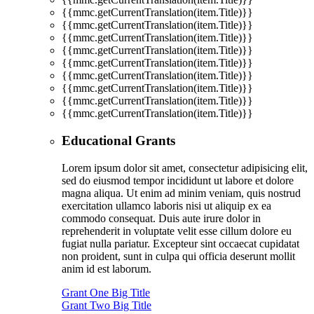
{{mmc.getCurrentTranslation(item.Title)}}
{{mmc.getCurrentTranslation(item.Title)}}
{{mmc.getCurrentTranslation(item.Title)}}
{{mmc.getCurrentTranslation(item.Title)}}
{{mmc.getCurrentTranslation(item.Title)}}
{{mmc.getCurrentTranslation(item.Title)}}
{{mmc.getCurrentTranslation(item.Title)}}
{{mmc.getCurrentTranslation(item.Title)}}
{{mmc.getCurrentTranslation(item.Title)}}
Educational Grants
Lorem ipsum dolor sit amet, consectetur adipisicing elit,
sed do eiusmod tempor incididunt ut labore et dolore
magna aliqua. Ut enim ad minim veniam, quis nostrud
exercitation ullamco laboris nisi ut aliquip ex ea
commodo consequat. Duis aute irure dolor in
reprehenderit in voluptate velit esse cillum dolore eu
fugiat nulla pariatur. Excepteur sint occaecat cupidatat
non proident, sunt in culpa qui officia deserunt mollit
anim id est laborum.
Grant One Big Title
Grant Two Big Title