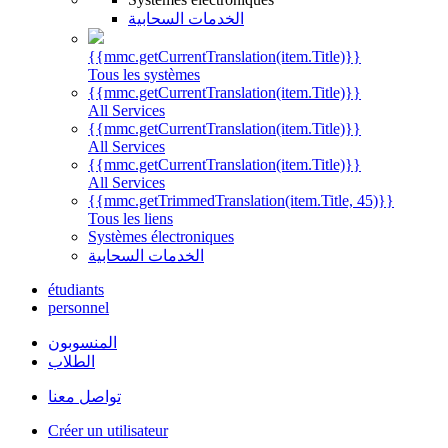
الخدمات السحابية
{{mmc.getCurrentTranslation(item.Title)}}
Tous les systèmes
{{mmc.getCurrentTranslation(item.Title)}}
All Services
{{mmc.getCurrentTranslation(item.Title)}}
All Services
{{mmc.getCurrentTranslation(item.Title)}}
All Services
{{mmc.getTrimmedTranslation(item.Title, 45)}}
Tous les liens
Systèmes électroniques
الخدمات السحابية
étudiants
personnel
المنسوبون
الطلاب
تواصل معنا
Créer un utilisateur