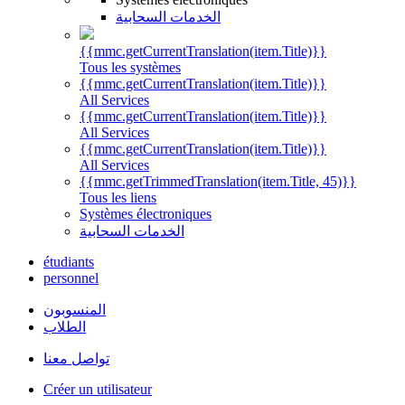
الخدمات السحابية
{{mmc.getCurrentTranslation(item.Title)}}
Tous les systèmes
{{mmc.getCurrentTranslation(item.Title)}}
All Services
{{mmc.getCurrentTranslation(item.Title)}}
All Services
{{mmc.getCurrentTranslation(item.Title)}}
All Services
{{mmc.getTrimmedTranslation(item.Title, 45)}}
Tous les liens
Systèmes électroniques
الخدمات السحابية
étudiants
personnel
المنسوبون
الطلاب
تواصل معنا
Créer un utilisateur