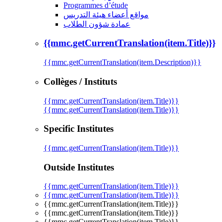
Programmes d’étude
مواقع أعضاء هيئة التدريس
عمادة شؤون الطلاب
{{mmc.getCurrentTranslation(item.Title)}}
{{mmc.getCurrentTranslation(item.Description)}}
Collèges / Instituts
{{mmc.getCurrentTranslation(item.Title)}}
{{mmc.getCurrentTranslation(item.Title)}}
Specific Institutes
{{mmc.getCurrentTranslation(item.Title)}}
Outside Institutes
{{mmc.getCurrentTranslation(item.Title)}}
{{mmc.getCurrentTranslation(item.Title)}}
{{mmc.getCurrentTranslation(item.Title)}}
{{mmc.getCurrentTranslation(item.Title)}}
{{mmc.getCurrentTranslation(item.Title)}}