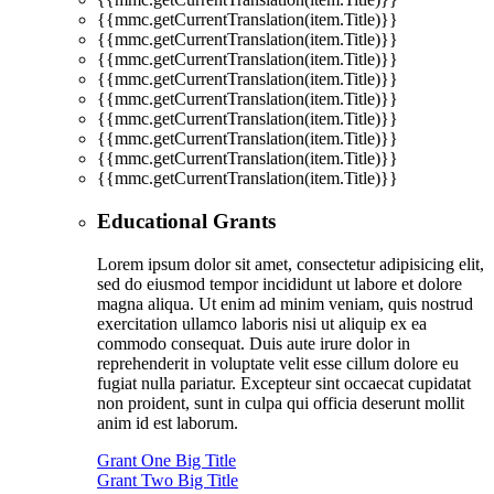
{{mmc.getCurrentTranslation(item.Title)}}
{{mmc.getCurrentTranslation(item.Title)}}
{{mmc.getCurrentTranslation(item.Title)}}
{{mmc.getCurrentTranslation(item.Title)}}
{{mmc.getCurrentTranslation(item.Title)}}
{{mmc.getCurrentTranslation(item.Title)}}
{{mmc.getCurrentTranslation(item.Title)}}
{{mmc.getCurrentTranslation(item.Title)}}
{{mmc.getCurrentTranslation(item.Title)}}
Educational Grants
Lorem ipsum dolor sit amet, consectetur adipisicing elit,
sed do eiusmod tempor incididunt ut labore et dolore
magna aliqua. Ut enim ad minim veniam, quis nostrud
exercitation ullamco laboris nisi ut aliquip ex ea
commodo consequat. Duis aute irure dolor in
reprehenderit in voluptate velit esse cillum dolore eu
fugiat nulla pariatur. Excepteur sint occaecat cupidatat
non proident, sunt in culpa qui officia deserunt mollit
anim id est laborum.
Grant One Big Title
Grant Two Big Title