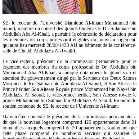
​SE. le recteur de l’Université islamique Al-Imam Muhammad bin
Saoud, membre du conseil des grands Oulémas le Dr. Sulaiman bin
Abdullah Aba Al-Khail, a parrainé la cérémonie de déclaration pour
les membres du corps professoral éligibles du nouveau logement,
qui aura lieu mercredi 28/08/1438 AH au bâtiment de la conférence-
salle de Cheikh Abdulaziz At-Twaijri.
Le vice-recteur, président de la commission permanente pour le
logement des membres du corps professoral le Dr. Abdullah bin
Muhammad Aba Al-Khail, a indiqué notamment le grand soin et
attention du gouvernement dirigé par le Serviteur des Deux Saintes
Mosquées le Roi Salman bin Abdulaziz Al Saoud, et Son Altesse le
Prince héritier Son Altesse Royale prince Mohammed bin Nayef bin
Abdulaziz Al Saoud, le vice-prince héritier, Son Altesse royale le
prince Muhammad bin Salman bin Abdulaziz Al Saoud. En outre du
soutien contenue de SE, le recteur de l’Université Al-Imam.
Dans même contexte le président de la commission permanente, a
dit que le nouveau logement comprend 420 appartements dans 21
immeubles auxquels comprend de 20 appartements, soulignant que
cette phase comprend de nombreux services qui assurent la
fourniture l'atmosphère idéale pour les professeurs d'université.