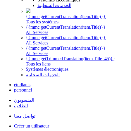
الخدمات السحابية
{{mmc.getCurrentTranslation(item.Title)}}
Tous les systèmes
{{mmc.getCurrentTranslation(item.Title)}}
All Services
{{mmc.getCurrentTranslation(item.Title)}}
All Services
{{mmc.getCurrentTranslation(item.Title)}}
All Services
{{mmc.getTrimmedTranslation(item.Title, 45)}}
Tous les liens
Systèmes électroniques
الخدمات السحابية
étudiants
personnel
المنسوبون
الطلاب
تواصل معنا
Créer un utilisateur