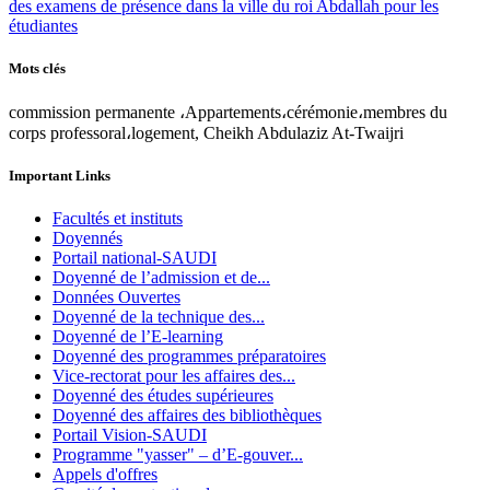
des examens de présence dans la ville du roi Abdallah pour les
étudiantes
Mots clés
commission permanente ،Appartements،cérémonie،membres du
corps professoral،logement, Cheikh Abdulaziz At-Twaijri
Important Links
Facultés et instituts
Doyennés
Portail national-SAUDI
Doyenné de l’admission et de...
Données Ouvertes
Doyenné de la technique des...
Doyenné de l’E-learning
Doyenné des programmes préparatoires
Vice-rectorat pour les affaires des...
Doyenné des études supérieures
Doyenné des affaires des bibliothèques
Portail Vision-SAUDI
Programme "yasser" – d’E-gouver...
Appels d'offres