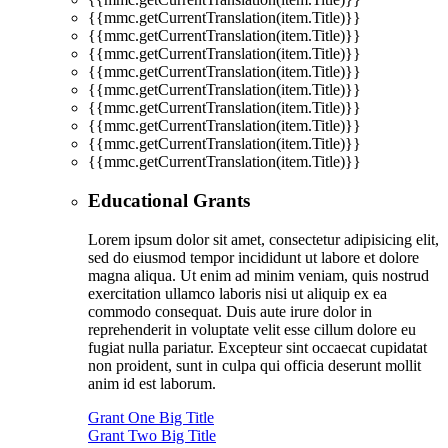
{{mmc.getCurrentTranslation(item.Title)}}
{{mmc.getCurrentTranslation(item.Title)}}
{{mmc.getCurrentTranslation(item.Title)}}
{{mmc.getCurrentTranslation(item.Title)}}
{{mmc.getCurrentTranslation(item.Title)}}
{{mmc.getCurrentTranslation(item.Title)}}
{{mmc.getCurrentTranslation(item.Title)}}
{{mmc.getCurrentTranslation(item.Title)}}
{{mmc.getCurrentTranslation(item.Title)}}
Educational Grants
Lorem ipsum dolor sit amet, consectetur adipisicing elit,
sed do eiusmod tempor incididunt ut labore et dolore
magna aliqua. Ut enim ad minim veniam, quis nostrud
exercitation ullamco laboris nisi ut aliquip ex ea
commodo consequat. Duis aute irure dolor in
reprehenderit in voluptate velit esse cillum dolore eu
fugiat nulla pariatur. Excepteur sint occaecat cupidatat
non proident, sunt in culpa qui officia deserunt mollit
anim id est laborum.
Grant One Big Title
Grant Two Big Title