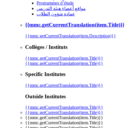
Programmes d’étude
مواقع أعضاء هيئة التدريس
عمادة شؤون الطلاب
{{mmc.getCurrentTranslation(item.Title)}}
{{mmc.getCurrentTranslation(item.Description)}}
Collèges / Instituts
{{mmc.getCurrentTranslation(item.Title)}}
{{mmc.getCurrentTranslation(item.Title)}}
Specific Institutes
{{mmc.getCurrentTranslation(item.Title)}}
Outside Institutes
{{mmc.getCurrentTranslation(item.Title)}}
{{mmc.getCurrentTranslation(item.Title)}}
{{mmc.getCurrentTranslation(item.Title)}}
{{mmc.getCurrentTranslation(item.Title)}}
{{mmc.getCurrentTranslation(item.Title)}}