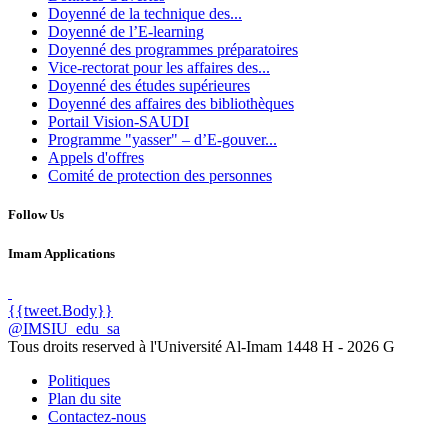
Doyenné de la technique des...
Doyenné de l’E-learning
Doyenné des programmes préparatoires
Vice-rectorat pour les affaires des...
Doyenné des études supérieures
Doyenné des affaires des bibliothèques
Portail Vision-SAUDI
Programme "yasser" – d’E-gouver...
Appels d'offres
Comité de protection des personnes
Follow Us
Imam Applications
{{tweet.Body}}
@IMSIU_edu_sa
Tous droits reserved à l'Université Al-Imam
1448 H -
2026 G
Politiques
Plan du site
Contactez-nous