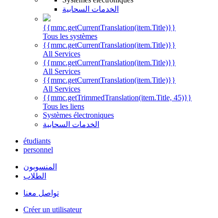
الخدمات السحابية
{{mmc.getCurrentTranslation(item.Title)}}
Tous les systèmes
{{mmc.getCurrentTranslation(item.Title)}}
All Services
{{mmc.getCurrentTranslation(item.Title)}}
All Services
{{mmc.getCurrentTranslation(item.Title)}}
All Services
{{mmc.getTrimmedTranslation(item.Title, 45)}}
Tous les liens
Systèmes électroniques
الخدمات السحابية
étudiants
personnel
المنسوبون
الطلاب
تواصل معنا
Créer un utilisateur