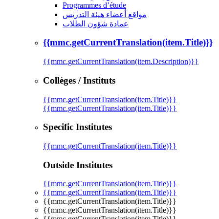
Programmes d’étude
مواقع أعضاء هيئة التدريس
عمادة شؤون الطلاب
{{mmc.getCurrentTranslation(item.Title)}}
{{mmc.getCurrentTranslation(item.Description)}}
Collèges / Instituts
{{mmc.getCurrentTranslation(item.Title)}}
{{mmc.getCurrentTranslation(item.Title)}}
Specific Institutes
{{mmc.getCurrentTranslation(item.Title)}}
Outside Institutes
{{mmc.getCurrentTranslation(item.Title)}}
{{mmc.getCurrentTranslation(item.Title)}}
{{mmc.getCurrentTranslation(item.Title)}}
{{mmc.getCurrentTranslation(item.Title)}}
{{mmc.getCurrentTranslation(item.Title)}}