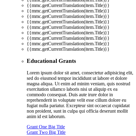
{{mmc.getCurrentTranslation(item.Title)}}
{{mmc.getCurrentTranslation(item.Title)}}
{{mmc.getCurrentTranslation(item.Title)}}
{{mmc.getCurrentTranslation(item.Title)}}
{{mmc.getCurrentTranslation(item.Title)}}
{{mmc.getCurrentTranslation(item.Title)}}
{{mmc.getCurrentTranslation(item.Title)}}
{{mmc.getCurrentTranslation(item.Title)}}
{{mmc.getCurrentTranslation(item.Title)}}
Educational Grants
Lorem ipsum dolor sit amet, consectetur adipisicing elit,
sed do eiusmod tempor incididunt ut labore et dolore
magna aliqua. Ut enim ad minim veniam, quis nostrud
exercitation ullamco laboris nisi ut aliquip ex ea
commodo consequat. Duis aute irure dolor in
reprehenderit in voluptate velit esse cillum dolore eu
fugiat nulla pariatur. Excepteur sint occaecat cupidatat
non proident, sunt in culpa qui officia deserunt mollit
anim id est laborum.
Grant One Big Title
Grant Two Big Title