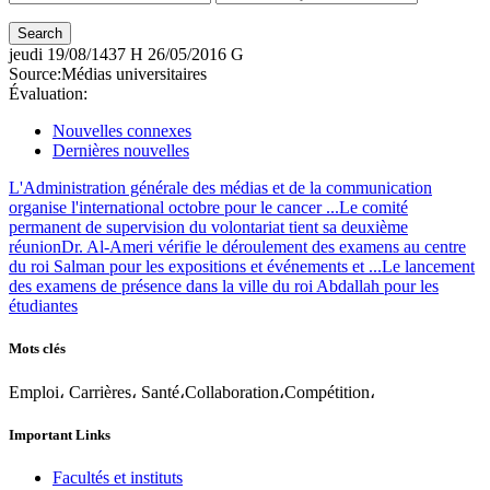
jeudi
19/08/1437 H
26/05/2016 G
Source:
Médias universitaires
Évaluation:
Nouvelles connexes
Dernières nouvelles
L'Administration générale des médias et de la communication
organise l'international octobre pour le cancer ...
Le comité
permanent de supervision du volontariat tient sa deuxième
réunion
Dr. Al-Ameri vérifie le déroulement des examens au centre
du roi Salman pour les expositions et événements et ...
Le lancement
des examens de présence dans la ville du roi Abdallah pour les
étudiantes
Mots clés
Emploi، Carrières، Santé،Collaboration،Compétition،
Important Links
Facultés et instituts