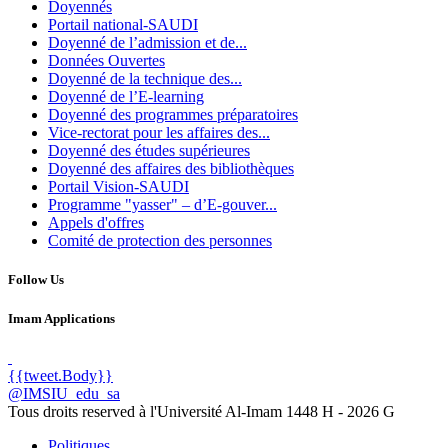
Doyennés
Portail national-SAUDI
Doyenné de l’admission et de...
Données Ouvertes
Doyenné de la technique des...
Doyenné de l’E-learning
Doyenné des programmes préparatoires
Vice-rectorat pour les affaires des...
Doyenné des études supérieures
Doyenné des affaires des bibliothèques
Portail Vision-SAUDI
Programme "yasser" – d’E-gouver...
Appels d'offres
Comité de protection des personnes
Follow Us
Imam Applications
{{tweet.Body}}
@IMSIU_edu_sa
Tous droits reserved à l'Université Al-Imam
1448 H -
2026 G
Politiques