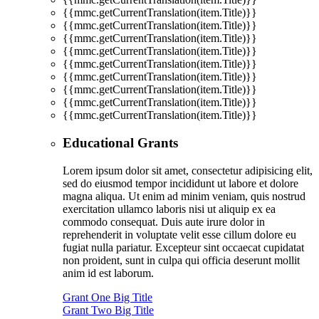
{{mmc.getCurrentTranslation(item.Title)}}
{{mmc.getCurrentTranslation(item.Title)}}
{{mmc.getCurrentTranslation(item.Title)}}
{{mmc.getCurrentTranslation(item.Title)}}
{{mmc.getCurrentTranslation(item.Title)}}
{{mmc.getCurrentTranslation(item.Title)}}
{{mmc.getCurrentTranslation(item.Title)}}
{{mmc.getCurrentTranslation(item.Title)}}
{{mmc.getCurrentTranslation(item.Title)}}
Educational Grants
Lorem ipsum dolor sit amet, consectetur adipisicing elit,
sed do eiusmod tempor incididunt ut labore et dolore
magna aliqua. Ut enim ad minim veniam, quis nostrud
exercitation ullamco laboris nisi ut aliquip ex ea
commodo consequat. Duis aute irure dolor in
reprehenderit in voluptate velit esse cillum dolore eu
fugiat nulla pariatur. Excepteur sint occaecat cupidatat
non proident, sunt in culpa qui officia deserunt mollit
anim id est laborum.
Grant One Big Title
Grant Two Big Title