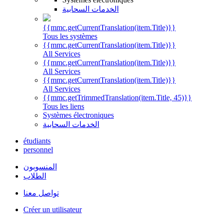
الخدمات السحابية
{{mmc.getCurrentTranslation(item.Title)}}
Tous les systèmes
{{mmc.getCurrentTranslation(item.Title)}}
All Services
{{mmc.getCurrentTranslation(item.Title)}}
All Services
{{mmc.getCurrentTranslation(item.Title)}}
All Services
{{mmc.getTrimmedTranslation(item.Title, 45)}}
Tous les liens
Systèmes électroniques
الخدمات السحابية
étudiants
personnel
المنسوبون
الطلاب
تواصل معنا
Créer un utilisateur