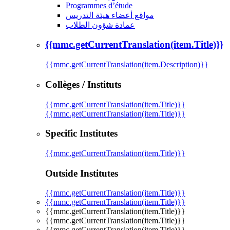
Programmes d’étude
مواقع أعضاء هيئة التدريس
عمادة شؤون الطلاب
{{mmc.getCurrentTranslation(item.Title)}}
{{mmc.getCurrentTranslation(item.Description)}}
Collèges / Instituts
{{mmc.getCurrentTranslation(item.Title)}}
{{mmc.getCurrentTranslation(item.Title)}}
Specific Institutes
{{mmc.getCurrentTranslation(item.Title)}}
Outside Institutes
{{mmc.getCurrentTranslation(item.Title)}}
{{mmc.getCurrentTranslation(item.Title)}}
{{mmc.getCurrentTranslation(item.Title)}}
{{mmc.getCurrentTranslation(item.Title)}}
{{mmc.getCurrentTranslation(item.Title)}}