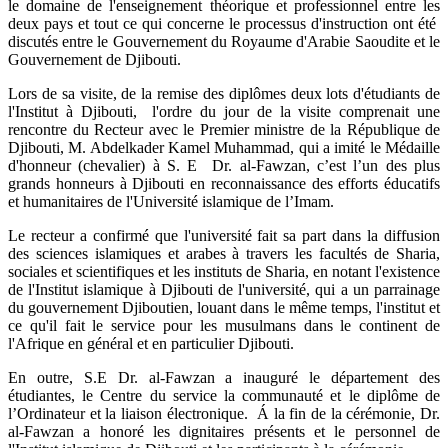
le domaine de l'enseignement théorique et professionnel entre les
deux pays et tout ce qui concerne le processus d'instruction ont été
discutés entre le Gouvernement du Royaume d'Arabie Saoudite et le
Gouvernement de Djibouti.
Lors de sa visite, de la remise des diplômes deux lots d'étudiants de
l'Institut à Djibouti, l'ordre du jour de la visite comprenait une
rencontre du Recteur avec le Premier ministre de la République de
Djibouti, M. Abdelkader Kamel Muhammad, qui a imité le Médaille
d'honneur (chevalier) à S. E Dr. al-Fawzan, c’est l’un des plus
grands honneurs à Djibouti en reconnaissance des efforts éducatifs
et humanitaires de l'Université islamique de l’Imam.
Le recteur a confirmé que l'université fait sa part dans la diffusion
des sciences islamiques et arabes à travers les facultés de Sharia,
sociales et scientifiques et les instituts de Sharia, en notant l'existence
de l'Institut islamique à Djibouti de l'université, qui a un parrainage
du gouvernement Djiboutien, louant dans le même temps, l'institut et
ce qu'il fait le service pour les musulmans dans le continent de
l'Afrique en général et en particulier Djibouti.
En outre, S.E Dr. al-Fawzan a inauguré le département des
étudiantes, le Centre du service la communauté et le diplôme de
l’Ordinateur et la liaison électronique. Á la fin de la cérémonie, Dr.
al-Fawzan a honoré les dignitaires présents et le personnel de