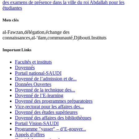
des examens de présence dans la ville du roi Abdallah pour les
étudiantes
Mots clés
al-Fawzan,délégation,échange des
connaissances,al-‘ilam,communauté,Djibouti.Instituts
Important Links
Facultés et instituts
Doyennés
Portail national-SAUDI
Doyenné de l’admission et de...
Données Ouvertes
Doyenné de la technique des...
Doyenné de l’E-learning
Doyenné des programmes préparatoires
Vice-rectorat pour les affaires des...
Doyenné des études supérieures
Doyenné des affaires des bibliothèques
Portail Vision-SAUDI
Programme "yasser" – d’E-gouver...
Appels d'offres