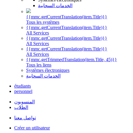
الخدمات السحابية
{{mmc.getCurrentTranslation(item.Title)}}
Tous les systèmes
{{mmc.getCurrentTranslation(item.Title)}}
All Services
{{mmc.getCurrentTranslation(item.Title)}}
All Services
{{mmc.getCurrentTranslation(item.Title)}}
All Services
{{mmc.getTrimmedTranslation(item.Title, 45)}}
Tous les liens
Systèmes électroniques
الخدمات السحابية
étudiants
personnel
المنسوبون
الطلاب
تواصل معنا
Créer un utilisateur