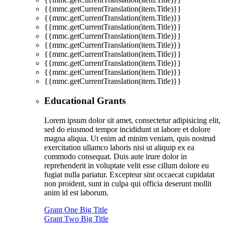
{{mmc.getCurrentTranslation(item.Title)}}
{{mmc.getCurrentTranslation(item.Title)}}
{{mmc.getCurrentTranslation(item.Title)}}
{{mmc.getCurrentTranslation(item.Title)}}
{{mmc.getCurrentTranslation(item.Title)}}
{{mmc.getCurrentTranslation(item.Title)}}
{{mmc.getCurrentTranslation(item.Title)}}
{{mmc.getCurrentTranslation(item.Title)}}
{{mmc.getCurrentTranslation(item.Title)}}
Educational Grants
Lorem ipsum dolor sit amet, consectetur adipisicing elit,
sed do eiusmod tempor incididunt ut labore et dolore
magna aliqua. Ut enim ad minim veniam, quis nostrud
exercitation ullamco laboris nisi ut aliquip ex ea
commodo consequat. Duis aute irure dolor in
reprehenderit in voluptate velit esse cillum dolore eu
fugiat nulla pariatur. Excepteur sint occaecat cupidatat
non proident, sunt in culpa qui officia deserunt mollit
anim id est laborum.
Grant One Big Title
Grant Two Big Title