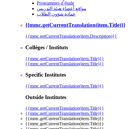
Programmes d’étude
مواقع أعضاء هيئة التدريس
عمادة شؤون الطلاب
{{mmc.getCurrentTranslation(item.Title)}}
{{mmc.getCurrentTranslation(item.Description)}}
Collèges / Instituts
{{mmc.getCurrentTranslation(item.Title)}}
{{mmc.getCurrentTranslation(item.Title)}}
Specific Institutes
{{mmc.getCurrentTranslation(item.Title)}}
Outside Institutes
{{mmc.getCurrentTranslation(item.Title)}}
{{mmc.getCurrentTranslation(item.Title)}}
{{mmc.getCurrentTranslation(item.Title)}}
{{mmc.getCurrentTranslation(item.Title)}}
{{mmc.getCurrentTranslation(item.Title)}}