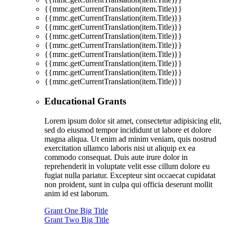
{{mmc.getCurrentTranslation(item.Title)}}
{{mmc.getCurrentTranslation(item.Title)}}
{{mmc.getCurrentTranslation(item.Title)}}
{{mmc.getCurrentTranslation(item.Title)}}
{{mmc.getCurrentTranslation(item.Title)}}
{{mmc.getCurrentTranslation(item.Title)}}
{{mmc.getCurrentTranslation(item.Title)}}
{{mmc.getCurrentTranslation(item.Title)}}
{{mmc.getCurrentTranslation(item.Title)}}
Educational Grants
Lorem ipsum dolor sit amet, consectetur adipisicing elit,
sed do eiusmod tempor incididunt ut labore et dolore
magna aliqua. Ut enim ad minim veniam, quis nostrud
exercitation ullamco laboris nisi ut aliquip ex ea
commodo consequat. Duis aute irure dolor in
reprehenderit in voluptate velit esse cillum dolore eu
fugiat nulla pariatur. Excepteur sint occaecat cupidatat
non proident, sunt in culpa qui officia deserunt mollit
anim id est laborum.
Grant One Big Title
Grant Two Big Title