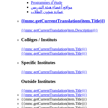
Programmes d’étude
مواقع أعضاء هيئة التدريس
عمادة شؤون الطلاب
{{mmc.getCurrentTranslation(item.Title)}}
{{mmc.getCurrentTranslation(item.Description)}}
Collèges / Instituts
{{mmc.getCurrentTranslation(item.Title)}}
{{mmc.getCurrentTranslation(item.Title)}}
Specific Institutes
{{mmc.getCurrentTranslation(item.Title)}}
Outside Institutes
{{mmc.getCurrentTranslation(item.Title)}}
{{mmc.getCurrentTranslation(item.Title)}}
{{mmc.getCurrentTranslation(item.Title)}}
{{mmc.getCurrentTranslation(item.Title)}}
{{mmc.getCurrentTranslation(item.Title)}}