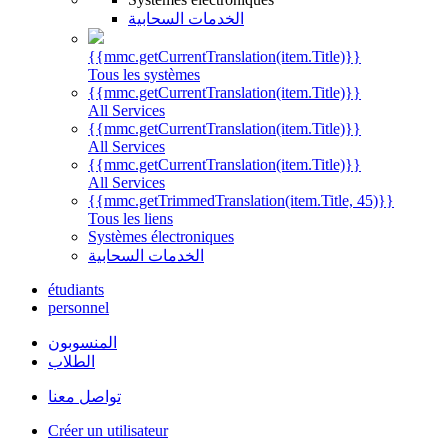
الخدمات السحابية
{{mmc.getCurrentTranslation(item.Title)}}
Tous les systèmes
{{mmc.getCurrentTranslation(item.Title)}}
All Services
{{mmc.getCurrentTranslation(item.Title)}}
All Services
{{mmc.getCurrentTranslation(item.Title)}}
All Services
{{mmc.getTrimmedTranslation(item.Title, 45)}}
Tous les liens
Systèmes électroniques
الخدمات السحابية
étudiants
personnel
المنسوبون
الطلاب
تواصل معنا
Créer un utilisateur