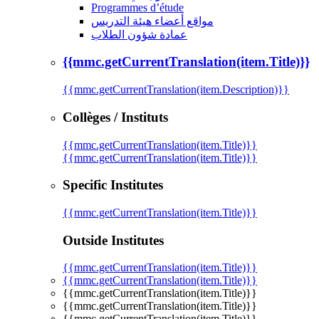
Programmes d’étude
مواقع أعضاء هيئة التدريس
عمادة شؤون الطلاب
{{mmc.getCurrentTranslation(item.Title)}}
{{mmc.getCurrentTranslation(item.Description)}}
Collèges / Instituts
{{mmc.getCurrentTranslation(item.Title)}}
{{mmc.getCurrentTranslation(item.Title)}}
Specific Institutes
{{mmc.getCurrentTranslation(item.Title)}}
Outside Institutes
{{mmc.getCurrentTranslation(item.Title)}}
{{mmc.getCurrentTranslation(item.Title)}}
{{mmc.getCurrentTranslation(item.Title)}}
{{mmc.getCurrentTranslation(item.Title)}}
{{mmc.getCurrentTranslation(item.Title)}}