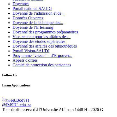
Doyennés
Portail national-SAUDI
Doyenné de l’admission et de...
Données Ouvertes
Doyenné de la technique des...
Doyenné de l’E-learning
Doyenné des programmes préparatoires
Vice-rectorat pour les affaires des...
Doyenné des études supérieures
Doyenné des affaires des bibliothèques
Portail Vision-SAUDI
Programme "yasser" – d’E-gouver...
Appels d'offres
Comité de protection des personnes
Follow Us
Imam Applications
{{tweet.Body}}
@IMSIU_edu_sa
Tous droits reserved à l'Université Al-Imam
1448 H -
2026 G