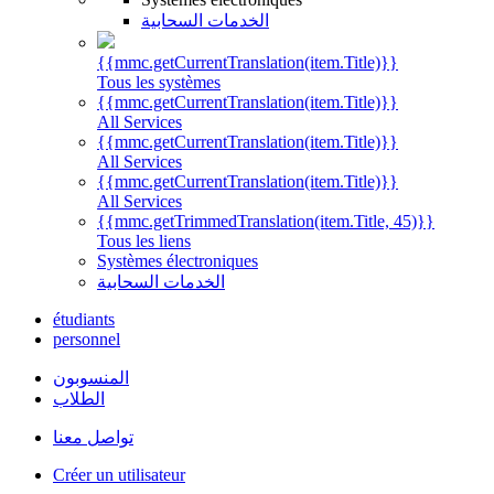
الخدمات السحابية
{{mmc.getCurrentTranslation(item.Title)}}
Tous les systèmes
{{mmc.getCurrentTranslation(item.Title)}}
All Services
{{mmc.getCurrentTranslation(item.Title)}}
All Services
{{mmc.getCurrentTranslation(item.Title)}}
All Services
{{mmc.getTrimmedTranslation(item.Title, 45)}}
Tous les liens
Systèmes électroniques
الخدمات السحابية
étudiants
personnel
المنسوبون
الطلاب
تواصل معنا
Créer un utilisateur