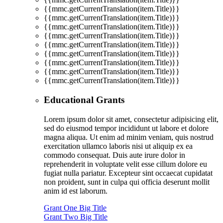
{{mmc.getCurrentTranslation(item.Title)}}
{{mmc.getCurrentTranslation(item.Title)}}
{{mmc.getCurrentTranslation(item.Title)}}
{{mmc.getCurrentTranslation(item.Title)}}
{{mmc.getCurrentTranslation(item.Title)}}
{{mmc.getCurrentTranslation(item.Title)}}
{{mmc.getCurrentTranslation(item.Title)}}
{{mmc.getCurrentTranslation(item.Title)}}
{{mmc.getCurrentTranslation(item.Title)}}
Educational Grants
Lorem ipsum dolor sit amet, consectetur adipisicing elit,
sed do eiusmod tempor incididunt ut labore et dolore
magna aliqua. Ut enim ad minim veniam, quis nostrud
exercitation ullamco laboris nisi ut aliquip ex ea
commodo consequat. Duis aute irure dolor in
reprehenderit in voluptate velit esse cillum dolore eu
fugiat nulla pariatur. Excepteur sint occaecat cupidatat
non proident, sunt in culpa qui officia deserunt mollit
anim id est laborum.
Grant One Big Title
Grant Two Big Title