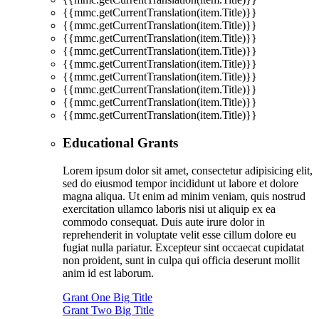
{{mmc.getCurrentTranslation(item.Title)}}
{{mmc.getCurrentTranslation(item.Title)}}
{{mmc.getCurrentTranslation(item.Title)}}
{{mmc.getCurrentTranslation(item.Title)}}
{{mmc.getCurrentTranslation(item.Title)}}
{{mmc.getCurrentTranslation(item.Title)}}
{{mmc.getCurrentTranslation(item.Title)}}
{{mmc.getCurrentTranslation(item.Title)}}
{{mmc.getCurrentTranslation(item.Title)}}
Educational Grants
Lorem ipsum dolor sit amet, consectetur adipisicing elit,
sed do eiusmod tempor incididunt ut labore et dolore
magna aliqua. Ut enim ad minim veniam, quis nostrud
exercitation ullamco laboris nisi ut aliquip ex ea
commodo consequat. Duis aute irure dolor in
reprehenderit in voluptate velit esse cillum dolore eu
fugiat nulla pariatur. Excepteur sint occaecat cupidatat
non proident, sunt in culpa qui officia deserunt mollit
anim id est laborum.
Grant One Big Title
Grant Two Big Title