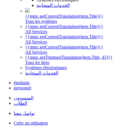
الخدمات السحابية
{{mmc.getCurrentTranslation(item.Title)}}
Tous les systèmes
{{mmc.getCurrentTranslation(item.Title)}}
All Services
{{mmc.getCurrentTranslation(item.Title)}}
All Services
{{mmc.getCurrentTranslation(item.Title)}}
All Services
{{mmc.getTrimmedTranslation(item.Title, 45)}}
Tous les liens
Systèmes électroniques
الخدمات السحابية
étudiants
personnel
المنسوبون
الطلاب
تواصل معنا
Créer un utilisateur