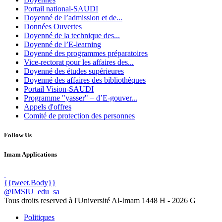
Portail national-SAUDI
Doyenné de l’admission et de...
Données Ouvertes
Doyenné de la technique des...
Doyenné de l’E-learning
Doyenné des programmes préparatoires
Vice-rectorat pour les affaires des...
Doyenné des études supérieures
Doyenné des affaires des bibliothèques
Portail Vision-SAUDI
Programme "yasser" – d’E-gouver...
Appels d'offres
Comité de protection des personnes
Follow Us
Imam Applications
{{tweet.Body}}
@IMSIU_edu_sa
Tous droits reserved à l'Université Al-Imam
1448 H -
2026 G
Politiques