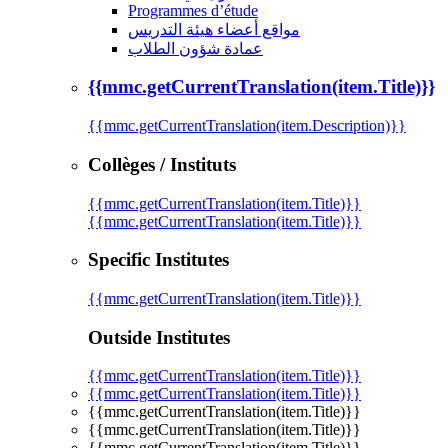
Programmes d’étude
مواقع أعضاء هيئة التدريس
عمادة شؤون الطلاب
{{mmc.getCurrentTranslation(item.Title)}}
{{mmc.getCurrentTranslation(item.Description)}}
Collèges / Instituts
{{mmc.getCurrentTranslation(item.Title)}}
{{mmc.getCurrentTranslation(item.Title)}}
Specific Institutes
{{mmc.getCurrentTranslation(item.Title)}}
Outside Institutes
{{mmc.getCurrentTranslation(item.Title)}}
{{mmc.getCurrentTranslation(item.Title)}}
{{mmc.getCurrentTranslation(item.Title)}}
{{mmc.getCurrentTranslation(item.Title)}}
{{mmc.getCurrentTranslation(item.Title)}}