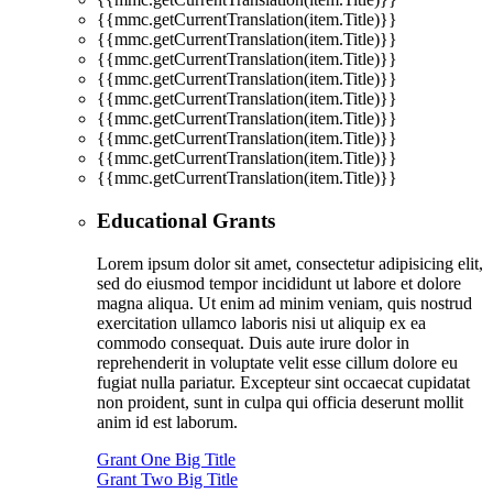
{{mmc.getCurrentTranslation(item.Title)}}
{{mmc.getCurrentTranslation(item.Title)}}
{{mmc.getCurrentTranslation(item.Title)}}
{{mmc.getCurrentTranslation(item.Title)}}
{{mmc.getCurrentTranslation(item.Title)}}
{{mmc.getCurrentTranslation(item.Title)}}
{{mmc.getCurrentTranslation(item.Title)}}
{{mmc.getCurrentTranslation(item.Title)}}
{{mmc.getCurrentTranslation(item.Title)}}
Educational Grants
Lorem ipsum dolor sit amet, consectetur adipisicing elit,
sed do eiusmod tempor incididunt ut labore et dolore
magna aliqua. Ut enim ad minim veniam, quis nostrud
exercitation ullamco laboris nisi ut aliquip ex ea
commodo consequat. Duis aute irure dolor in
reprehenderit in voluptate velit esse cillum dolore eu
fugiat nulla pariatur. Excepteur sint occaecat cupidatat
non proident, sunt in culpa qui officia deserunt mollit
anim id est laborum.
Grant One Big Title
Grant Two Big Title