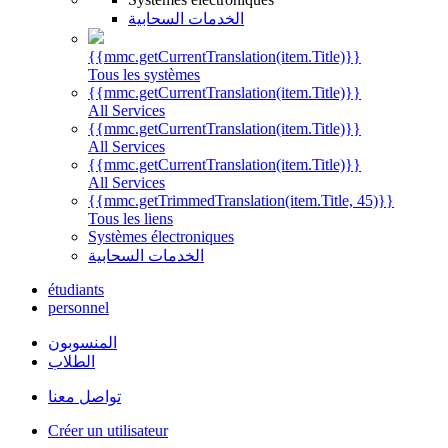
الخدمات السحابية
{{mmc.getCurrentTranslation(item.Title)}}
Tous les systèmes
{{mmc.getCurrentTranslation(item.Title)}}
All Services
{{mmc.getCurrentTranslation(item.Title)}}
All Services
{{mmc.getCurrentTranslation(item.Title)}}
All Services
{{mmc.getTrimmedTranslation(item.Title, 45)}}
Tous les liens
Systèmes électroniques
الخدمات السحابية
étudiants
personnel
المنسوبون
الطلاب
تواصل معنا
Créer un utilisateur