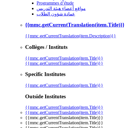
Programmes d’étude
مواقع أعضاء هيئة التدريس
عمادة شؤون الطلاب
{{mmc.getCurrentTranslation(item.Title)}}
{{mmc.getCurrentTranslation(item.Description)}}
Collèges / Instituts
{{mmc.getCurrentTranslation(item.Title)}}
{{mmc.getCurrentTranslation(item.Title)}}
Specific Institutes
{{mmc.getCurrentTranslation(item.Title)}}
Outside Institutes
{{mmc.getCurrentTranslation(item.Title)}}
{{mmc.getCurrentTranslation(item.Title)}}
{{mmc.getCurrentTranslation(item.Title)}}
{{mmc.getCurrentTranslation(item.Title)}}
{{mmc.getCurrentTranslation(item.Title)}}