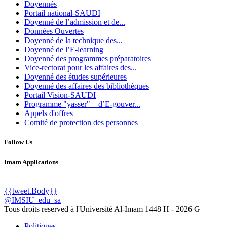
Doyennés
Portail national-SAUDI
Doyenné de l’admission et de...
Données Ouvertes
Doyenné de la technique des...
Doyenné de l’E-learning
Doyenné des programmes préparatoires
Vice-rectorat pour les affaires des...
Doyenné des études supérieures
Doyenné des affaires des bibliothèques
Portail Vision-SAUDI
Programme "yasser" – d’E-gouver...
Appels d'offres
Comité de protection des personnes
Follow Us
Imam Applications
{{tweet.Body}}
@IMSIU_edu_sa
Tous droits reserved à l'Université Al-Imam
1448 H -
2026 G
Politiques