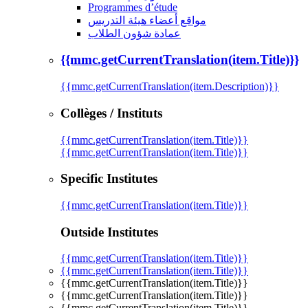
Programmes d’étude
مواقع أعضاء هيئة التدريس
عمادة شؤون الطلاب
{{mmc.getCurrentTranslation(item.Title)}}
{{mmc.getCurrentTranslation(item.Description)}}
Collèges / Instituts
{{mmc.getCurrentTranslation(item.Title)}}
{{mmc.getCurrentTranslation(item.Title)}}
Specific Institutes
{{mmc.getCurrentTranslation(item.Title)}}
Outside Institutes
{{mmc.getCurrentTranslation(item.Title)}}
{{mmc.getCurrentTranslation(item.Title)}}
{{mmc.getCurrentTranslation(item.Title)}}
{{mmc.getCurrentTranslation(item.Title)}}
{{mmc.getCurrentTranslation(item.Title)}}