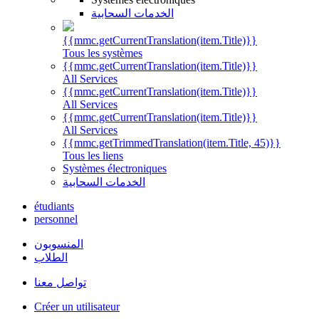
الخدمات السحابية
{{mmc.getCurrentTranslation(item.Title)}}
Tous les systèmes
{{mmc.getCurrentTranslation(item.Title)}}
All Services
{{mmc.getCurrentTranslation(item.Title)}}
All Services
{{mmc.getCurrentTranslation(item.Title)}}
All Services
{{mmc.getTrimmedTranslation(item.Title, 45)}}
Tous les liens
Systèmes électroniques
الخدمات السحابية
étudiants
personnel
المنسوبون
الطلاب
تواصل معنا
Créer un utilisateur