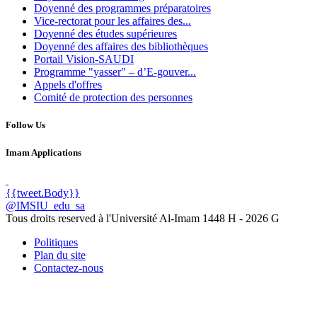
Doyenné des programmes préparatoires
Vice-rectorat pour les affaires des...
Doyenné des études supérieures
Doyenné des affaires des bibliothèques
Portail Vision-SAUDI
Programme "yasser" – d’E-gouver...
Appels d'offres
Comité de protection des personnes
Follow Us
Imam Applications
{{tweet.Body}}
@IMSIU_edu_sa
Tous droits reserved à l'Université Al-Imam
1448 H -
2026 G
Politiques
Plan du site
Contactez-nous