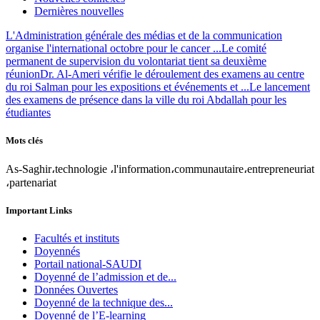
Dernières nouvelles
L'Administration générale des médias et de la communication
organise l'international octobre pour le cancer ...
Le comité
permanent de supervision du volontariat tient sa deuxième
réunion
Dr. Al-Ameri vérifie le déroulement des examens au centre
du roi Salman pour les expositions et événements et ...
Le lancement
des examens de présence dans la ville du roi Abdallah pour les
étudiantes
Mots clés
As-Saghir،technologie ،l'information،communautaire،entrepreneuriat
،partenariat
Important Links
Facultés et instituts
Doyennés
Portail national-SAUDI
Doyenné de l’admission et de...
Données Ouvertes
Doyenné de la technique des...
Doyenné de l’E-learning