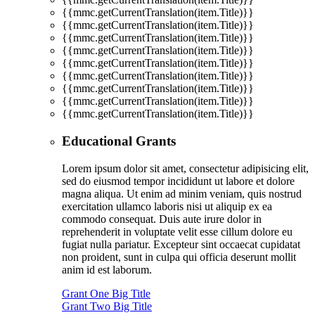
{{mmc.getCurrentTranslation(item.Title)}}
{{mmc.getCurrentTranslation(item.Title)}}
{{mmc.getCurrentTranslation(item.Title)}}
{{mmc.getCurrentTranslation(item.Title)}}
{{mmc.getCurrentTranslation(item.Title)}}
{{mmc.getCurrentTranslation(item.Title)}}
{{mmc.getCurrentTranslation(item.Title)}}
{{mmc.getCurrentTranslation(item.Title)}}
{{mmc.getCurrentTranslation(item.Title)}}
Educational Grants
Lorem ipsum dolor sit amet, consectetur adipisicing elit,
sed do eiusmod tempor incididunt ut labore et dolore
magna aliqua. Ut enim ad minim veniam, quis nostrud
exercitation ullamco laboris nisi ut aliquip ex ea
commodo consequat. Duis aute irure dolor in
reprehenderit in voluptate velit esse cillum dolore eu
fugiat nulla pariatur. Excepteur sint occaecat cupidatat
non proident, sunt in culpa qui officia deserunt mollit
anim id est laborum.
Grant One Big Title
Grant Two Big Title