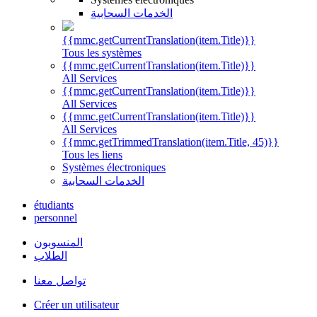
الخدمات السحابية
{{mmc.getCurrentTranslation(item.Title)}}
Tous les systèmes
{{mmc.getCurrentTranslation(item.Title)}}
All Services
{{mmc.getCurrentTranslation(item.Title)}}
All Services
{{mmc.getCurrentTranslation(item.Title)}}
All Services
{{mmc.getTrimmedTranslation(item.Title, 45)}}
Tous les liens
Systèmes électroniques
الخدمات السحابية
étudiants
personnel
المنسوبون
الطلاب
تواصل معنا
Créer un utilisateur