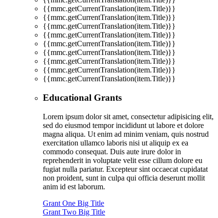
{{mmc.getCurrentTranslation(item.Title)}}
{{mmc.getCurrentTranslation(item.Title)}}
{{mmc.getCurrentTranslation(item.Title)}}
{{mmc.getCurrentTranslation(item.Title)}}
{{mmc.getCurrentTranslation(item.Title)}}
{{mmc.getCurrentTranslation(item.Title)}}
{{mmc.getCurrentTranslation(item.Title)}}
{{mmc.getCurrentTranslation(item.Title)}}
{{mmc.getCurrentTranslation(item.Title)}}
Educational Grants
Lorem ipsum dolor sit amet, consectetur adipisicing elit,
sed do eiusmod tempor incididunt ut labore et dolore
magna aliqua. Ut enim ad minim veniam, quis nostrud
exercitation ullamco laboris nisi ut aliquip ex ea
commodo consequat. Duis aute irure dolor in
reprehenderit in voluptate velit esse cillum dolore eu
fugiat nulla pariatur. Excepteur sint occaecat cupidatat
non proident, sunt in culpa qui officia deserunt mollit
anim id est laborum.
Grant One Big Title
Grant Two Big Title