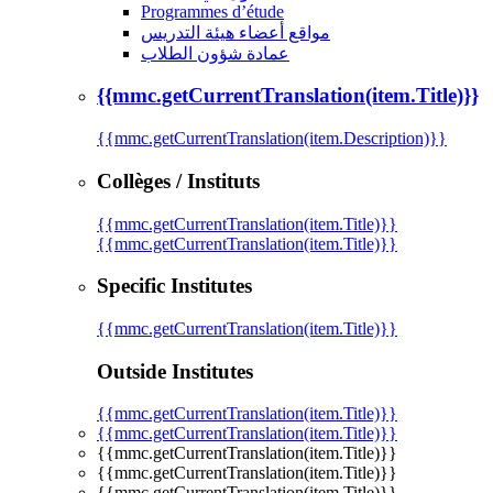
Programmes d’étude
مواقع أعضاء هيئة التدريس
عمادة شؤون الطلاب
{{mmc.getCurrentTranslation(item.Title)}}
{{mmc.getCurrentTranslation(item.Description)}}
Collèges / Instituts
{{mmc.getCurrentTranslation(item.Title)}}
{{mmc.getCurrentTranslation(item.Title)}}
Specific Institutes
{{mmc.getCurrentTranslation(item.Title)}}
Outside Institutes
{{mmc.getCurrentTranslation(item.Title)}}
{{mmc.getCurrentTranslation(item.Title)}}
{{mmc.getCurrentTranslation(item.Title)}}
{{mmc.getCurrentTranslation(item.Title)}}
{{mmc.getCurrentTranslation(item.Title)}}