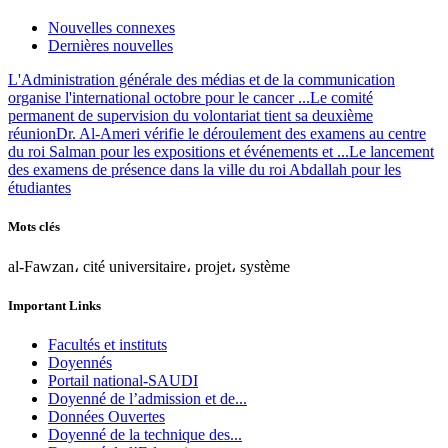
Nouvelles connexes
Dernières nouvelles
L'Administration générale des médias et de la communication
organise l'international octobre pour le cancer ...
Le comité
permanent de supervision du volontariat tient sa deuxième
réunion
Dr. Al-Ameri vérifie le déroulement des examens au centre
du roi Salman pour les expositions et événements et ...
Le lancement
des examens de présence dans la ville du roi Abdallah pour les
étudiantes
Mots clés
al-Fawzan، cité universitaire، projet، système
Important Links
Facultés et instituts
Doyennés
Portail national-SAUDI
Doyenné de l’admission et de...
Données Ouvertes
Doyenné de la technique des...