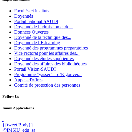
Facultés et instituts
Doyennés
Portail national-SAUDI
Doyenné de l’admission et de...
Données Ouvertes
Doyenné de la technique des...
Doyenné de l’E-learning
Doyenné des programmes préparatoires
Vice-rectorat pour les affaires des...
Doyenné des études supérieures
Doyenné des affaires des bibliothèques
Portail Vision-SAUDI
Programme "yasser" – d’E-gouver...
Appels d'offres
Comité de protection des personnes
Follow Us
Imam Applications
{{tweet.Body}}
@IMSIU_edu_sa