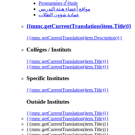
Programmes d’étude
مواقع أعضاء هيئة التدريس
عمادة شؤون الطلاب
{{mmc.getCurrentTranslation(item.Title)}}
{{mmc.getCurrentTranslation(item.Description)}}
Collèges / Instituts
{{mmc.getCurrentTranslation(item.Title)}}
{{mmc.getCurrentTranslation(item.Title)}}
Specific Institutes
{{mmc.getCurrentTranslation(item.Title)}}
Outside Institutes
{{mmc.getCurrentTranslation(item.Title)}}
{{mmc.getCurrentTranslation(item.Title)}}
{{mmc.getCurrentTranslation(item.Title)}}
{{mmc.getCurrentTranslation(item.Title)}}
{{mmc.getCurrentTranslation(item.Title)}}