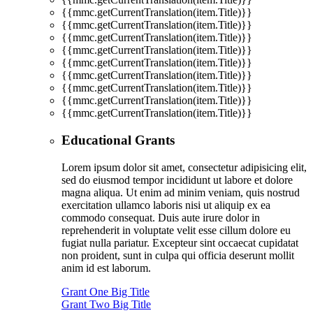
{{mmc.getCurrentTranslation(item.Title)}}
{{mmc.getCurrentTranslation(item.Title)}}
{{mmc.getCurrentTranslation(item.Title)}}
{{mmc.getCurrentTranslation(item.Title)}}
{{mmc.getCurrentTranslation(item.Title)}}
{{mmc.getCurrentTranslation(item.Title)}}
{{mmc.getCurrentTranslation(item.Title)}}
{{mmc.getCurrentTranslation(item.Title)}}
{{mmc.getCurrentTranslation(item.Title)}}
Educational Grants
Lorem ipsum dolor sit amet, consectetur adipisicing elit,
sed do eiusmod tempor incididunt ut labore et dolore
magna aliqua. Ut enim ad minim veniam, quis nostrud
exercitation ullamco laboris nisi ut aliquip ex ea
commodo consequat. Duis aute irure dolor in
reprehenderit in voluptate velit esse cillum dolore eu
fugiat nulla pariatur. Excepteur sint occaecat cupidatat
non proident, sunt in culpa qui officia deserunt mollit
anim id est laborum.
Grant One Big Title
Grant Two Big Title