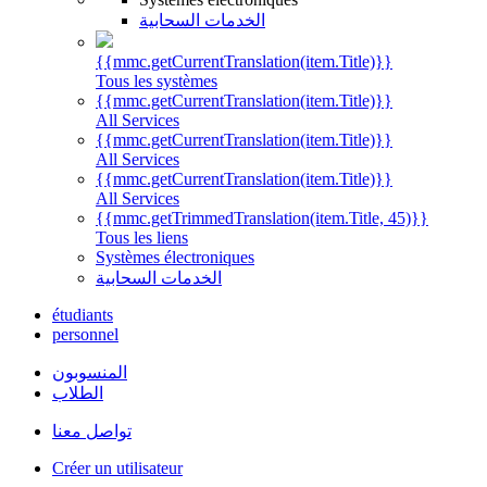
الخدمات السحابية
{{mmc.getCurrentTranslation(item.Title)}}
Tous les systèmes
{{mmc.getCurrentTranslation(item.Title)}}
All Services
{{mmc.getCurrentTranslation(item.Title)}}
All Services
{{mmc.getCurrentTranslation(item.Title)}}
All Services
{{mmc.getTrimmedTranslation(item.Title, 45)}}
Tous les liens
Systèmes électroniques
الخدمات السحابية
étudiants
personnel
المنسوبون
الطلاب
تواصل معنا
Créer un utilisateur