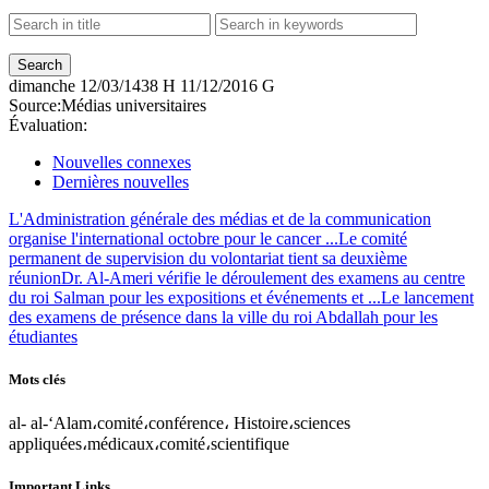
dimanche
12/03/1438 H
11/12/2016 G
Source:
Médias universitaires
Évaluation:
Nouvelles connexes
Dernières nouvelles
L'Administration générale des médias et de la communication
organise l'international octobre pour le cancer ...
Le comité
permanent de supervision du volontariat tient sa deuxième
réunion
Dr. Al-Ameri vérifie le déroulement des examens au centre
du roi Salman pour les expositions et événements et ...
Le lancement
des examens de présence dans la ville du roi Abdallah pour les
étudiantes
Mots clés
al- al-‘Alam،comité،conférence، Histoire،sciences
appliquées،médicaux،comité،scientifique
Important Links