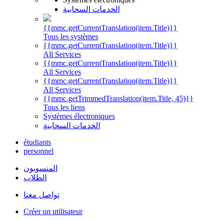
الخدمات السحابية
{{mmc.getCurrentTranslation(item.Title)}}
Tous les systèmes
{{mmc.getCurrentTranslation(item.Title)}}
All Services
{{mmc.getCurrentTranslation(item.Title)}}
All Services
{{mmc.getCurrentTranslation(item.Title)}}
All Services
{{mmc.getTrimmedTranslation(item.Title, 45)}}
Tous les liens
Systèmes électroniques
الخدمات السحابية
étudiants
personnel
المنسوبون
الطلاب
تواصل معنا
Créer un utilisateur