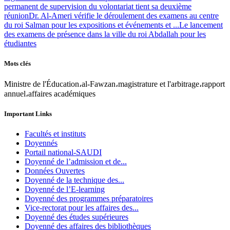
permanent de supervision du volontariat tient sa deuxième
réunion
Dr. Al-Ameri vérifie le déroulement des examens au centre
du roi Salman pour les expositions et événements et ...
Le lancement
des examens de présence dans la ville du roi Abdallah pour les
étudiantes
Mots clés
Ministre de l'Éducation،al-Fawzan،magistrature et l'arbitrage،rapport
annuel،affaires académiques
Important Links
Facultés et instituts
Doyennés
Portail national-SAUDI
Doyenné de l’admission et de...
Données Ouvertes
Doyenné de la technique des...
Doyenné de l’E-learning
Doyenné des programmes préparatoires
Vice-rectorat pour les affaires des...
Doyenné des études supérieures
Doyenné des affaires des bibliothèques