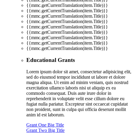
{{mmc.getCurrentTranslation(item.Title)}}
{{mmc.getCurrentTranslation(item.Title)}}
{{mmc.getCurrentTranslation(item.Title)}}
{{mmc.getCurrentTranslation(item.Title)}}
{{mmc.getCurrentTranslation(item.Title)}}
{{mmc.getCurrentTranslation(item.Title)}}
{{mmc.getCurrentTranslation(item.Title)}}
{{mmc.getCurrentTranslation(item.Title)}}
{{mmc.getCurrentTranslation(item.Title)}}
Educational Grants
Lorem ipsum dolor sit amet, consectetur adipisicing elit,
sed do eiusmod tempor incididunt ut labore et dolore
magna aliqua. Ut enim ad minim veniam, quis nostrud
exercitation ullamco laboris nisi ut aliquip ex ea
commodo consequat. Duis aute irure dolor in
reprehenderit in voluptate velit esse cillum dolore eu
fugiat nulla pariatur. Excepteur sint occaecat cupidatat
non proident, sunt in culpa qui officia deserunt mollit
anim id est laborum.
Grant One Big Title
Grant Two Big Title