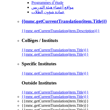
Programmes d’étude
مواقع أعضاء هيئة التدريس
عمادة شؤون الطلاب
{{mmc.getCurrentTranslation(item.Title)}}
{{mmc.getCurrentTranslation(item.Description)}}
Collèges / Instituts
{{mmc.getCurrentTranslation(item.Title)}}
{{mmc.getCurrentTranslation(item.Title)}}
Specific Institutes
{{mmc.getCurrentTranslation(item.Title)}}
Outside Institutes
{{mmc.getCurrentTranslation(item.Title)}}
{{mmc.getCurrentTranslation(item.Title)}}
{{mmc.getCurrentTranslation(item.Title)}}
{{mmc.getCurrentTranslation(item.Title)}}
{{mmc.getCurrentTranslation(item.Title)}}