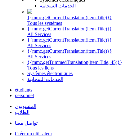
الخدمات السحابية
{{mmc.getCurrentTranslation(item.Title)}}
Tous les systèmes
{{mmc.getCurrentTranslation(item.Title)}}
All Services
{{mmc.getCurrentTranslation(item.Title)}}
All Services
{{mmc.getCurrentTranslation(item.Title)}}
All Services
{{mmc.getTrimmedTranslation(item.Title, 45)}}
Tous les liens
Systèmes électroniques
الخدمات السحابية
étudiants
personnel
المنسوبون
الطلاب
تواصل معنا
Créer un utilisateur