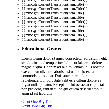
{{mmc.getCurrentTranslation(item.Title)}}
{{mmc.getCurrentTranslation(item.Title)}}
{{mmc.getCurrentTranslation(item.Title)}}
{{mmc.getCurrentTranslation(item.Title)}}
{{mmc.getCurrentTranslation(item.Title)}}
{{mmc.getCurrentTranslation(item.Title)}}
{{mmc.getCurrentTranslation(item.Title)}}
{{mmc.getCurrentTranslation(item.Title)}}
{{mmc.getCurrentTranslation(item.Title)}}
Educational Grants
Lorem ipsum dolor sit amet, consectetur adipisicing elit,
sed do eiusmod tempor incididunt ut labore et dolore
magna aliqua. Ut enim ad minim veniam, quis nostrud
exercitation ullamco laboris nisi ut aliquip ex ea
commodo consequat. Duis aute irure dolor in
reprehenderit in voluptate velit esse cillum dolore eu
fugiat nulla pariatur. Excepteur sint occaecat cupidatat
non proident, sunt in culpa qui officia deserunt mollit
anim id est laborum.
Grant One Big Title
Grant Two Big Title