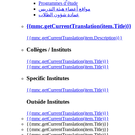
Programmes d’étude
مواقع أعضاء هيئة التدريس
عمادة شؤون الطلاب
{{mmc.getCurrentTranslation(item.Title)}}
{{mmc.getCurrentTranslation(item.Description)}}
Collèges / Instituts
{{mmc.getCurrentTranslation(item.Title)}}
{{mmc.getCurrentTranslation(item.Title)}}
Specific Institutes
{{mmc.getCurrentTranslation(item.Title)}}
Outside Institutes
{{mmc.getCurrentTranslation(item.Title)}}
{{mmc.getCurrentTranslation(item.Title)}}
{{mmc.getCurrentTranslation(item.Title)}}
{{mmc.getCurrentTranslation(item.Title)}}
{{mmc.getCurrentTranslation(item.Title)}}