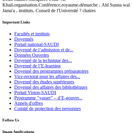
Khail،organisation،Conférence،royaume،démarche ، Ahl Sunna wal
Jama'a ، instituts، Conseil de l'Université ? chaires
Important Links
Facultés et instituts
Doyennés
Portail national-SAUDI
Doyenné de l’admission et de...
Données Ouvertes
Doyenné de la technique des...
Doyenné de l’E-learning
Doyenné des programmes préparatoires
Vice-rectorat pour les affaires des...
Doyenné des études supérieures
Doyenné des affaires des bibliothèques
Portail Vision-SAUDI
Programme "yasser" – d’E-gouver...
Appels d'offres
Comité de protection des personnes
Follow Us
Imam Applications