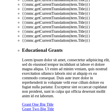
{{mmc.getCurrentTranslation(item.Title)}}
{{mmc.getCurrentTranslation(item.Title)}}
{{mmc.getCurrentTranslation(item.Title)}}
{{mmc.getCurrentTranslation(item.Title)}}
{{mmc.getCurrentTranslation(item.Title)}}
{{mmc.getCurrentTranslation(item.Title)}}
{{mmc.getCurrentTranslation(item.Title)}}
{{mmc.getCurrentTranslation(item.Title)}}
{{mmc.getCurrentTranslation(item.Title)}}
Educational Grants
Lorem ipsum dolor sit amet, consectetur adipisicing elit,
sed do eiusmod tempor incididunt ut labore et dolore
magna aliqua. Ut enim ad minim veniam, quis nostrud
exercitation ullamco laboris nisi ut aliquip ex ea
commodo consequat. Duis aute irure dolor in
reprehenderit in voluptate velit esse cillum dolore eu
fugiat nulla pariatur. Excepteur sint occaecat cupidatat
non proident, sunt in culpa qui officia deserunt mollit
anim id est laborum.
Grant One Big Title
Grant Two Big Title