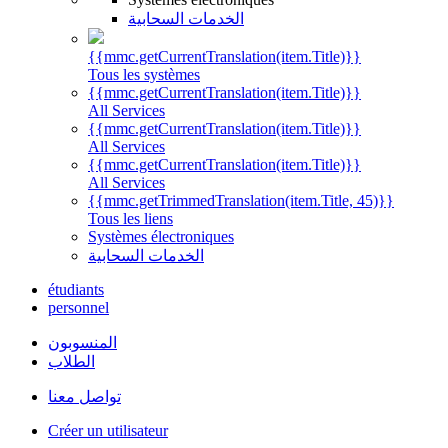
الخدمات السحابية
{{mmc.getCurrentTranslation(item.Title)}}
Tous les systèmes
{{mmc.getCurrentTranslation(item.Title)}}
All Services
{{mmc.getCurrentTranslation(item.Title)}}
All Services
{{mmc.getCurrentTranslation(item.Title)}}
All Services
{{mmc.getTrimmedTranslation(item.Title, 45)}}
Tous les liens
Systèmes électroniques
الخدمات السحابية
étudiants
personnel
المنسوبون
الطلاب
تواصل معنا
Créer un utilisateur