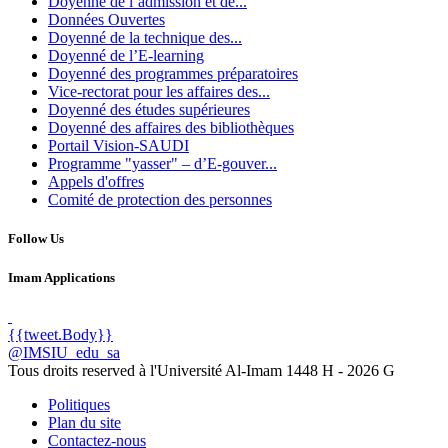
Doyenné de l’admission et de...
Données Ouvertes
Doyenné de la technique des...
Doyenné de l’E-learning
Doyenné des programmes préparatoires
Vice-rectorat pour les affaires des...
Doyenné des études supérieures
Doyenné des affaires des bibliothèques
Portail Vision-SAUDI
Programme "yasser" – d’E-gouver...
Appels d'offres
Comité de protection des personnes
Follow Us
Imam Applications
{{tweet.Body}}
@IMSIU_edu_sa
Tous droits reserved à l'Université Al-Imam
1448 H -
2026 G
Politiques
Plan du site
Contactez-nous