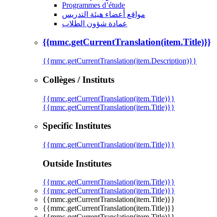
Programmes d’étude
مواقع أعضاء هيئة التدريس
عمادة شؤون الطلاب
{{mmc.getCurrentTranslation(item.Title)}}
{{mmc.getCurrentTranslation(item.Description)}}
Collèges / Instituts
{{mmc.getCurrentTranslation(item.Title)}}
{{mmc.getCurrentTranslation(item.Title)}}
Specific Institutes
{{mmc.getCurrentTranslation(item.Title)}}
Outside Institutes
{{mmc.getCurrentTranslation(item.Title)}}
{{mmc.getCurrentTranslation(item.Title)}}
{{mmc.getCurrentTranslation(item.Title)}}
{{mmc.getCurrentTranslation(item.Title)}}
{{mmc.getCurrentTranslation(item.Title)}}