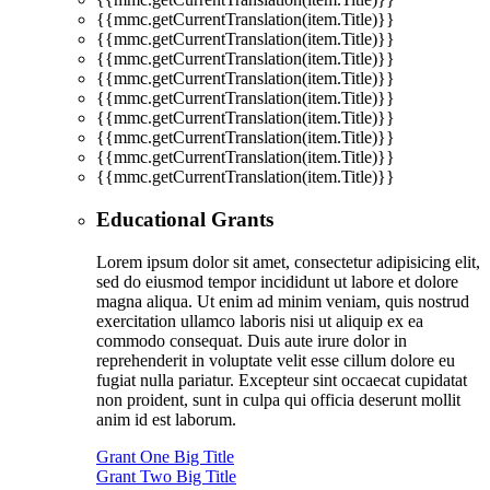
{{mmc.getCurrentTranslation(item.Title)}}
{{mmc.getCurrentTranslation(item.Title)}}
{{mmc.getCurrentTranslation(item.Title)}}
{{mmc.getCurrentTranslation(item.Title)}}
{{mmc.getCurrentTranslation(item.Title)}}
{{mmc.getCurrentTranslation(item.Title)}}
{{mmc.getCurrentTranslation(item.Title)}}
{{mmc.getCurrentTranslation(item.Title)}}
{{mmc.getCurrentTranslation(item.Title)}}
Educational Grants
Lorem ipsum dolor sit amet, consectetur adipisicing elit,
sed do eiusmod tempor incididunt ut labore et dolore
magna aliqua. Ut enim ad minim veniam, quis nostrud
exercitation ullamco laboris nisi ut aliquip ex ea
commodo consequat. Duis aute irure dolor in
reprehenderit in voluptate velit esse cillum dolore eu
fugiat nulla pariatur. Excepteur sint occaecat cupidatat
non proident, sunt in culpa qui officia deserunt mollit
anim id est laborum.
Grant One Big Title
Grant Two Big Title