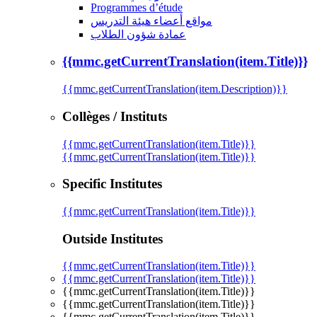
Programmes d’étude
مواقع أعضاء هيئة التدريس
عمادة شؤون الطلاب
{{mmc.getCurrentTranslation(item.Title)}}
{{mmc.getCurrentTranslation(item.Description)}}
Collèges / Instituts
{{mmc.getCurrentTranslation(item.Title)}}
{{mmc.getCurrentTranslation(item.Title)}}
Specific Institutes
{{mmc.getCurrentTranslation(item.Title)}}
Outside Institutes
{{mmc.getCurrentTranslation(item.Title)}}
{{mmc.getCurrentTranslation(item.Title)}}
{{mmc.getCurrentTranslation(item.Title)}}
{{mmc.getCurrentTranslation(item.Title)}}
{{mmc.getCurrentTranslation(item.Title)}}