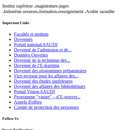
Institut supérieur ،magistrature،juges
،Indonésie،sessions،formation،enseignement ،Arabie saoudite
Important Links
Facultés et instituts
Doyennés
Portail national-SAUDI
Doyenné de l’admission et de...
Données Ouvertes
Doyenné de la technique des...
Doyenné de l’E-learning
Doyenné des programmes préparatoires
Vice-rectorat pour les affaires des...
Doyenné des études supérieures
Doyenné des affaires des bibliothèques
Portail Vision-SAUDI
Programme "yasser" – d’E-gouver...
Appels d'offres
Comité de protection des personnes
Follow Us
Imam Applications