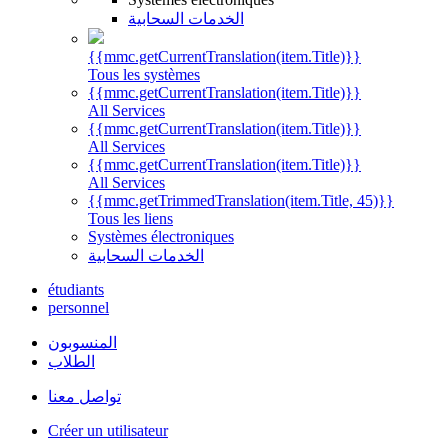
الخدمات السحابية
{{mmc.getCurrentTranslation(item.Title)}}
Tous les systèmes
{{mmc.getCurrentTranslation(item.Title)}}
All Services
{{mmc.getCurrentTranslation(item.Title)}}
All Services
{{mmc.getCurrentTranslation(item.Title)}}
All Services
{{mmc.getTrimmedTranslation(item.Title, 45)}}
Tous les liens
Systèmes électroniques
الخدمات السحابية
étudiants
personnel
المنسوبون
الطلاب
تواصل معنا
Créer un utilisateur