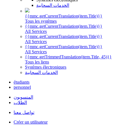
الخدمات السحابية
{{mmc.getCurrentTranslation(item.Title)}}
Tous les systèmes
{{mmc.getCurrentTranslation(item.Title)}}
All Services
{{mmc.getCurrentTranslation(item.Title)}}
All Services
{{mmc.getCurrentTranslation(item.Title)}}
All Services
{{mmc.getTrimmedTranslation(item.Title, 45)}}
Tous les liens
Systèmes électroniques
الخدمات السحابية
étudiants
personnel
المنسوبون
الطلاب
تواصل معنا
Créer un utilisateur