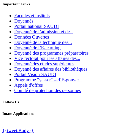
Important Links
Facultés et instituts
Doyennés
Portail national-SAUDI
Doyenné de l’admission et de...
Données Ouvertes
Doyenné de la technique des...
Doyenné de l’E-learning
Doyenné des programmes préparatoires
Vice-rectorat pour les affaires des...
Doyenné des études supérieures
Doyenné des affaires des bibliothèques
Portail Vision-SAUDI
Programme "yasser" – d’E-gouver...
Appels d'offres
Comité de protection des personnes
Follow Us
Imam Applications
{{tweet.Body}}