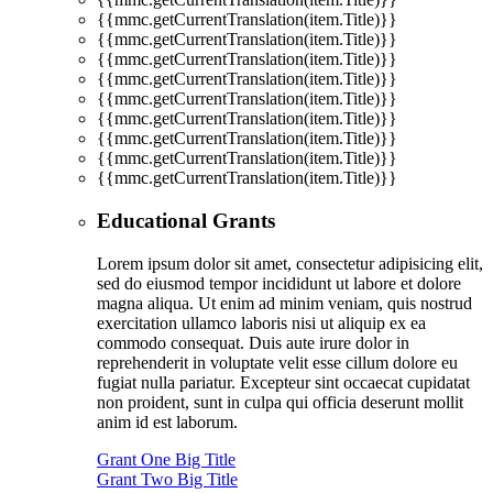
{{mmc.getCurrentTranslation(item.Title)}}
{{mmc.getCurrentTranslation(item.Title)}}
{{mmc.getCurrentTranslation(item.Title)}}
{{mmc.getCurrentTranslation(item.Title)}}
{{mmc.getCurrentTranslation(item.Title)}}
{{mmc.getCurrentTranslation(item.Title)}}
{{mmc.getCurrentTranslation(item.Title)}}
{{mmc.getCurrentTranslation(item.Title)}}
{{mmc.getCurrentTranslation(item.Title)}}
Educational Grants
Lorem ipsum dolor sit amet, consectetur adipisicing elit,
sed do eiusmod tempor incididunt ut labore et dolore
magna aliqua. Ut enim ad minim veniam, quis nostrud
exercitation ullamco laboris nisi ut aliquip ex ea
commodo consequat. Duis aute irure dolor in
reprehenderit in voluptate velit esse cillum dolore eu
fugiat nulla pariatur. Excepteur sint occaecat cupidatat
non proident, sunt in culpa qui officia deserunt mollit
anim id est laborum.
Grant One Big Title
Grant Two Big Title