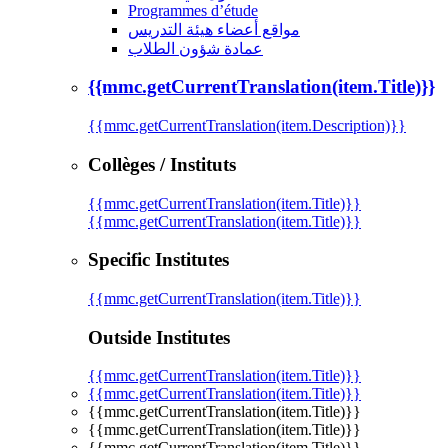
Programmes d’étude
مواقع أعضاء هيئة التدريس
عمادة شؤون الطلاب
{{mmc.getCurrentTranslation(item.Title)}}
{{mmc.getCurrentTranslation(item.Description)}}
Collèges / Instituts
{{mmc.getCurrentTranslation(item.Title)}}
{{mmc.getCurrentTranslation(item.Title)}}
Specific Institutes
{{mmc.getCurrentTranslation(item.Title)}}
Outside Institutes
{{mmc.getCurrentTranslation(item.Title)}}
{{mmc.getCurrentTranslation(item.Title)}}
{{mmc.getCurrentTranslation(item.Title)}}
{{mmc.getCurrentTranslation(item.Title)}}
{{mmc.getCurrentTranslation(item.Title)}}