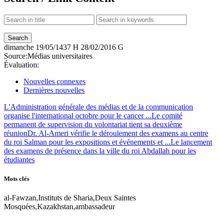
dimanche
19/05/1437 H
28/02/2016 G
Source:
Médias universitaires
Évaluation:
Nouvelles connexes
Dernières nouvelles
L'Administration générale des médias et de la communication
organise l'international octobre pour le cancer ...
Le comité
permanent de supervision du volontariat tient sa deuxième
réunion
Dr. Al-Ameri vérifie le déroulement des examens au centre
du roi Salman pour les expositions et événements et ...
Le lancement
des examens de présence dans la ville du roi Abdallah pour les
étudiantes
Mots clés
al-Fawzan,Instituts de Sharia,Deux Saintes
Mosquées,Kazakhstan,ambassadeur