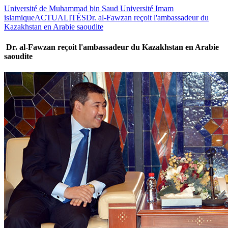
Université de Muhammad bin Saud Université Imam
islamique
ACTUALITÉS
Dr. al-Fawzan reçoit l'ambassadeur du
Kazakhstan en Arabie saoudite
Dr. al-Fawzan reçoit l'ambassadeur du Kazakhstan en Arabie
saoudite