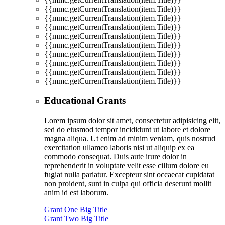
{{mmc.getCurrentTranslation(item.Title)}}
{{mmc.getCurrentTranslation(item.Title)}}
{{mmc.getCurrentTranslation(item.Title)}}
{{mmc.getCurrentTranslation(item.Title)}}
{{mmc.getCurrentTranslation(item.Title)}}
{{mmc.getCurrentTranslation(item.Title)}}
{{mmc.getCurrentTranslation(item.Title)}}
{{mmc.getCurrentTranslation(item.Title)}}
{{mmc.getCurrentTranslation(item.Title)}}
Educational Grants
Lorem ipsum dolor sit amet, consectetur adipisicing elit,
sed do eiusmod tempor incididunt ut labore et dolore
magna aliqua. Ut enim ad minim veniam, quis nostrud
exercitation ullamco laboris nisi ut aliquip ex ea
commodo consequat. Duis aute irure dolor in
reprehenderit in voluptate velit esse cillum dolore eu
fugiat nulla pariatur. Excepteur sint occaecat cupidatat
non proident, sunt in culpa qui officia deserunt mollit
anim id est laborum.
Grant One Big Title
Grant Two Big Title