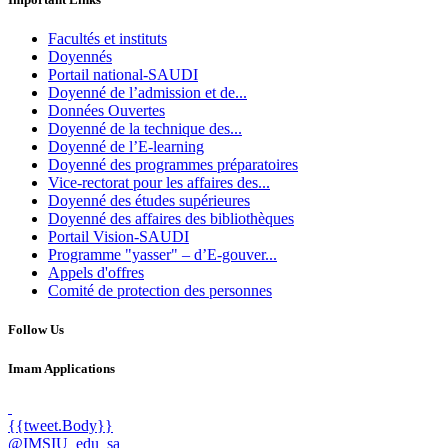
Facultés et instituts
Doyennés
Portail national-SAUDI
Doyenné de l’admission et de...
Données Ouvertes
Doyenné de la technique des...
Doyenné de l’E-learning
Doyenné des programmes préparatoires
Vice-rectorat pour les affaires des...
Doyenné des études supérieures
Doyenné des affaires des bibliothèques
Portail Vision-SAUDI
Programme "yasser" – d’E-gouver...
Appels d'offres
Comité de protection des personnes
Follow Us
Imam Applications
{{tweet.Body}}
@IMSIU_edu_sa