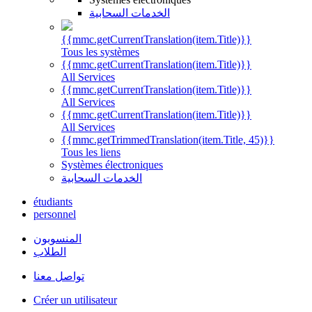
الخدمات السحابية
{{mmc.getCurrentTranslation(item.Title)}}
Tous les systèmes
{{mmc.getCurrentTranslation(item.Title)}}
All Services
{{mmc.getCurrentTranslation(item.Title)}}
All Services
{{mmc.getCurrentTranslation(item.Title)}}
All Services
{{mmc.getTrimmedTranslation(item.Title, 45)}}
Tous les liens
Systèmes électroniques
الخدمات السحابية
étudiants
personnel
المنسوبون
الطلاب
تواصل معنا
Créer un utilisateur