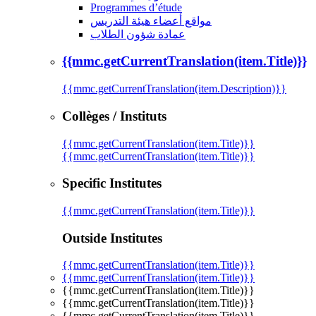
Programmes d’étude
مواقع أعضاء هيئة التدريس
عمادة شؤون الطلاب
{{mmc.getCurrentTranslation(item.Title)}}
{{mmc.getCurrentTranslation(item.Description)}}
Collèges / Instituts
{{mmc.getCurrentTranslation(item.Title)}}
{{mmc.getCurrentTranslation(item.Title)}}
Specific Institutes
{{mmc.getCurrentTranslation(item.Title)}}
Outside Institutes
{{mmc.getCurrentTranslation(item.Title)}}
{{mmc.getCurrentTranslation(item.Title)}}
{{mmc.getCurrentTranslation(item.Title)}}
{{mmc.getCurrentTranslation(item.Title)}}
{{mmc.getCurrentTranslation(item.Title)}}