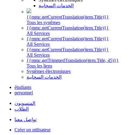
الخدمات السحابية
{{mmc.getCurrentTranslation(item.Title)}}
Tous les systèmes
{{mmc.getCurrentTranslation(item.Title)}}
All Services
{{mmc.getCurrentTranslation(item.Title)}}
All Services
{{mmc.getCurrentTranslation(item.Title)}}
All Services
{{mmc.getTrimmedTranslation(item.Title, 45)}}
Tous les liens
Systèmes électroniques
الخدمات السحابية
étudiants
personnel
المنسوبون
الطلاب
تواصل معنا
Créer un utilisateur