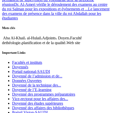
réunion
Dr. Al-Ameri vérifie le déroulement des examens au centre
du roi Salman pour les expositions et événements et ...
Le lancement
des examens de présence dans la ville du roi Abdallah pour les
étudiantes
Mots clés
Aba Al-Khail، al-Hulail،Adjoints، Doyen،Faculté
dethéologie،planification et de la qualité،Web site
Important Links
Facultés et instituts
Doyennés
Portail national-SAUDI
Doyenné de l’admission et de...
Données Ouvertes
Doyenné de la technique des...
Doyenné de l’E-learning
Doyenné des programmes préparatoires
Vice-rectorat pour les affaires des...
Doyenné des études supérieures
Doyenné des affaires des bibliothèques
Portail Vision-SAUDI