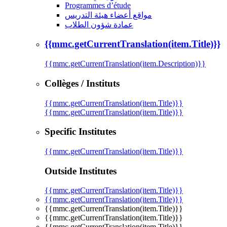
Programmes d’étude
مواقع أعضاء هيئة التدريس
عمادة شؤون الطلاب
{{mmc.getCurrentTranslation(item.Title)}}
{{mmc.getCurrentTranslation(item.Description)}}
Collèges / Instituts
{{mmc.getCurrentTranslation(item.Title)}}
{{mmc.getCurrentTranslation(item.Title)}}
Specific Institutes
{{mmc.getCurrentTranslation(item.Title)}}
Outside Institutes
{{mmc.getCurrentTranslation(item.Title)}}
{{mmc.getCurrentTranslation(item.Title)}}
{{mmc.getCurrentTranslation(item.Title)}}
{{mmc.getCurrentTranslation(item.Title)}}
{{mmc.getCurrentTranslation(item.Title)}}