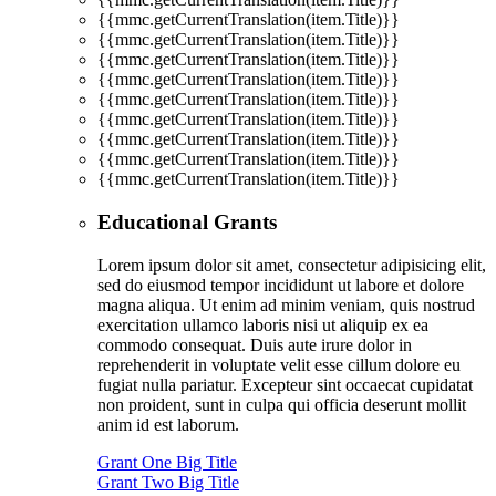
{{mmc.getCurrentTranslation(item.Title)}}
{{mmc.getCurrentTranslation(item.Title)}}
{{mmc.getCurrentTranslation(item.Title)}}
{{mmc.getCurrentTranslation(item.Title)}}
{{mmc.getCurrentTranslation(item.Title)}}
{{mmc.getCurrentTranslation(item.Title)}}
{{mmc.getCurrentTranslation(item.Title)}}
{{mmc.getCurrentTranslation(item.Title)}}
{{mmc.getCurrentTranslation(item.Title)}}
Educational Grants
Lorem ipsum dolor sit amet, consectetur adipisicing elit,
sed do eiusmod tempor incididunt ut labore et dolore
magna aliqua. Ut enim ad minim veniam, quis nostrud
exercitation ullamco laboris nisi ut aliquip ex ea
commodo consequat. Duis aute irure dolor in
reprehenderit in voluptate velit esse cillum dolore eu
fugiat nulla pariatur. Excepteur sint occaecat cupidatat
non proident, sunt in culpa qui officia deserunt mollit
anim id est laborum.
Grant One Big Title
Grant Two Big Title