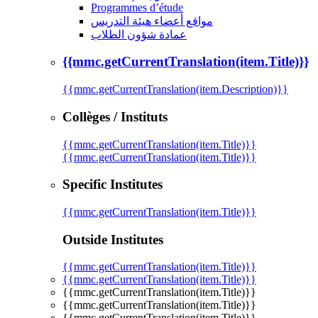
Programmes d’étude
مواقع أعضاء هيئة التدريس
عمادة شؤون الطلاب
{{mmc.getCurrentTranslation(item.Title)}}
{{mmc.getCurrentTranslation(item.Description)}}
Collèges / Instituts
{{mmc.getCurrentTranslation(item.Title)}}
{{mmc.getCurrentTranslation(item.Title)}}
Specific Institutes
{{mmc.getCurrentTranslation(item.Title)}}
Outside Institutes
{{mmc.getCurrentTranslation(item.Title)}}
{{mmc.getCurrentTranslation(item.Title)}}
{{mmc.getCurrentTranslation(item.Title)}}
{{mmc.getCurrentTranslation(item.Title)}}
{{mmc.getCurrentTranslation(item.Title)}}