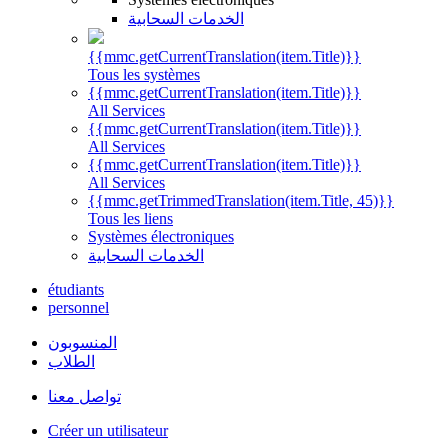
الخدمات السحابية
{{mmc.getCurrentTranslation(item.Title)}}
Tous les systèmes
{{mmc.getCurrentTranslation(item.Title)}}
All Services
{{mmc.getCurrentTranslation(item.Title)}}
All Services
{{mmc.getCurrentTranslation(item.Title)}}
All Services
{{mmc.getTrimmedTranslation(item.Title, 45)}}
Tous les liens
Systèmes électroniques
الخدمات السحابية
étudiants
personnel
المنسوبون
الطلاب
تواصل معنا
Créer un utilisateur