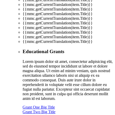
{{mmc.getCurrentTranslation(item.Title)}}
{{mmc.getCurrentTranslation(item.Title)}}
{{mmc.getCurrentTranslation(item.Title)}}
{{mmc.getCurrentTranslation(item.Title)}}
{{mmc.getCurrentTranslation(item.Title)}}
{{mmc.getCurrentTranslation(item.Title)}}
{{mmc.getCurrentTranslation(item.Title)}}
{{mmc.getCurrentTranslation(item.Title)}}
{{mmc.getCurrentTranslation(item.Title)}}
Educational Grants
Lorem ipsum dolor sit amet, consectetur adipisicing elit,
sed do eiusmod tempor incididunt ut labore et dolore
magna aliqua. Ut enim ad minim veniam, quis nostrud
exercitation ullamco laboris nisi ut aliquip ex ea
commodo consequat. Duis aute irure dolor in
reprehenderit in voluptate velit esse cillum dolore eu
fugiat nulla pariatur. Excepteur sint occaecat cupidatat
non proident, sunt in culpa qui officia deserunt mollit
anim id est laborum.
Grant One Big Title
Grant Two Big Title