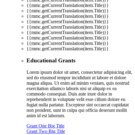
{{mmc.getCurrentTranslation(item.Title)}}
{{mmc.getCurrentTranslation(item.Title)}}
{{mmc.getCurrentTranslation(item.Title)}}
{{mmc.getCurrentTranslation(item.Title)}}
{{mmc.getCurrentTranslation(item.Title)}}
{{mmc.getCurrentTranslation(item.Title)}}
{{mmc.getCurrentTranslation(item.Title)}}
{{mmc.getCurrentTranslation(item.Title)}}
{{mmc.getCurrentTranslation(item.Title)}}
Educational Grants
Lorem ipsum dolor sit amet, consectetur adipisicing elit,
sed do eiusmod tempor incididunt ut labore et dolore
magna aliqua. Ut enim ad minim veniam, quis nostrud
exercitation ullamco laboris nisi ut aliquip ex ea
commodo consequat. Duis aute irure dolor in
reprehenderit in voluptate velit esse cillum dolore eu
fugiat nulla pariatur. Excepteur sint occaecat cupidatat
non proident, sunt in culpa qui officia deserunt mollit
anim id est laborum.
Grant One Big Title
Grant Two Big Title