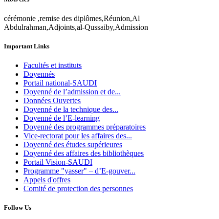
cérémonie ,remise des diplômes,Réunion,Al
Abdulrahman,Adjoints,al-Qussaiby,Admission
Important Links
Facultés et instituts
Doyennés
Portail national-SAUDI
Doyenné de l’admission et de...
Données Ouvertes
Doyenné de la technique des...
Doyenné de l’E-learning
Doyenné des programmes préparatoires
Vice-rectorat pour les affaires des...
Doyenné des études supérieures
Doyenné des affaires des bibliothèques
Portail Vision-SAUDI
Programme "yasser" – d’E-gouver...
Appels d'offres
Comité de protection des personnes
Follow Us