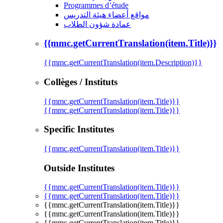
Programmes d’étude
مواقع أعضاء هيئة التدريس
عمادة شؤون الطلاب
{{mmc.getCurrentTranslation(item.Title)}}
{{mmc.getCurrentTranslation(item.Description)}}
Collèges / Instituts
{{mmc.getCurrentTranslation(item.Title)}}
{{mmc.getCurrentTranslation(item.Title)}}
Specific Institutes
{{mmc.getCurrentTranslation(item.Title)}}
Outside Institutes
{{mmc.getCurrentTranslation(item.Title)}}
{{mmc.getCurrentTranslation(item.Title)}}
{{mmc.getCurrentTranslation(item.Title)}}
{{mmc.getCurrentTranslation(item.Title)}}
{{mmc.getCurrentTranslation(item.Title)}}