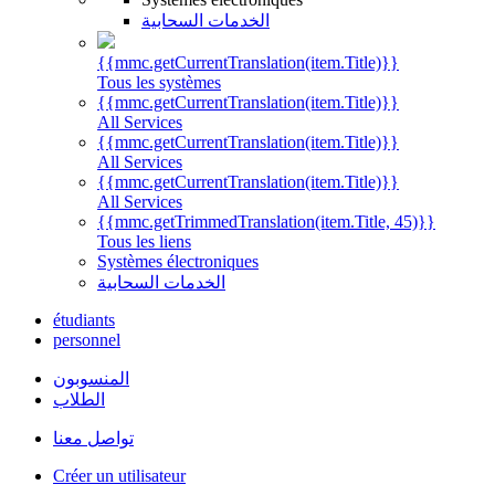
الخدمات السحابية
{{mmc.getCurrentTranslation(item.Title)}}
Tous les systèmes
{{mmc.getCurrentTranslation(item.Title)}}
All Services
{{mmc.getCurrentTranslation(item.Title)}}
All Services
{{mmc.getCurrentTranslation(item.Title)}}
All Services
{{mmc.getTrimmedTranslation(item.Title, 45)}}
Tous les liens
Systèmes électroniques
الخدمات السحابية
étudiants
personnel
المنسوبون
الطلاب
تواصل معنا
Créer un utilisateur