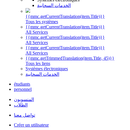
الخدمات السحابية
{{mmc.getCurrentTranslation(item.Title)}}
Tous les systèmes
{{mmc.getCurrentTranslation(item.Title)}}
All Services
{{mmc.getCurrentTranslation(item.Title)}}
All Services
{{mmc.getCurrentTranslation(item.Title)}}
All Services
{{mmc.getTrimmedTranslation(item.Title, 45)}}
Tous les liens
Systèmes électroniques
الخدمات السحابية
étudiants
personnel
المنسوبون
الطلاب
تواصل معنا
Créer un utilisateur