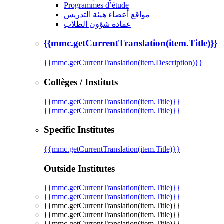
Programmes d’étude
مواقع أعضاء هيئة التدريس
عمادة شؤون الطلاب
{{mmc.getCurrentTranslation(item.Title)}}
{{mmc.getCurrentTranslation(item.Description)}}
Collèges / Instituts
{{mmc.getCurrentTranslation(item.Title)}}
{{mmc.getCurrentTranslation(item.Title)}}
Specific Institutes
{{mmc.getCurrentTranslation(item.Title)}}
Outside Institutes
{{mmc.getCurrentTranslation(item.Title)}}
{{mmc.getCurrentTranslation(item.Title)}}
{{mmc.getCurrentTranslation(item.Title)}}
{{mmc.getCurrentTranslation(item.Title)}}
{{mmc.getCurrentTranslation(item.Title)}}