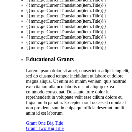
{{mmc.getCurrentTranslation(item.Title)}}
{{mmc.getCurrentTranslation(item.Title)}}
{{mmc.getCurrentTranslation(item.Title)}}
{{mmc.getCurrentTranslation(item.Title)}}
{{mmc.getCurrentTranslation(item.Title)}}
{{mmc.getCurrentTranslation(item.Title)}}
{{mmc.getCurrentTranslation(item.Title)}}
{{mmc.getCurrentTranslation(item.Title)}}
{{mmc.getCurrentTranslation(item.Title)}}
Educational Grants
Lorem ipsum dolor sit amet, consectetur adipisicing elit,
sed do eiusmod tempor incididunt ut labore et dolore
magna aliqua. Ut enim ad minim veniam, quis nostrud
exercitation ullamco laboris nisi ut aliquip ex ea
commodo consequat. Duis aute irure dolor in
reprehenderit in voluptate velit esse cillum dolore eu
fugiat nulla pariatur. Excepteur sint occaecat cupidatat
non proident, sunt in culpa qui officia deserunt mollit
anim id est laborum.
Grant One Big Title
Grant Two Big Title