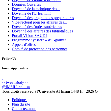
Données Ouvertes
Doyenné de la technique des...
Doyenné de l’E-learning
Doyenné des programmes préparatoires
Vice-rectorat pour les affaires des...
Doyenné des études supérieures
Doyenné des affaires des bibliothèques
Portail Vision-SAUDI
Programme "yasser" – d’E-gouver...
Appels d'offres
Comité de protection des personnes
Follow Us
Imam Applications
{{tweet.Body}}
@IMSIU_edu_sa
Tous droits reserved à l'Université Al-Imam
1448 H -
2026 G
Politiques
Plan du site
Contactez-nous