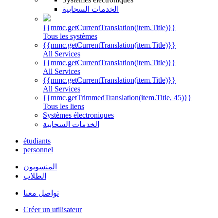
الخدمات السحابية
{{mmc.getCurrentTranslation(item.Title)}}
Tous les systèmes
{{mmc.getCurrentTranslation(item.Title)}}
All Services
{{mmc.getCurrentTranslation(item.Title)}}
All Services
{{mmc.getCurrentTranslation(item.Title)}}
All Services
{{mmc.getTrimmedTranslation(item.Title, 45)}}
Tous les liens
Systèmes électroniques
الخدمات السحابية
étudiants
personnel
المنسوبون
الطلاب
تواصل معنا
Créer un utilisateur