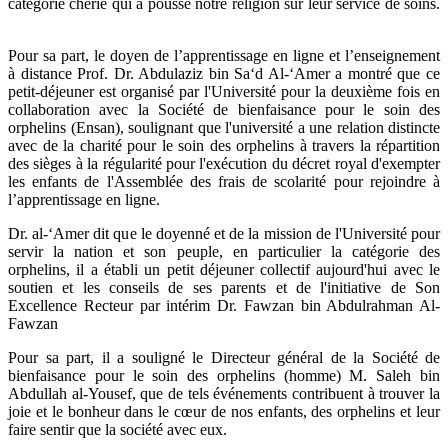
catégorie chérie qui a poussé notre religion sur leur service de soins.
Pour sa part, le doyen de l’apprentissage en ligne et l’enseignement
à distance Prof. Dr. Abdulaziz bin Sa‘d Al-‘Amer a montré que ce
petit-déjeuner est organisé par l'Université pour la deuxième fois en
collaboration avec la Société de bienfaisance pour le soin des
orphelins (Ensan), soulignant que l'université a une relation distincte
avec de la charité pour le soin des orphelins à travers la répartition
des sièges à la régularité pour l'exécution du décret royal d'exempter
les enfants de l'Assemblée des frais de scolarité pour rejoindre à
l’apprentissage en ligne.
Dr. al-‘Amer dit que le doyenné et de la mission de l'Université pour
servir la nation et son peuple, en particulier la catégorie des
orphelins, il a établi un petit déjeuner collectif aujourd'hui avec le
soutien et les conseils de ses parents et de l'initiative de Son
Excellence Recteur par intérim Dr. Fawzan bin Abdulrahman Al-
Fawzan
Pour sa part, il a souligné le Directeur général de la Société de
bienfaisance pour le soin des orphelins (homme) M. Saleh bin
Abdullah al-Yousef, que de tels événements contribuent à trouver la
joie et le bonheur dans le cœur de nos enfants, des orphelins et leur
faire sentir que la société avec eux.