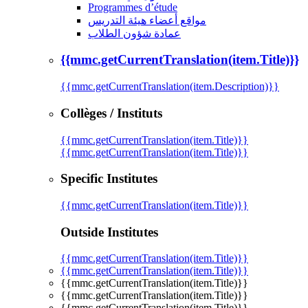
Programmes d’étude
مواقع أعضاء هيئة التدريس
عمادة شؤون الطلاب
{{mmc.getCurrentTranslation(item.Title)}}
{{mmc.getCurrentTranslation(item.Description)}}
Collèges / Instituts
{{mmc.getCurrentTranslation(item.Title)}}
{{mmc.getCurrentTranslation(item.Title)}}
Specific Institutes
{{mmc.getCurrentTranslation(item.Title)}}
Outside Institutes
{{mmc.getCurrentTranslation(item.Title)}}
{{mmc.getCurrentTranslation(item.Title)}}
{{mmc.getCurrentTranslation(item.Title)}}
{{mmc.getCurrentTranslation(item.Title)}}
{{mmc.getCurrentTranslation(item.Title)}}