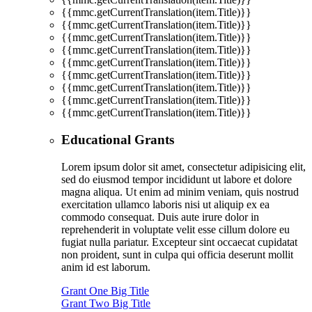
{{mmc.getCurrentTranslation(item.Title)}}
{{mmc.getCurrentTranslation(item.Title)}}
{{mmc.getCurrentTranslation(item.Title)}}
{{mmc.getCurrentTranslation(item.Title)}}
{{mmc.getCurrentTranslation(item.Title)}}
{{mmc.getCurrentTranslation(item.Title)}}
{{mmc.getCurrentTranslation(item.Title)}}
{{mmc.getCurrentTranslation(item.Title)}}
{{mmc.getCurrentTranslation(item.Title)}}
Educational Grants
Lorem ipsum dolor sit amet, consectetur adipisicing elit,
sed do eiusmod tempor incididunt ut labore et dolore
magna aliqua. Ut enim ad minim veniam, quis nostrud
exercitation ullamco laboris nisi ut aliquip ex ea
commodo consequat. Duis aute irure dolor in
reprehenderit in voluptate velit esse cillum dolore eu
fugiat nulla pariatur. Excepteur sint occaecat cupidatat
non proident, sunt in culpa qui officia deserunt mollit
anim id est laborum.
Grant One Big Title
Grant Two Big Title