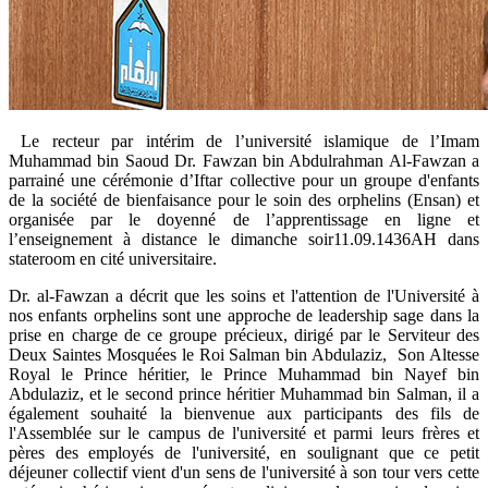
​ Le recteur par intérim de l’université islamique de l’Imam
Muhammad bin Saoud Dr. Fawzan bin Abdulrahman Al-Fawzan a
parrainé une cérémonie d’Iftar collective pour un groupe d'enfants
de la société de bienfaisance pour le soin des orphelins (Ensan) et
organisée par le doyenné de l’apprentissage en ligne et
l’enseignement à distance le dimanche soir11.09.1436AH dans
stateroom en cité universitaire.
Dr. al-Fawzan a décrit que les soins et l'attention de l'Université à
nos enfants orphelins sont une approche de leadership sage dans la
prise en charge de ce groupe précieux, dirigé par le Serviteur des
Deux Saintes Mosquées le Roi Salman bin Abdulaziz, Son Altesse
Royal le Prince héritier, le Prince Muhammad bin Nayef bin
Abdulaziz, et le second prince héritier Muhammad bin Salman, il a
également souhaité la bienvenue aux participants des fils de
l'Assemblée sur le campus de l'université et parmi leurs frères et
pères des employés de l'université, en soulignant que ce petit
déjeuner collectif vient d'un sens de l'université à son tour vers cette