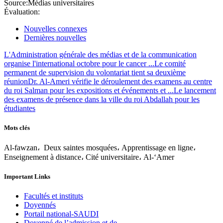
Source:
Médias universitaires
Évaluation:
Nouvelles connexes
Dernières nouvelles
L'Administration générale des médias et de la communication
organise l'international octobre pour le cancer ...
Le comité
permanent de supervision du volontariat tient sa deuxième
réunion
Dr. Al-Ameri vérifie le déroulement des examens au centre
du roi Salman pour les expositions et événements et ...
Le lancement
des examens de présence dans la ville du roi Abdallah pour les
étudiantes
Mots clés
Al-fawzan، Deux saintes mosquées، Apprentissage en ligne،
Enseignement à distance، Cité universitaire، Al-‘Amer
Important Links
Facultés et instituts
Doyennés
Portail national-SAUDI
Doyenné de l’admission et de...