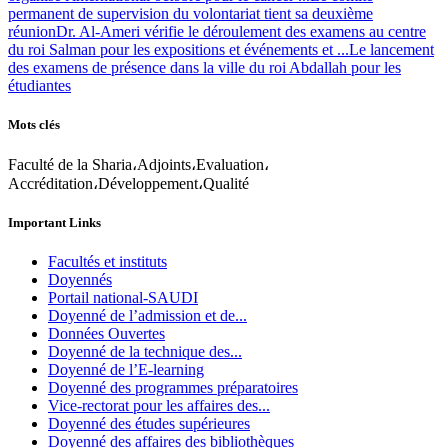
permanent de supervision du volontariat tient sa deuxième
réunion
Dr. Al-Ameri vérifie le déroulement des examens au centre
du roi Salman pour les expositions et événements et ...
Le lancement
des examens de présence dans la ville du roi Abdallah pour les
étudiantes
Mots clés
Faculté de la Sharia،Adjoints،Evaluation،
Accréditation،Développement،Qualité
Important Links
Facultés et instituts
Doyennés
Portail national-SAUDI
Doyenné de l’admission et de...
Données Ouvertes
Doyenné de la technique des...
Doyenné de l’E-learning
Doyenné des programmes préparatoires
Vice-rectorat pour les affaires des...
Doyenné des études supérieures
Doyenné des affaires des bibliothèques