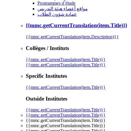
Programmes d’étude
مواقع أعضاء هيئة التدريس
عمادة شؤون الطلاب
{{mmc.getCurrentTranslation(item.Title)}}
{{mmc.getCurrentTranslation(item.Description)}}
Collèges / Instituts
{{mmc.getCurrentTranslation(item.Title)}}
{{mmc.getCurrentTranslation(item.Title)}}
Specific Institutes
{{mmc.getCurrentTranslation(item.Title)}}
Outside Institutes
{{mmc.getCurrentTranslation(item.Title)}}
{{mmc.getCurrentTranslation(item.Title)}}
{{mmc.getCurrentTranslation(item.Title)}}
{{mmc.getCurrentTranslation(item.Title)}}
{{mmc.getCurrentTranslation(item.Title)}}