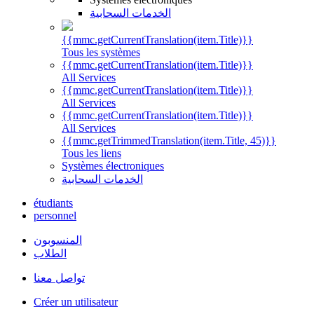
الخدمات السحابية
{{mmc.getCurrentTranslation(item.Title)}}
Tous les systèmes
{{mmc.getCurrentTranslation(item.Title)}}
All Services
{{mmc.getCurrentTranslation(item.Title)}}
All Services
{{mmc.getCurrentTranslation(item.Title)}}
All Services
{{mmc.getTrimmedTranslation(item.Title, 45)}}
Tous les liens
Systèmes électroniques
الخدمات السحابية
étudiants
personnel
المنسوبون
الطلاب
تواصل معنا
Créer un utilisateur