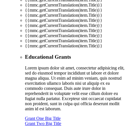
{{mmc.getCurrentTranslation(item.Title)}}
{{mmc.getCurrentTranslation(item.Title)}}
{{mmc.getCurrentTranslation(item.Title)}}
{{mmc.getCurrentTranslation(item.Title)}}
{{mmc.getCurrentTranslation(item.Title)}}
{{mmc.getCurrentTranslation(item.Title)}}
{{mmc.getCurrentTranslation(item.Title)}}
{{mmc.getCurrentTranslation(item.Title)}}
{{mmc.getCurrentTranslation(item.Title)}}
Educational Grants
Lorem ipsum dolor sit amet, consectetur adipisicing elit,
sed do eiusmod tempor incididunt ut labore et dolore
magna aliqua. Ut enim ad minim veniam, quis nostrud
exercitation ullamco laboris nisi ut aliquip ex ea
commodo consequat. Duis aute irure dolor in
reprehenderit in voluptate velit esse cillum dolore eu
fugiat nulla pariatur. Excepteur sint occaecat cupidatat
non proident, sunt in culpa qui officia deserunt mollit
anim id est laborum.
Grant One Big Title
Grant Two Big Title