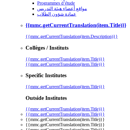
Programmes d’étude
مواقع أعضاء هيئة التدريس
عمادة شؤون الطلاب
{{mmc.getCurrentTranslation(item.Title)}}
{{mmc.getCurrentTranslation(item.Description)}}
Collèges / Instituts
{{mmc.getCurrentTranslation(item.Title)}}
{{mmc.getCurrentTranslation(item.Title)}}
Specific Institutes
{{mmc.getCurrentTranslation(item.Title)}}
Outside Institutes
{{mmc.getCurrentTranslation(item.Title)}}
{{mmc.getCurrentTranslation(item.Title)}}
{{mmc.getCurrentTranslation(item.Title)}}
{{mmc.getCurrentTranslation(item.Title)}}
{{mmc.getCurrentTranslation(item.Title)}}