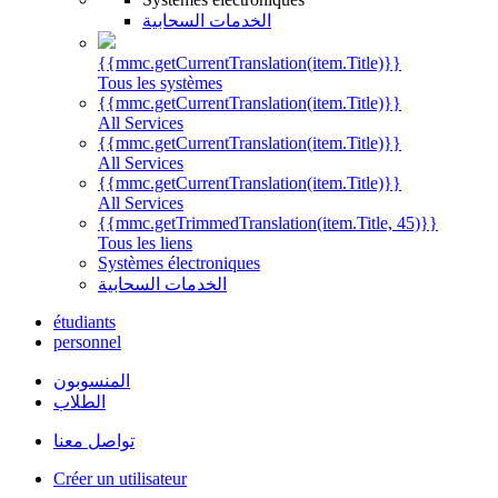
الخدمات السحابية
{{mmc.getCurrentTranslation(item.Title)}}
Tous les systèmes
{{mmc.getCurrentTranslation(item.Title)}}
All Services
{{mmc.getCurrentTranslation(item.Title)}}
All Services
{{mmc.getCurrentTranslation(item.Title)}}
All Services
{{mmc.getTrimmedTranslation(item.Title, 45)}}
Tous les liens
Systèmes électroniques
الخدمات السحابية
étudiants
personnel
المنسوبون
الطلاب
تواصل معنا
Créer un utilisateur