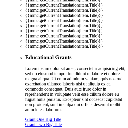
{{mmc.getCurrentTranslation(item.Title)}}
{{mmc.getCurrentTranslation(item.Title)}}
{{mmc.getCurrentTranslation(item.Title)}}
{{mmc.getCurrentTranslation(item.Title)}}
{{mmc.getCurrentTranslation(item.Title)}}
{{mmc.getCurrentTranslation(item.Title)}}
{{mmc.getCurrentTranslation(item.Title)}}
{{mmc.getCurrentTranslation(item.Title)}}
{{mmc.getCurrentTranslation(item.Title)}}
Educational Grants
Lorem ipsum dolor sit amet, consectetur adipisicing elit,
sed do eiusmod tempor incididunt ut labore et dolore
magna aliqua. Ut enim ad minim veniam, quis nostrud
exercitation ullamco laboris nisi ut aliquip ex ea
commodo consequat. Duis aute irure dolor in
reprehenderit in voluptate velit esse cillum dolore eu
fugiat nulla pariatur. Excepteur sint occaecat cupidatat
non proident, sunt in culpa qui officia deserunt mollit
anim id est laborum.
Grant One Big Title
Grant Two Big Title