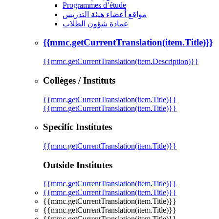
Programmes d’étude
مواقع أعضاء هيئة التدريس
عمادة شؤون الطلاب
{{mmc.getCurrentTranslation(item.Title)}}
{{mmc.getCurrentTranslation(item.Description)}}
Collèges / Instituts
{{mmc.getCurrentTranslation(item.Title)}}
{{mmc.getCurrentTranslation(item.Title)}}
Specific Institutes
{{mmc.getCurrentTranslation(item.Title)}}
Outside Institutes
{{mmc.getCurrentTranslation(item.Title)}}
{{mmc.getCurrentTranslation(item.Title)}}
{{mmc.getCurrentTranslation(item.Title)}}
{{mmc.getCurrentTranslation(item.Title)}}
{{mmc.getCurrentTranslation(item.Title)}}