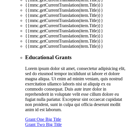
{{mmc.getCurrentTranslation(item.Title)}}
{{mmc.getCurrentTranslation(item.Title)}}
{{mmc.getCurrentTranslation(item.Title)}}
{{mmc.getCurrentTranslation(item.Title)}}
{{mmc.getCurrentTranslation(item.Title)}}
{{mmc.getCurrentTranslation(item.Title)}}
{{mmc.getCurrentTranslation(item.Title)}}
{{mmc.getCurrentTranslation(item.Title)}}
{{mmc.getCurrentTranslation(item.Title)}}
Educational Grants
Lorem ipsum dolor sit amet, consectetur adipisicing elit,
sed do eiusmod tempor incididunt ut labore et dolore
magna aliqua. Ut enim ad minim veniam, quis nostrud
exercitation ullamco laboris nisi ut aliquip ex ea
commodo consequat. Duis aute irure dolor in
reprehenderit in voluptate velit esse cillum dolore eu
fugiat nulla pariatur. Excepteur sint occaecat cupidatat
non proident, sunt in culpa qui officia deserunt mollit
anim id est laborum.
Grant One Big Title
Grant Two Big Title