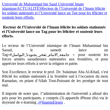
Université de Muhammad bin Saud Université Imam
islamique
ACTUALITÉS
Recteur de l’Université de l’Imam félicite
les soldats stationnés et l’Université lance un Tag pour les féliciter et
soutenir leurs efforts.
Recteur de l’Université de l’Imam félicite les soldats stationnés
et l’Université lance un Tag pour les féliciter et soutenir leurs
efforts.
Le recteur de l’Université islamique de l’Imam Muhammad bin
Saoud, le samedi lance un
Tag«#جامعة_الامام_تفخر_بجنودنا_البواسل » pour soutenir les
forces armées saoudiennes stationnées aux frontières, et pour
apprécier leurs efforts à servir la religion et patrie.
Son Excellence, le recteur le prof. Dr. Sulaiman Aba Al-Khail, s’est
félicité les soldats stationnés à la frontière sud à l’occasion du mois
Ramadan, en priant d’Allah Tout-Puissant de les protéger de tout
mal.
Il importe de noter que, l’'administration de l'université a alloué des
prix pour les participants, y compris (3) appareils iPhone (6s) via le
doyenné de e-learning
.@ImamuElearn
.