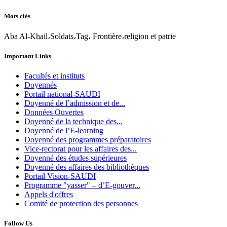
Mots clés
Aba Al-Khail،Soldats،Tag، Frontière،religion et patrie
Important Links
Facultés et instituts
Doyennés
Portail national-SAUDI
Doyenné de l’admission et de...
Données Ouvertes
Doyenné de la technique des...
Doyenné de l’E-learning
Doyenné des programmes préparatoires
Vice-rectorat pour les affaires des...
Doyenné des études supérieures
Doyenné des affaires des bibliothèques
Portail Vision-SAUDI
Programme "yasser" – d’E-gouver...
Appels d'offres
Comité de protection des personnes
Follow Us