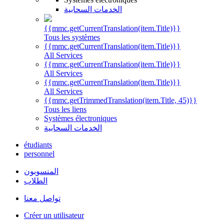
الخدمات السحابية
{{mmc.getCurrentTranslation(item.Title)}}
Tous les systèmes
{{mmc.getCurrentTranslation(item.Title)}}
All Services
{{mmc.getCurrentTranslation(item.Title)}}
All Services
{{mmc.getCurrentTranslation(item.Title)}}
All Services
{{mmc.getTrimmedTranslation(item.Title, 45)}}
Tous les liens
Systèmes électroniques
الخدمات السحابية
étudiants
personnel
المنسوبون
الطلاب
تواصل معنا
Créer un utilisateur