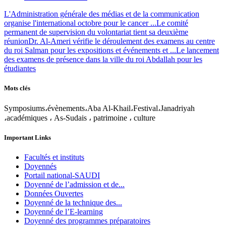
L'Administration générale des médias et de la communication
organise l'international octobre pour le cancer ...
Le comité
permanent de supervision du volontariat tient sa deuxième
réunion
Dr. Al-Ameri vérifie le déroulement des examens au centre
du roi Salman pour les expositions et événements et ...
Le lancement
des examens de présence dans la ville du roi Abdallah pour les
étudiantes
Mots clés
Symposiums،évènements،Aba Al-Khail،Festival،Janadriyah
،académiques ، As-Sudais ، patrimoine ، culture
Important Links
Facultés et instituts
Doyennés
Portail national-SAUDI
Doyenné de l’admission et de...
Données Ouvertes
Doyenné de la technique des...
Doyenné de l’E-learning
Doyenné des programmes préparatoires