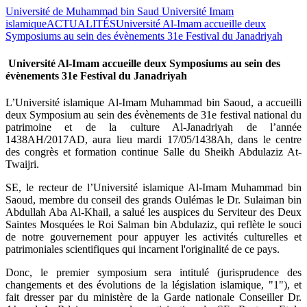
Université de Muhammad bin Saud Université Imam
islamique
ACTUALITÉS
Université Al-Imam accueille deux
Symposiums au sein des évènements 31e Festival du Janadriyah
Université Al-Imam accueille deux Symposiums au sein des
évènements 31e Festival du Janadriyah
L’Université islamique Al-Imam Muhammad bin Saoud, a accueilli
deux Symposium au sein des évènements de 31e festival national du
patrimoine et de la culture Al-Janadriyah de l’année
1438AH/2017AD, aura lieu mardi 17/05/1438Ah, dans le centre
des congrès et formation continue Salle du Sheikh Abdulaziz At-
Twaijri.
SE, le recteur de l’Université islamique Al-Imam Muhammad bin
Saoud, membre du conseil des grands Oulémas le Dr. Sulaiman bin
Abdullah Aba Al-Khail, a salué les auspices du Serviteur des Deux
Saintes Mosquées le Roi Salman bin Abdulaziz, qui reflète le souci
de notre gouvernement pour appuyer les activités culturelles et
patrimoniales scientifiques qui incarnent l'originalité de ce pays.
Donc, le premier symposium sera intitulé (jurisprudence des
changements et des évolutions de la législation islamique, "1"), et
fait dresser par du ministère de la Garde nationale Conseiller Dr.