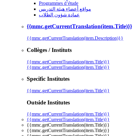
Programmes d’étude
مواقع أعضاء هيئة التدريس
عمادة شؤون الطلاب
{{mmc.getCurrentTranslation(item.Title)}}
{{mmc.getCurrentTranslation(item.Description)}}
Collèges / Instituts
{{mmc.getCurrentTranslation(item.Title)}}
{{mmc.getCurrentTranslation(item.Title)}}
Specific Institutes
{{mmc.getCurrentTranslation(item.Title)}}
Outside Institutes
{{mmc.getCurrentTranslation(item.Title)}}
{{mmc.getCurrentTranslation(item.Title)}}
{{mmc.getCurrentTranslation(item.Title)}}
{{mmc.getCurrentTranslation(item.Title)}}
{{mmc.getCurrentTranslation(item.Title)}}