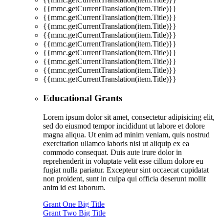
{{mmc.getCurrentTranslation(item.Title)}}
{{mmc.getCurrentTranslation(item.Title)}}
{{mmc.getCurrentTranslation(item.Title)}}
{{mmc.getCurrentTranslation(item.Title)}}
{{mmc.getCurrentTranslation(item.Title)}}
{{mmc.getCurrentTranslation(item.Title)}}
{{mmc.getCurrentTranslation(item.Title)}}
{{mmc.getCurrentTranslation(item.Title)}}
{{mmc.getCurrentTranslation(item.Title)}}
Educational Grants
Lorem ipsum dolor sit amet, consectetur adipisicing elit,
sed do eiusmod tempor incididunt ut labore et dolore
magna aliqua. Ut enim ad minim veniam, quis nostrud
exercitation ullamco laboris nisi ut aliquip ex ea
commodo consequat. Duis aute irure dolor in
reprehenderit in voluptate velit esse cillum dolore eu
fugiat nulla pariatur. Excepteur sint occaecat cupidatat
non proident, sunt in culpa qui officia deserunt mollit
anim id est laborum.
Grant One Big Title
Grant Two Big Title