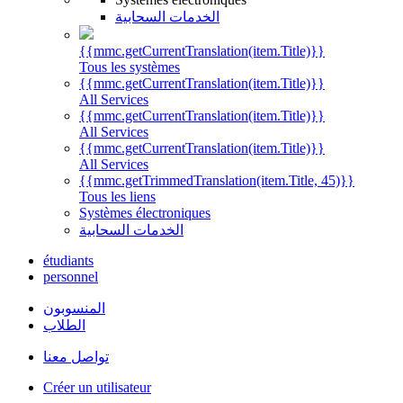
الخدمات السحابية
{{mmc.getCurrentTranslation(item.Title)}}
Tous les systèmes
{{mmc.getCurrentTranslation(item.Title)}}
All Services
{{mmc.getCurrentTranslation(item.Title)}}
All Services
{{mmc.getCurrentTranslation(item.Title)}}
All Services
{{mmc.getTrimmedTranslation(item.Title, 45)}}
Tous les liens
Systèmes électroniques
الخدمات السحابية
étudiants
personnel
المنسوبون
الطلاب
تواصل معنا
Créer un utilisateur