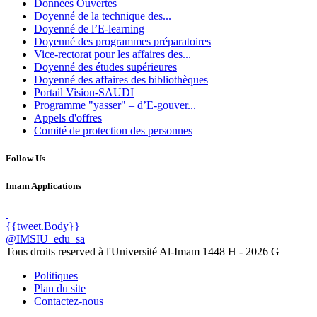
Données Ouvertes
Doyenné de la technique des...
Doyenné de l’E-learning
Doyenné des programmes préparatoires
Vice-rectorat pour les affaires des...
Doyenné des études supérieures
Doyenné des affaires des bibliothèques
Portail Vision-SAUDI
Programme "yasser" – d’E-gouver...
Appels d'offres
Comité de protection des personnes
Follow Us
Imam Applications
{{tweet.Body}}
@IMSIU_edu_sa
Tous droits reserved à l'Université Al-Imam
1448 H -
2026 G
Politiques
Plan du site
Contactez-nous