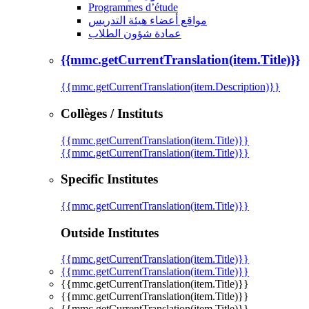
Programmes d’étude
مواقع أعضاء هيئة التدريس
عمادة شؤون الطلاب
{{mmc.getCurrentTranslation(item.Title)}}
{{mmc.getCurrentTranslation(item.Description)}}
Collèges / Instituts
{{mmc.getCurrentTranslation(item.Title)}}
{{mmc.getCurrentTranslation(item.Title)}}
Specific Institutes
{{mmc.getCurrentTranslation(item.Title)}}
Outside Institutes
{{mmc.getCurrentTranslation(item.Title)}}
{{mmc.getCurrentTranslation(item.Title)}}
{{mmc.getCurrentTranslation(item.Title)}}
{{mmc.getCurrentTranslation(item.Title)}}
{{mmc.getCurrentTranslation(item.Title)}}