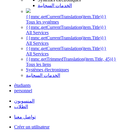
الخدمات السحابية
{{mmc.getCurrentTranslation(item.Title)}}
Tous les systèmes
{{mmc.getCurrentTranslation(item.Title)}}
All Services
{{mmc.getCurrentTranslation(item.Title)}}
All Services
{{mmc.getCurrentTranslation(item.Title)}}
All Services
{{mmc.getTrimmedTranslation(item.Title, 45)}}
Tous les liens
Systèmes électroniques
الخدمات السحابية
étudiants
personnel
المنسوبون
الطلاب
تواصل معنا
Créer un utilisateur