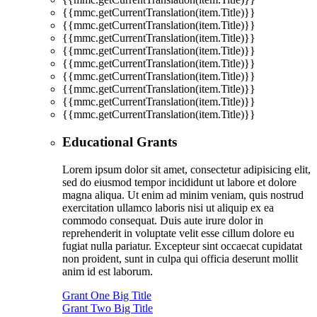
{{mmc.getCurrentTranslation(item.Title)}}
{{mmc.getCurrentTranslation(item.Title)}}
{{mmc.getCurrentTranslation(item.Title)}}
{{mmc.getCurrentTranslation(item.Title)}}
{{mmc.getCurrentTranslation(item.Title)}}
{{mmc.getCurrentTranslation(item.Title)}}
{{mmc.getCurrentTranslation(item.Title)}}
{{mmc.getCurrentTranslation(item.Title)}}
{{mmc.getCurrentTranslation(item.Title)}}
Educational Grants
Lorem ipsum dolor sit amet, consectetur adipisicing elit,
sed do eiusmod tempor incididunt ut labore et dolore
magna aliqua. Ut enim ad minim veniam, quis nostrud
exercitation ullamco laboris nisi ut aliquip ex ea
commodo consequat. Duis aute irure dolor in
reprehenderit in voluptate velit esse cillum dolore eu
fugiat nulla pariatur. Excepteur sint occaecat cupidatat
non proident, sunt in culpa qui officia deserunt mollit
anim id est laborum.
Grant One Big Title
Grant Two Big Title