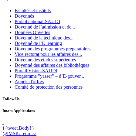
Facultés et instituts
Doyennés
Portail national-SAUDI
Doyenné de l’admission et de...
Données Ouvertes
Doyenné de la technique des...
Doyenné de l’E-learning
Doyenné des programmes préparatoires
Vice-rectorat pour les affaires des...
Doyenné des études supérieures
Doyenné des affaires des bibliothèques
Portail Vision-SAUDI
Programme "yasser" – d’E-gouver...
Appels d'offres
Comité de protection des personnes
Follow Us
Imam Applications
{{tweet.Body}}
@IMSIU_edu_sa