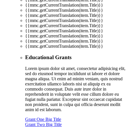
{{mmc.getCurrentTranslation(item.Title)}}
{{mmc.getCurrentTranslation(item.Title)}}
{{mmc.getCurrentTranslation(item.Title)}}
{{mmc.getCurrentTranslation(item.Title)}}
{{mmc.getCurrentTranslation(item.Title)}}
{{mmc.getCurrentTranslation(item.Title)}}
{{mmc.getCurrentTranslation(item.Title)}}
{{mmc.getCurrentTranslation(item.Title)}}
{{mmc.getCurrentTranslation(item.Title)}}
Educational Grants
Lorem ipsum dolor sit amet, consectetur adipisicing elit,
sed do eiusmod tempor incididunt ut labore et dolore
magna aliqua. Ut enim ad minim veniam, quis nostrud
exercitation ullamco laboris nisi ut aliquip ex ea
commodo consequat. Duis aute irure dolor in
reprehenderit in voluptate velit esse cillum dolore eu
fugiat nulla pariatur. Excepteur sint occaecat cupidatat
non proident, sunt in culpa qui officia deserunt mollit
anim id est laborum.
Grant One Big Title
Grant Two Big Title