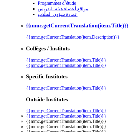
Programmes d’étude
مواقع أعضاء هيئة التدريس
عمادة شؤون الطلاب
{{mmc.getCurrentTranslation(item.Title)}}
{{mmc.getCurrentTranslation(item.Description)}}
Collèges / Instituts
{{mmc.getCurrentTranslation(item.Title)}}
{{mmc.getCurrentTranslation(item.Title)}}
Specific Institutes
{{mmc.getCurrentTranslation(item.Title)}}
Outside Institutes
{{mmc.getCurrentTranslation(item.Title)}}
{{mmc.getCurrentTranslation(item.Title)}}
{{mmc.getCurrentTranslation(item.Title)}}
{{mmc.getCurrentTranslation(item.Title)}}
{{mmc.getCurrentTranslation(item.Title)}}