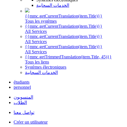
الخدمات السحابية
{{mmc.getCurrentTranslation(item.Title)}}
Tous les systèmes
{{mmc.getCurrentTranslation(item.Title)}}
All Services
{{mmc.getCurrentTranslation(item.Title)}}
All Services
{{mmc.getCurrentTranslation(item.Title)}}
All Services
{{mmc.getTrimmedTranslation(item.Title, 45)}}
Tous les liens
Systèmes électroniques
الخدمات السحابية
étudiants
personnel
المنسوبون
الطلاب
تواصل معنا
Créer un utilisateur