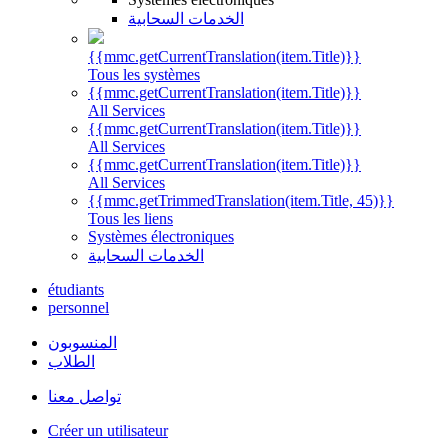
الخدمات السحابية
{{mmc.getCurrentTranslation(item.Title)}}
Tous les systèmes
{{mmc.getCurrentTranslation(item.Title)}}
All Services
{{mmc.getCurrentTranslation(item.Title)}}
All Services
{{mmc.getCurrentTranslation(item.Title)}}
All Services
{{mmc.getTrimmedTranslation(item.Title, 45)}}
Tous les liens
Systèmes électroniques
الخدمات السحابية
étudiants
personnel
المنسوبون
الطلاب
تواصل معنا
Créer un utilisateur