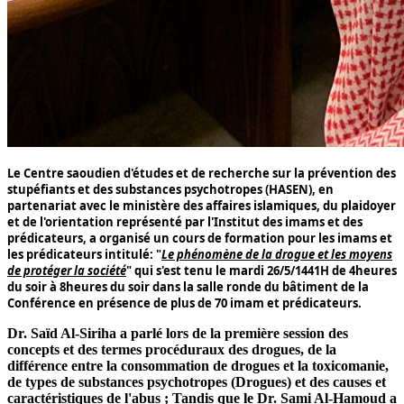
Le Centre saoudien d'études et de recherche sur la prévention des
stupéfiants et des substances psychotropes (
HASEN
), en
partenariat avec le ministère des affaires islamiques, du plaidoyer
et de l'orientation représenté par l'Institut des imams et des
prédicateurs, a organisé un cours de formation pour les imams et
les prédicateurs intitulé: "
Le phénomène de la drogue et les moyens
de protéger la société
" qui s'est tenu le mardi
26
/
5
/
1441
H de
4
heures
du soir à
8
heures du soir dans la salle ronde du bâtiment de la
Conférence en présence de plus de
70
imam et prédicateurs.
Dr. Saïd Al-Siriha
a parlé lors de la première session des
concepts et des termes procéduraux des drogues, de la
différence entre la consommation de drogues et la toxicomanie,
de types de substances psychotropes (
Drogues
) et des causes et
caractéristiques de l'abus ; Tandis que le
Dr. Sami Al-Hamoud
a