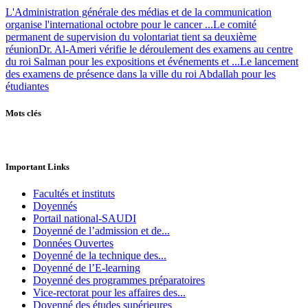
L'Administration générale des médias et de la communication
organise l'international octobre pour le cancer ...
Le comité
permanent de supervision du volontariat tient sa deuxième
réunion
Dr. Al-Ameri vérifie le déroulement des examens au centre
du roi Salman pour les expositions et événements et ...
Le lancement
des examens de présence dans la ville du roi Abdallah pour les
étudiantes
Mots clés
Important Links
Facultés et instituts
Doyennés
Portail national-SAUDI
Doyenné de l’admission et de...
Données Ouvertes
Doyenné de la technique des...
Doyenné de l’E-learning
Doyenné des programmes préparatoires
Vice-rectorat pour les affaires des...
Doyenné des études supérieures