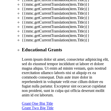
{{mmc.getCurrentTranslation(item.Title)}}
{{mmc.getCurrentTranslation(item.Title)}}
{{mmc.getCurrentTranslation(item.Title)}}
{{mmc.getCurrentTranslation(item.Title)}}
{{mmc.getCurrentTranslation(item.Title)}}
{{mmc.getCurrentTranslation(item.Title)}}
{{mmc.getCurrentTranslation(item.Title)}}
{{mmc.getCurrentTranslation(item.Title)}}
{{mmc.getCurrentTranslation(item.Title)}}
Educational Grants
Lorem ipsum dolor sit amet, consectetur adipisicing elit,
sed do eiusmod tempor incididunt ut labore et dolore
magna aliqua. Ut enim ad minim veniam, quis nostrud
exercitation ullamco laboris nisi ut aliquip ex ea
commodo consequat. Duis aute irure dolor in
reprehenderit in voluptate velit esse cillum dolore eu
fugiat nulla pariatur. Excepteur sint occaecat cupidatat
non proident, sunt in culpa qui officia deserunt mollit
anim id est laborum.
Grant One Big Title
Grant Two Big Title