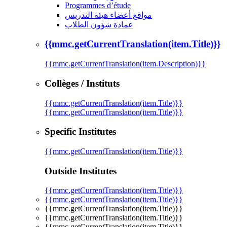
Programmes d’étude
مواقع أعضاء هيئة التدريس
عمادة شؤون الطلاب
{{mmc.getCurrentTranslation(item.Title)}}
{{mmc.getCurrentTranslation(item.Description)}}
Collèges / Instituts
{{mmc.getCurrentTranslation(item.Title)}}
{{mmc.getCurrentTranslation(item.Title)}}
Specific Institutes
{{mmc.getCurrentTranslation(item.Title)}}
Outside Institutes
{{mmc.getCurrentTranslation(item.Title)}}
{{mmc.getCurrentTranslation(item.Title)}}
{{mmc.getCurrentTranslation(item.Title)}}
{{mmc.getCurrentTranslation(item.Title)}}
{{mmc.getCurrentTranslation(item.Title)}}