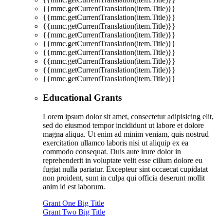
{{mmc.getCurrentTranslation(item.Title)}}
{{mmc.getCurrentTranslation(item.Title)}}
{{mmc.getCurrentTranslation(item.Title)}}
{{mmc.getCurrentTranslation(item.Title)}}
{{mmc.getCurrentTranslation(item.Title)}}
{{mmc.getCurrentTranslation(item.Title)}}
{{mmc.getCurrentTranslation(item.Title)}}
{{mmc.getCurrentTranslation(item.Title)}}
{{mmc.getCurrentTranslation(item.Title)}}
Educational Grants
Lorem ipsum dolor sit amet, consectetur adipisicing elit,
sed do eiusmod tempor incididunt ut labore et dolore
magna aliqua. Ut enim ad minim veniam, quis nostrud
exercitation ullamco laboris nisi ut aliquip ex ea
commodo consequat. Duis aute irure dolor in
reprehenderit in voluptate velit esse cillum dolore eu
fugiat nulla pariatur. Excepteur sint occaecat cupidatat
non proident, sunt in culpa qui officia deserunt mollit
anim id est laborum.
Grant One Big Title
Grant Two Big Title