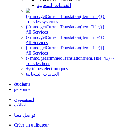
الخدمات السحابية
{{mmc.getCurrentTranslation(item.Title)}}
Tous les systèmes
{{mmc.getCurrentTranslation(item.Title)}}
All Services
{{mmc.getCurrentTranslation(item.Title)}}
All Services
{{mmc.getCurrentTranslation(item.Title)}}
All Services
{{mmc.getTrimmedTranslation(item.Title, 45)}}
Tous les liens
Systèmes électroniques
الخدمات السحابية
étudiants
personnel
المنسوبون
الطلاب
تواصل معنا
Créer un utilisateur