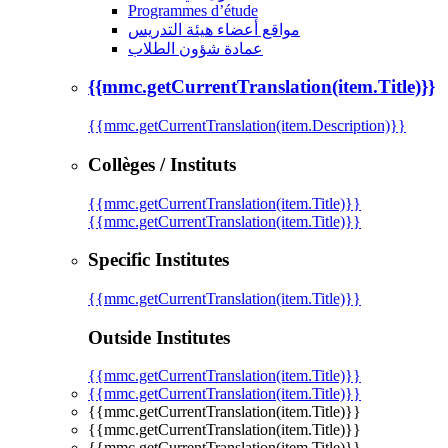
Programmes d’étude
مواقع أعضاء هيئة التدريس
عمادة شؤون الطلاب
{{mmc.getCurrentTranslation(item.Title)}}
{{mmc.getCurrentTranslation(item.Description)}}
Collèges / Instituts
{{mmc.getCurrentTranslation(item.Title)}}
{{mmc.getCurrentTranslation(item.Title)}}
Specific Institutes
{{mmc.getCurrentTranslation(item.Title)}}
Outside Institutes
{{mmc.getCurrentTranslation(item.Title)}}
{{mmc.getCurrentTranslation(item.Title)}}
{{mmc.getCurrentTranslation(item.Title)}}
{{mmc.getCurrentTranslation(item.Title)}}
{{mmc.getCurrentTranslation(item.Title)}}