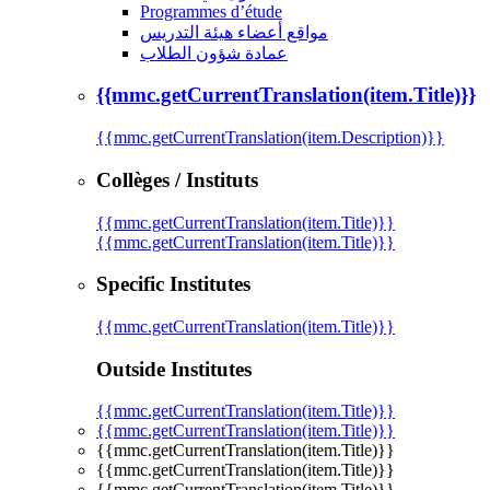
Programmes d’étude
مواقع أعضاء هيئة التدريس
عمادة شؤون الطلاب
{{mmc.getCurrentTranslation(item.Title)}}
{{mmc.getCurrentTranslation(item.Description)}}
Collèges / Instituts
{{mmc.getCurrentTranslation(item.Title)}}
{{mmc.getCurrentTranslation(item.Title)}}
Specific Institutes
{{mmc.getCurrentTranslation(item.Title)}}
Outside Institutes
{{mmc.getCurrentTranslation(item.Title)}}
{{mmc.getCurrentTranslation(item.Title)}}
{{mmc.getCurrentTranslation(item.Title)}}
{{mmc.getCurrentTranslation(item.Title)}}
{{mmc.getCurrentTranslation(item.Title)}}