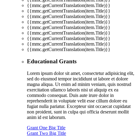
{{mmc.getCurrentTranslation(item.Title)}}
{{mmc.getCurrentTranslation(item.Title)}}
{{mmc.getCurrentTranslation(item.Title)}}
{{mmc.getCurrentTranslation(item.Title)}}
{{mmc.getCurrentTranslation(item.Title)}}
{{mmc.getCurrentTranslation(item.Title)}}
{{mmc.getCurrentTranslation(item.Title)}}
{{mmc.getCurrentTranslation(item.Title)}}
{{mmc.getCurrentTranslation(item.Title)}}
Educational Grants
Lorem ipsum dolor sit amet, consectetur adipisicing elit,
sed do eiusmod tempor incididunt ut labore et dolore
magna aliqua. Ut enim ad minim veniam, quis nostrud
exercitation ullamco laboris nisi ut aliquip ex ea
commodo consequat. Duis aute irure dolor in
reprehenderit in voluptate velit esse cillum dolore eu
fugiat nulla pariatur. Excepteur sint occaecat cupidatat
non proident, sunt in culpa qui officia deserunt mollit
anim id est laborum.
Grant One Big Title
Grant Two Big Title