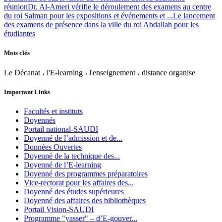
réunion
Dr. Al-Ameri vérifie le déroulement des examens au centre
du roi Salman pour les expositions et événements et ...
Le lancement
des examens de présence dans la ville du roi Abdallah pour les
étudiantes
Mots clés
Le Décanat ، l'E-learning ، l'enseignement ، distance organise
Important Links
Facultés et instituts
Doyennés
Portail national-SAUDI
Doyenné de l’admission et de...
Données Ouvertes
Doyenné de la technique des...
Doyenné de l’E-learning
Doyenné des programmes préparatoires
Vice-rectorat pour les affaires des...
Doyenné des études supérieures
Doyenné des affaires des bibliothèques
Portail Vision-SAUDI
Programme "yasser" – d’E-gouver...