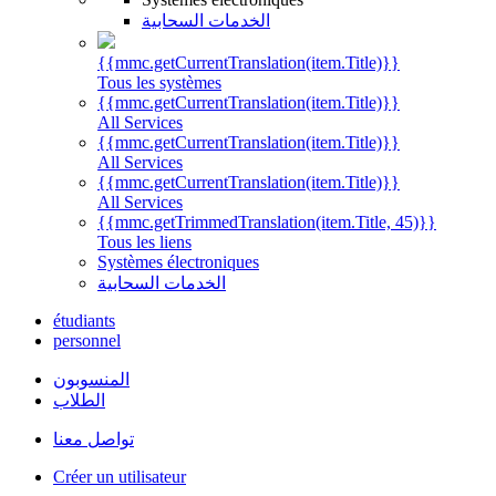
الخدمات السحابية
{{mmc.getCurrentTranslation(item.Title)}}
Tous les systèmes
{{mmc.getCurrentTranslation(item.Title)}}
All Services
{{mmc.getCurrentTranslation(item.Title)}}
All Services
{{mmc.getCurrentTranslation(item.Title)}}
All Services
{{mmc.getTrimmedTranslation(item.Title, 45)}}
Tous les liens
Systèmes électroniques
الخدمات السحابية
étudiants
personnel
المنسوبون
الطلاب
تواصل معنا
Créer un utilisateur