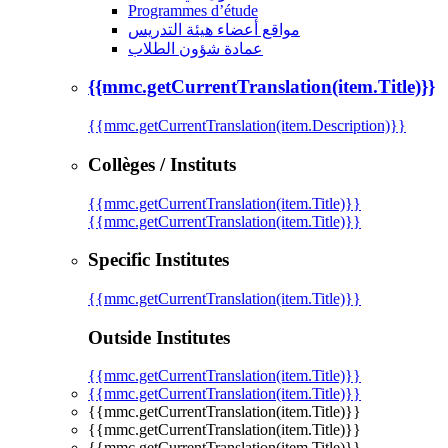
Programmes d’étude
مواقع أعضاء هيئة التدريس
عمادة شؤون الطلاب
{{mmc.getCurrentTranslation(item.Title)}}
{{mmc.getCurrentTranslation(item.Description)}}
Collèges / Instituts
{{mmc.getCurrentTranslation(item.Title)}}
{{mmc.getCurrentTranslation(item.Title)}}
Specific Institutes
{{mmc.getCurrentTranslation(item.Title)}}
Outside Institutes
{{mmc.getCurrentTranslation(item.Title)}}
{{mmc.getCurrentTranslation(item.Title)}}
{{mmc.getCurrentTranslation(item.Title)}}
{{mmc.getCurrentTranslation(item.Title)}}
{{mmc.getCurrentTranslation(item.Title)}}