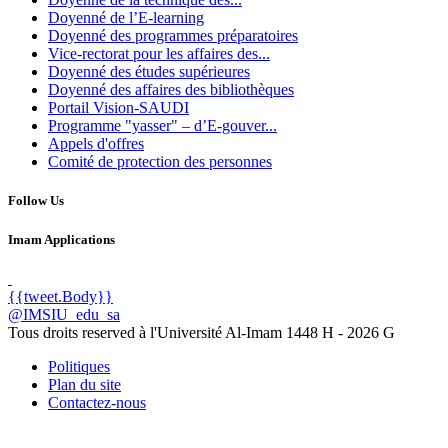
Doyenné de l’E-learning
Doyenné des programmes préparatoires
Vice-rectorat pour les affaires des...
Doyenné des études supérieures
Doyenné des affaires des bibliothèques
Portail Vision-SAUDI
Programme "yasser" – d’E-gouver...
Appels d'offres
Comité de protection des personnes
Follow Us
Imam Applications
{{tweet.Body}}
@IMSIU_edu_sa
Tous droits reserved à l'Université Al-Imam
1448 H -
2026 G
Politiques
Plan du site
Contactez-nous