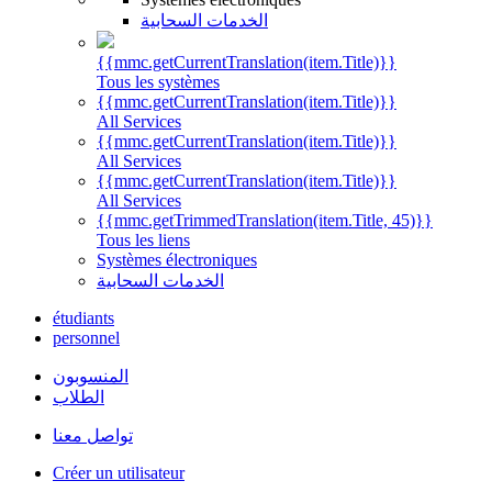
الخدمات السحابية
{{mmc.getCurrentTranslation(item.Title)}}
Tous les systèmes
{{mmc.getCurrentTranslation(item.Title)}}
All Services
{{mmc.getCurrentTranslation(item.Title)}}
All Services
{{mmc.getCurrentTranslation(item.Title)}}
All Services
{{mmc.getTrimmedTranslation(item.Title, 45)}}
Tous les liens
Systèmes électroniques
الخدمات السحابية
étudiants
personnel
المنسوبون
الطلاب
تواصل معنا
Créer un utilisateur