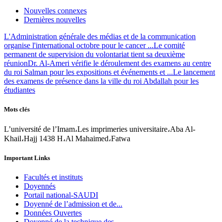
Nouvelles connexes
Dernières nouvelles
L'Administration générale des médias et de la communication
organise l'international octobre pour le cancer ...
Le comité
permanent de supervision du volontariat tient sa deuxième
réunion
Dr. Al-Ameri vérifie le déroulement des examens au centre
du roi Salman pour les expositions et événements et ...
Le lancement
des examens de présence dans la ville du roi Abdallah pour les
étudiantes
Mots clés
L’université de l’Imam،Les imprimeries universitaire،Aba Al-
Khail،Hajj 1438 H،Al Mahaimed،Fatwa
Important Links
Facultés et instituts
Doyennés
Portail national-SAUDI
Doyenné de l’admission et de...
Données Ouvertes
Doyenné de la technique des...