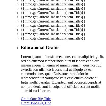
{{mmc.getCurrentTranslation(item.Title)}}
{{mmc.getCurrentTranslation(item.Title)}}
{{mmc.getCurrentTranslation(item.Title)}}
{{mmc.getCurrentTranslation(item.Title)}}
{{mmc.getCurrentTranslation(item.Title)}}
{{mmc.getCurrentTranslation(item.Title)}}
{{mmc.getCurrentTranslation(item.Title)}}
{{mmc.getCurrentTranslation(item.Title)}}
{{mmc.getCurrentTranslation(item.Title)}}
Educational Grants
Lorem ipsum dolor sit amet, consectetur adipisicing elit,
sed do eiusmod tempor incididunt ut labore et dolore
magna aliqua. Ut enim ad minim veniam, quis nostrud
exercitation ullamco laboris nisi ut aliquip ex ea
commodo consequat. Duis aute irure dolor in
reprehenderit in voluptate velit esse cillum dolore eu
fugiat nulla pariatur. Excepteur sint occaecat cupidatat
non proident, sunt in culpa qui officia deserunt mollit
anim id est laborum.
Grant One Big Title
Grant Two Big Title