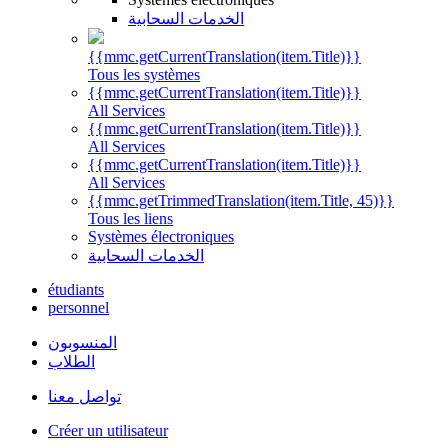
الخدمات السحابية
{{mmc.getCurrentTranslation(item.Title)}}
Tous les systèmes
{{mmc.getCurrentTranslation(item.Title)}}
All Services
{{mmc.getCurrentTranslation(item.Title)}}
All Services
{{mmc.getCurrentTranslation(item.Title)}}
All Services
{{mmc.getTrimmedTranslation(item.Title, 45)}}
Tous les liens
Systèmes électroniques
الخدمات السحابية
étudiants
personnel
المنسوبون
الطلاب
تواصل معنا
Créer un utilisateur