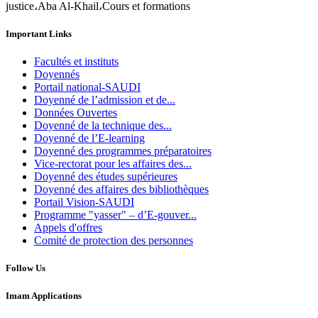
justice،Aba Al-Khail،Cours et formations
Important Links
Facultés et instituts
Doyennés
Portail national-SAUDI
Doyenné de l’admission et de...
Données Ouvertes
Doyenné de la technique des...
Doyenné de l’E-learning
Doyenné des programmes préparatoires
Vice-rectorat pour les affaires des...
Doyenné des études supérieures
Doyenné des affaires des bibliothèques
Portail Vision-SAUDI
Programme "yasser" – d’E-gouver...
Appels d'offres
Comité de protection des personnes
Follow Us
Imam Applications