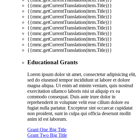
{{mmc.getCurrentTranslation(item.Title)}}
{{mmc.getCurrentTranslation(item.Title)}}
{{mmc.getCurrentTranslation(item.Title)}}
{{mmc.getCurrentTranslation(item.Title)}}
{{mmc.getCurrentTranslation(item.Title)}}
{{mmc.getCurrentTranslation(item.Title)}}
{{mmc.getCurrentTranslation(item.Title)}}
{{mmc.getCurrentTranslation(item.Title)}}
{{mmc.getCurrentTranslation(item.Title)}}
Educational Grants
Lorem ipsum dolor sit amet, consectetur adipisicing elit,
sed do eiusmod tempor incididunt ut labore et dolore
magna aliqua. Ut enim ad minim veniam, quis nostrud
exercitation ullamco laboris nisi ut aliquip ex ea
commodo consequat. Duis aute irure dolor in
reprehenderit in voluptate velit esse cillum dolore eu
fugiat nulla pariatur. Excepteur sint occaecat cupidatat
non proident, sunt in culpa qui officia deserunt mollit
anim id est laborum.
Grant One Big Title
Grant Two Big Title