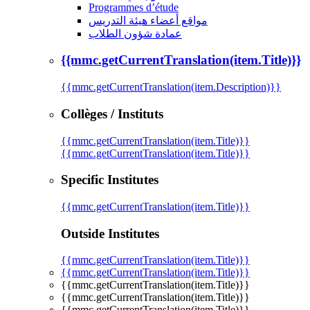
Programmes d’étude
مواقع أعضاء هيئة التدريس
عمادة شؤون الطلاب
{{mmc.getCurrentTranslation(item.Title)}}
{{mmc.getCurrentTranslation(item.Description)}}
Collèges / Instituts
{{mmc.getCurrentTranslation(item.Title)}}
{{mmc.getCurrentTranslation(item.Title)}}
Specific Institutes
{{mmc.getCurrentTranslation(item.Title)}}
Outside Institutes
{{mmc.getCurrentTranslation(item.Title)}}
{{mmc.getCurrentTranslation(item.Title)}}
{{mmc.getCurrentTranslation(item.Title)}}
{{mmc.getCurrentTranslation(item.Title)}}
{{mmc.getCurrentTranslation(item.Title)}}