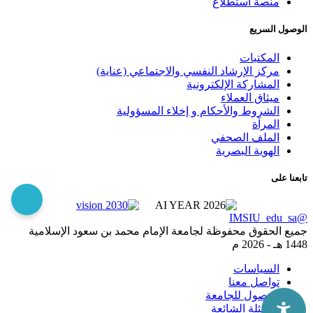
منصة استطلاع
الوصول السريع
المكتبات
مركز الإرشاد النفسي والاجتماعي (عناية)
المشاركة الإلكترونية
ميثاق العملاء
الشروط والأحكام و إخلاء المسؤولية
المرآة
الملف الصحفي
الهوية البصرية
تابعنا على
@IMSIU_edu_sa
جميع الحقوق محفوظة لجامعة الإمام محمد بن سعود الإسلامية
1448 هـ -
2026 م
السياسات
تواصل معنا
الوصول للجامعة
الاسئلة الشائعة