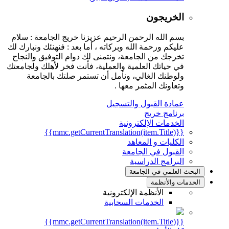
الخريجون
بسم الله الرحمن الرحيم عزيزنا خريج الجامعة : سلام
عليكم ورحمة الله وبركاته ، أما بعد : فنهنئك ونبارك لك
تخرجك من الجامعة، ونتمنى لك دوام التوفيق والنجاح
في حياتك العلمية والعملية، فأنت فخر لأهلك ولجامعتك
ولوطنك الغالي، ونأمل أن تستمر صلتك بالجامعة
وتعاونك المثمر معها .
عمادة القبول والتسجيل
برنامج خريج
الخدمات الإلكترونية
{{mmc.getCurrentTranslation(item.Title)}}
الكليات و المعاهد
القبول في الجامعة
البرامج الدراسية
البحث العلمي في الجامعة
الخدمات والأنظمة
الأنظمة الإلكترونية
الخدمات السحابية
{{mmc.getCurrentTranslation(item.Title)}}