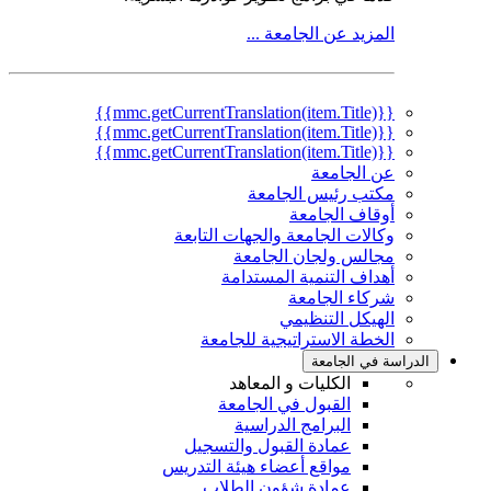
المزيد عن الجامعة ...
{{mmc.getCurrentTranslation(item.Title)}}
{{mmc.getCurrentTranslation(item.Title)}}
{{mmc.getCurrentTranslation(item.Title)}}
عن الجامعة
مكتب رئيس الجامعة
أوقاف الجامعة
وكالات الجامعة والجهات التابعة
مجالس ولجان الجامعة
أهداف التنمية المستدامة
شركاء الجامعة
الهيكل التنظيمي
الخطة الاستراتيجية للجامعة
الدراسة في الجامعة
الكليات و المعاهد
القبول في الجامعة
البرامج الدراسية
عمادة القبول والتسجيل
مواقع أعضاء هيئة التدريس
عمادة شؤون الطلاب