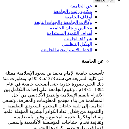
عن الجامعة
عن الجامعة
مكتب رئيس الجامعة
أوقاف الجامعة
وكالات الجامعة والجهات التابعة
مجالس ولجان الجامعة
أهداف التنمية المستدامة
شركاء الجامعة
الهيكل التنظيمي
الخطة الاستراتيجية للجامعة
عن الجامعة
تأسست جامعة الإمام محمد بن سعود الإسلامية ممثلة
في كلية الشريعة في سنة 1373هـ 1953م، وتطورت منذ
ذلك الحين بصورة جذرية حتى أصبحت جامعة في عام
1394 - 1974م ، وتقوم الجامعة على إحداث التكامل بين
الالتزام بالقيم الإسلامية والتميز الأكاديمي من أجل
المساهمة في بناء مجتمع المعلومات والمعرفة، وتسعى
الجامعة إلى تلبية حاجات المجتمع السعودي التعليمية
والتنموية من خلال إعداد الكوادر البشرية المؤهلة علمياً
وثقافياً وفكرياً لخدمة المجتمع وتوفير بيئة تعليمية
وثقافية تخدم احتياجات المؤسسة الأكاديمية والمضي
قدماً في برامج تطوير كوادرها البشرية.