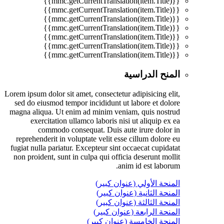
{{mmc.getCurrentTranslation(item.Title)}}
{{mmc.getCurrentTranslation(item.Title)}}
{{mmc.getCurrentTranslation(item.Title)}}
{{mmc.getCurrentTranslation(item.Title)}}
{{mmc.getCurrentTranslation(item.Title)}}
{{mmc.getCurrentTranslation(item.Title)}}
{{mmc.getCurrentTranslation(item.Title)}}
المنح الدراسية
Lorem ipsum dolor sit amet, consectetur adipisicing elit,
sed do eiusmod tempor incididunt ut labore et dolore
magna aliqua. Ut enim ad minim veniam, quis nostrud
exercitation ullamco laboris nisi ut aliquip ex ea
commodo consequat. Duis aute irure dolor in
reprehenderit in voluptate velit esse cillum dolore eu
fugiat nulla pariatur. Excepteur sint occaecat cupidatat
non proident, sunt in culpa qui officia deserunt mollit
anim id est laborum.
المنحة الأولي (عنوان كبير)
المنحة الثانية (عنوان كبير)
المنحة الثالثة (عنوان كبير)
المنحة الرابعة (عنوان كبير)
المنحة الخامسة (عنوان كبير)